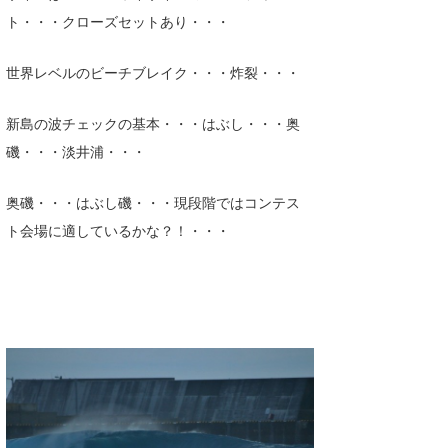
ト・・・
クローズセットあり・・・
喜納海人
KID
KOBU
世界レベルのビーチブレイク・・・炸裂・・・
KY
新島の波チェックの基本・・・はぶし・・・奥
MIN
磯・・・淡井浦・・・
mitz
奥磯・・・はぶし磯・・・現段階ではコンテス
ト会場に適しているかな？！・・・
OYZ
S.K
Soulman
VAGY
waka☆=
YUKI☆