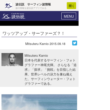
波伝説 サーフィン波情報
開く
波の情報を波伝説アプリでみる
MENU
ニュース
ヘルプ
マイホーム
ワッツアップ・サーファーズ？！
Core Surf Japan
ログイン
コンテスト
Mitsuteru Kamio
2015.09.18
新規会員登録
ファッション/グッズ
Mitsuteru Kamio
波情報･概況
日本を代表するサーフィン・フォト
アート＆エンタメ
グラファー神尾光輝。 さらなる「追
波予想ツール
WAVE HUNTER
求」「探求」「挑戦」を目指した結
コラム
果、世界レベルの泳力を兼ね備え
気象情報
た、サーフィンウォーター・フォト
グラファーである。
トラベル
ニュース
ショップ情報
サーフィンエリアガイド
ショップ情報
ウラナミ
会員メニュー