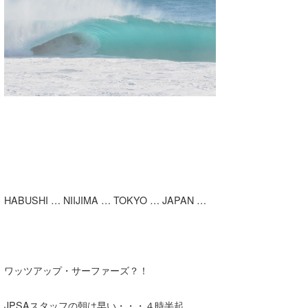
湘南
お知らせ
今月のプレゼント
千葉北
その他
伊豆
ルール＆How to
千葉南
VOTE!
大阪
サーファーズ
四国
沖縄
HABUSHI … NIIJIMA … TOKYO … JAPAN …
ワッツアップ・サーファーズ？！
ライター/寄稿メディア
JPSAスタッフの朝は早い・・・４時半起