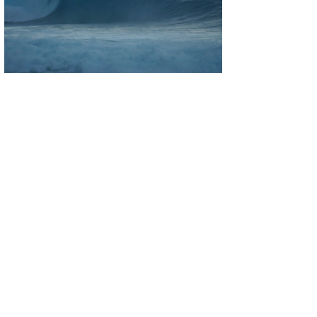
たっちー
ハンマー
まっきー
三輪予報士
小川予報士
上田純子
上條将美
唐澤予報士
SancheZ
ゴン
米山予報士