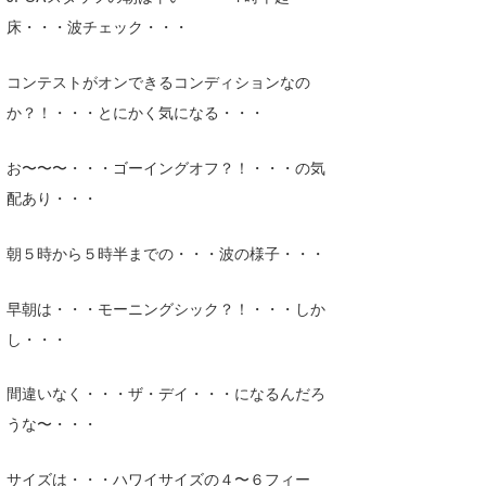
Core Surf Japan
床・・・波チェック・・・
メディア
Naoya Kimoto
コンテストがオンできるコンディションなの
か？！・・・とにかく気になる・・・
波伝説アンバサダー/プロライダー
mitsuteru Kamio
SURFMEDIA
波伝説スタッフ
Yasunari Inoue
Colors MAGAZINE
福島寿実子
お〜〜〜・・・ゴーイングオフ？！・・・の気
配あり・・・
Yoshiyuki Obata
WAVAL
中浦“JET”章
☆加藤
波伝説
arukasvision
嵯峨明日香
+☆maki☆+
朝５時から５時半までの・・・波の様子・・・
DELTA FORCE SURF
進士剛光
Aichan
早朝は・・・モーニングシック？！・・・しか
CBA Films
田原啓江
chan-U
し・・・
熊谷素子
植村未来
ECE
間違いなく・・・ザ・デイ・・・になるんだろ
うな〜・・・
NOBUFUKU
G◎Da
大野”MAR”修聖
H
サイズは・・・ハワイサイズの４〜６フィー