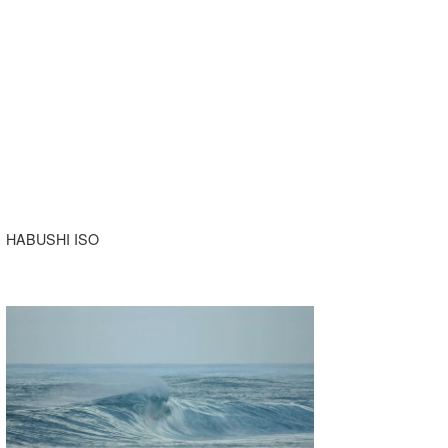
wanda
予報士 hiro.
banpaku
Mr.K
chappy
Romisea
HABUSHI ISO