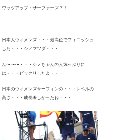
Core Surf Japan
ワッツアップ・サーファーズ？！
メディア
Naoya Kimoto
波伝説アンバサダー/プロライダー
mitsuteru Kamio
SURFMEDIA
日本人ウィメンズ・・・最高位でフィニッシュ
波伝説スタッフ
Yasunari Inoue
Colors MAGAZINE
福島寿実子
した・・・シノマツダ・・・
Yoshiyuki Obata
WAVAL
中浦“JET”章
☆加藤
波伝説
ん〜〜〜・・・シノちゃんの人気っぷりに
arukasvision
嵯峨明日香
+☆maki☆+
は・・・ビックリしたよ・・・
DELTA FORCE SURF
進士剛光
Aichan
日本のウィメンズサーフィンの・・・レベルの
CBA Films
田原啓江
chan-U
高さ・・・成長著しかったね・・・
熊谷素子
植村未来
ECE
NOBUFUKU
G◎Da
大野”MAR”修聖
H