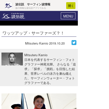
波伝説 サーフィン波情報
開く
波の情報を波伝説アプリでみる
MENU
ニュース
ヘルプ
マイホーム
ワッツアップ・サーファーズ？！
Core Surf Japan
ログイン
コンテスト
Mitsuteru Kamio
2019.10.20
新規会員登録
ファッション/グッズ
Mitsuteru Kamio
波情報･概況
日本を代表するサーフィン・フォト
アート＆エンタメ
グラファー神尾光輝。 さらなる「追
波予想ツール
WAVE HUNTER
求」「探求」「挑戦」を目指した結
コラム
果、世界レベルの泳力を兼ね備え
気象情報
た、サーフィンウォーター・フォト
グラファーである。
トラベル
ニュース
ショップ情報
サーフィンエリアガイド
ショップ情報
ウラナミ
会員メニュー