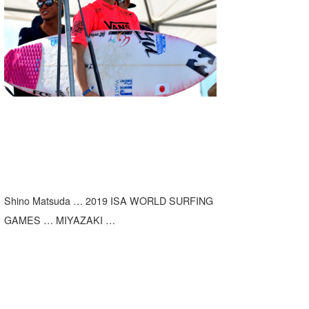
湘南
お知らせ
今月のプレゼント
千葉北
その他
伊豆
ルール＆How to
千葉南
VOTE!
大阪
サーファーズ
四国
沖縄
Shino Matsuda … 2019 ISA WORLD SURFING
GAMES … MIYAZAKI …
ライター/寄稿メディア