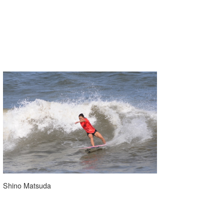
たっちー
ハンマー
まっきー
三輪予報士
小川予報士
上田純子
上條将美
唐澤予報士
SancheZ
Shino Matsuda
ゴン
米山予報士