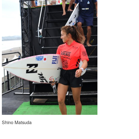
喜納海人
KID
KOBU
KY
MIN
mitz
OYZ
S.K
Soulman
VAGY
Shino Matsuda
waka☆=
YUKI☆