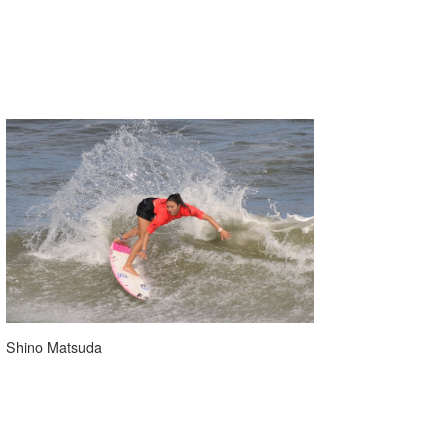
wanda
予報士 hiro.
banpaku
Mr.K
chappy
Romisea
Shino Matsuda