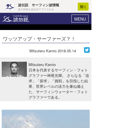
波伝説 サーフィン波情報
開く
波の情報を波伝説アプリでみる
MENU
ニュース
ヘルプ
マイホーム
ワッツアップ・サーファーズ？！
Core Surf Japan
ログイン
コンテスト
Mitsuteru Kamio
2018.05.14
新規会員登録
ファッション/グッズ
Mitsuteru Kamio
波情報･概況
日本を代表するサーフィン・フォト
アート＆エンタメ
グラファー神尾光輝。 さらなる「追
波予想ツール
WAVE HUNTER
求」「探求」「挑戦」を目指した結
コラム
果、世界レベルの泳力を兼ね備え
気象情報
た、サーフィンウォーター・フォト
グラファーである。
トラベル
ニュース
ショップ情報
サーフィンエリアガイド
ショップ情報
ウラナミ
会員メニュー