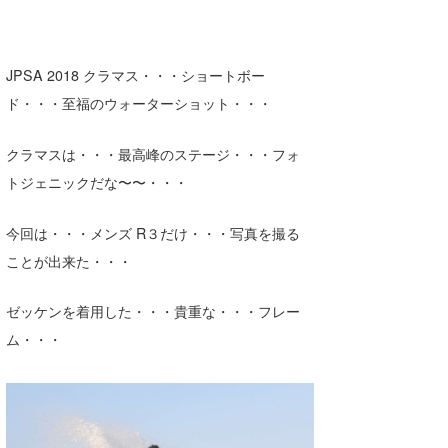
Core Surf Japan
メディア
Naoya Kimoto
JPSA 2018 クラマス・・・ショートボー
ド・・・至福のウォーターショット・・・
波伝説アンバサダー/プロライダー
mitsuteru Kamio
SURFMEDIA
波伝説スタッフ
Yasunari Inoue
Colors MAGAZINE
福島寿実子
クラマスは・・・最高峰のステージ・・・フォ
トジェニックだな〜〜・・・
Yoshiyuki Obata
WAVAL
中浦“JET”章
☆加藤
波伝説
arukasvision
嵯峨明日香
+☆maki☆+
今回は・・・メンズ R３だけ・・・写真を撮る
ことが出来た・・・
DELTA FORCE SURF
進士剛光
Aichan
CBA Films
田原啓江
chan-U
ゼッケンを着用した・・・貴重な・・・フレー
ム・・・
熊谷素子
植村未来
ECE
NOBUFUKU
G◎Da
大野”MAR”修聖
H