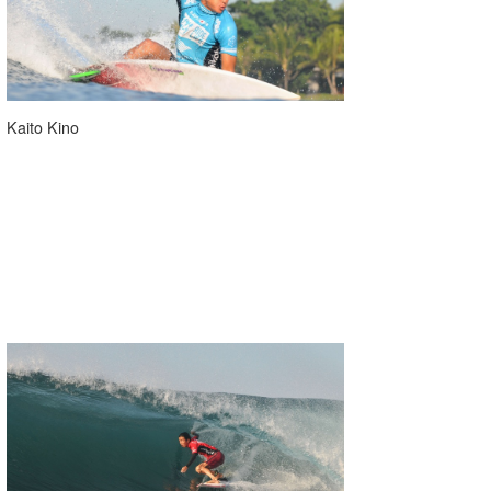
wanda
予報士 hiro.
banpaku
Kaito Kino
Mr.K
chappy
Romisea