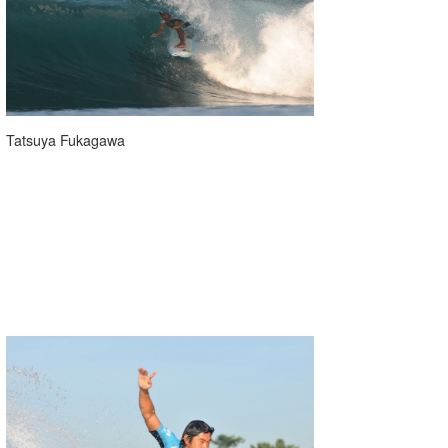
たっちー
ハンマー
まっきー
Tatsuya Fukagawa
三輪予報士
小川予報士
上田純子
上條将美
唐澤予報士
SancheZ
ゴン
米山予報士