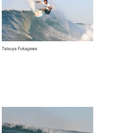
喜納海人
KID
KOBU
KY
MIN
Tatsuya Fukagawa
mitz
OYZ
S.K
Soulman
VAGY
waka☆=
YUKI☆