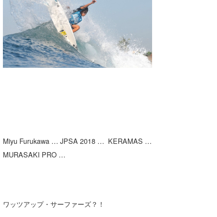
湘南
お知らせ
今月のプレゼント
千葉北
その他
伊豆
ルール＆How to
千葉南
VOTE!
大阪
サーファーズ
四国
沖縄
Miyu Furukawa … JPSA 2018 … KERAMAS …
MURASAKI PRO …
ワッツアップ・サーファーズ？！
ライター/寄稿メディア