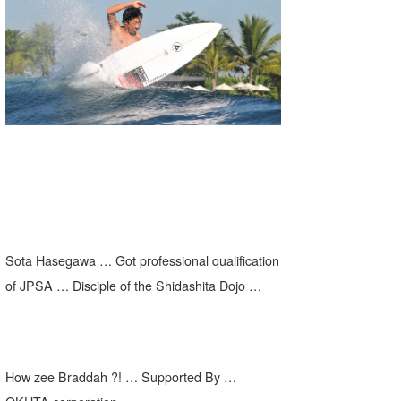
湘南
お知らせ
今月のプレゼント
千葉北
その他
伊豆
ルール＆How to
千葉南
VOTE!
大阪
サーファーズ
四国
沖縄
Sota Hasegawa … Got professional qualification
of JPSA … Disciple of the Shidashita Dojo …
How zee Braddah ?! … Supported By …
ライター/寄稿メディア