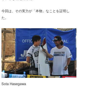
喜納海人
KID
今回は、その実力が「本物」なことを証明し
KOBU
た。
KY
MIN
mitz
OYZ
S.K
Soulman
Sota Hasegawa
VAGY
waka☆=
YUKI☆