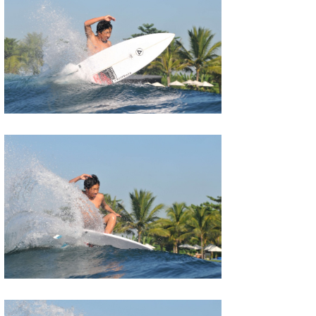
wanda
予報士 hiro.
banpaku
Mr.K
chappy
Romisea