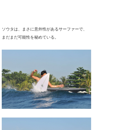
たっちー
ハンマー
ソウタは、まさに意外性があるサーファーで、
まっきー
まだまだ可能性を秘めている。
三輪予報士
小川予報士
上田純子
上條将美
唐澤予報士
SancheZ
ゴン
米山予報士