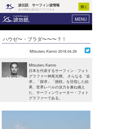
波伝説 サーフィン波情報
開く
波の情報を波伝説アプリでみる
MENU
ニュース
ヘルプ
マイホーム
ハウゼ〜・ブラダ〜〜〜？！
Core Surf Japan
ログイン
コンテスト
Mitsuteru Kamio
2018.04.29
新規会員登録
ファッション/グッズ
Mitsuteru Kamio
波情報･概況
日本を代表するサーフィン・フォト
アート＆エンタメ
グラファー神尾光輝。 さらなる「追
波予想ツール
WAVE HUNTER
求」「探求」「挑戦」を目指した結
コラム
果、世界レベルの泳力を兼ね備え
気象情報
た、サーフィンウォーター・フォト
グラファーである。
トラベル
ニュース
ショップ情報
サーフィンエリアガイド
ショップ情報
ウラナミ
会員メニュー