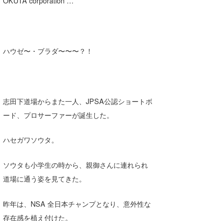
OKUTA corporation …
Core Surf Japan
メディア
Naoya Kimoto
ハウゼ〜・ブラダ〜〜〜？！
波伝説アンバサダー/プロライダー
mitsuteru Kamio
SURFMEDIA
波伝説スタッフ
Yasunari Inoue
Colors MAGAZINE
福島寿実子
Yoshiyuki Obata
WAVAL
中浦“JET”章
☆加藤
波伝説
志田下道場からまた一人、JPSA公認ショートボ
arukasvision
嵯峨明日香
+☆maki☆+
ード、プロサーファーが誕生した。
DELTA FORCE SURF
進士剛光
Aichan
ハセガワソウタ。
CBA Films
田原啓江
chan-U
ソウタも小学生の時から、親御さんに連れられ
熊谷素子
植村未来
ECE
道場に通う姿を見てきた。
NOBUFUKU
G◎Da
昨年は、NSA 全日本チャンプとなり、意外性な
大野”MAR”修聖
H
存在感を植え付けた。