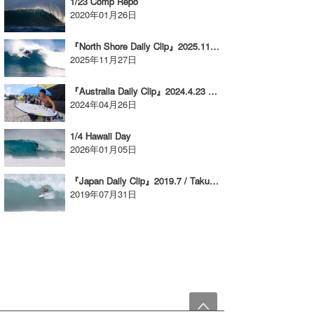
1/23 Comp Repo
2020年01月26日
『North Shore Daily Clip』2025.11.24 @ Rocky
2025年11月27日
『Australia Daily Clip』2024.4.23 & 24 @ Snapper Rocks
2024年04月26日
1/4 Hawaii Day
2026年01月05日
『Japan Daily Clip』2019.7 / Takumi Nakamura @ Okinawa
2019年07月31日