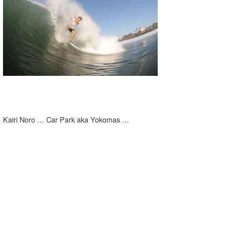
Kairi Noro … Car Park aka Yokomas …