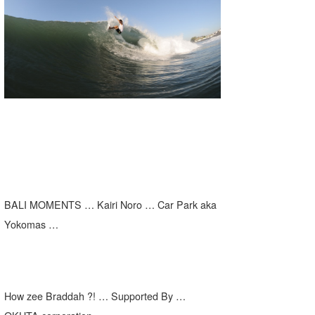
湘南
お知らせ
今月のプレゼント
千葉北
その他
伊豆
ルール＆How to
千葉南
VOTE!
大阪
サーファーズ
四国
沖縄
BALI MOMENTS … Kairi Noro … Car Park aka
Yokomas …
How zee Braddah ?! … Supported By …
ライター/寄稿メディア