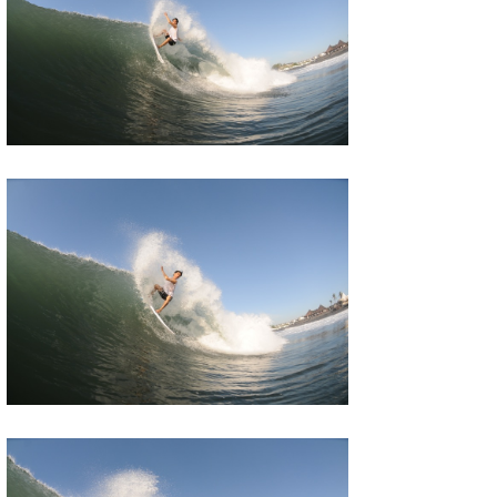
wanda
予報士 hiro.
banpaku
Mr.K
chappy
Romisea