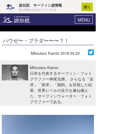
波伝説 サーフィン波情報
開く
波の情報を波伝説アプリでみる
MENU
ニュース
ヘルプ
マイホーム
ハウゼ〜・ブラダ〜〜〜？！
Core Surf Japan
ログイン
コンテスト
Mitsuteru Kamio
2018.04.23
新規会員登録
ファッション/グッズ
Mitsuteru Kamio
波情報･概況
日本を代表するサーフィン・フォト
アート＆エンタメ
グラファー神尾光輝。 さらなる「追
波予想ツール
WAVE HUNTER
求」「探求」「挑戦」を目指した結
コラム
果、世界レベルの泳力を兼ね備え
気象情報
た、サーフィンウォーター・フォト
グラファーである。
トラベル
ニュース
ショップ情報
サーフィンエリアガイド
ショップ情報
ウラナミ
会員メニュー