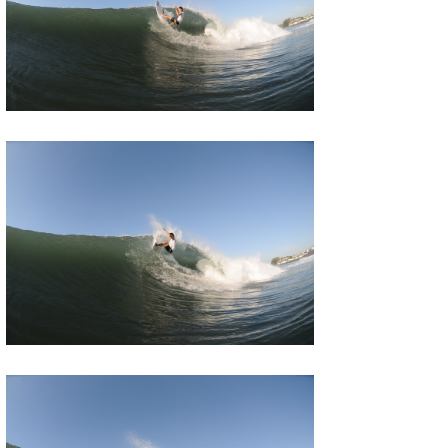
たっちー
ハンマー
まっきー
三輪予報士
小川予報士
上田純子
上條将美
唐澤予報士
SancheZ
ゴン
米山予報士