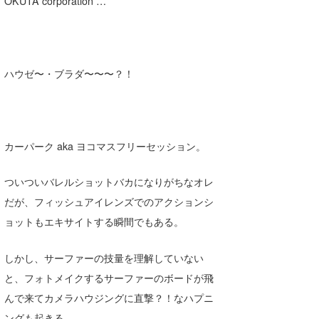
OKUTA corporation …
Core Surf Japan
メディア
Naoya Kimoto
ハウゼ〜・ブラダ〜〜〜？！
波伝説アンバサダー/プロライダー
mitsuteru Kamio
SURFMEDIA
波伝説スタッフ
Yasunari Inoue
Colors MAGAZINE
福島寿実子
Yoshiyuki Obata
WAVAL
中浦“JET”章
☆加藤
波伝説
カーパーク aka ヨコマスフリーセッション。
arukasvision
嵯峨明日香
+☆maki☆+
ついついバレルショットバカになりがちなオレ
DELTA FORCE SURF
進士剛光
Aichan
だが、フィッシュアイレンズでのアクションシ
CBA Films
田原啓江
chan-U
ョットもエキサイトする瞬間でもある。
熊谷素子
植村未来
ECE
しかし、サーファーの技量を理解していない
と、フォトメイクするサーファーのボードが飛
NOBUFUKU
G◎Da
んで来てカメラハウジングに直撃？！なハプニ
大野”MAR”修聖
H
ングも起きる。