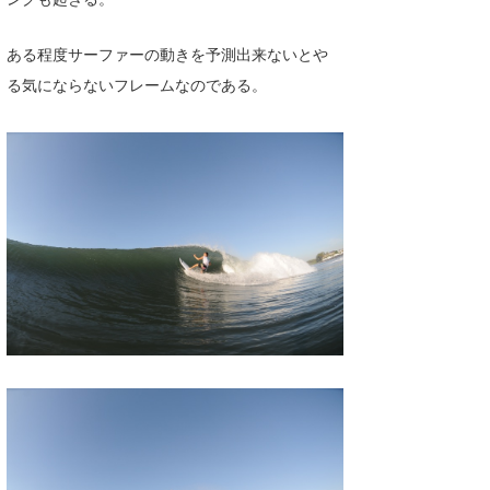
喜納海人
KID
ある程度サーファーの動きを予測出来ないとや
KOBU
る気にならないフレームなのである。
KY
MIN
mitz
OYZ
S.K
Soulman
VAGY
waka☆=
YUKI☆