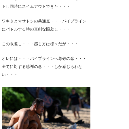
トし同時にスイムアウトできた・・・
喜納海人
KID
KOBU
ワキタとマサトシの共通点・・・パイプライン
にパドルする時の真剣な眼差し・・・
KY
MIN
この眼差し・・・感じ方は様々だが・・・
mitz
オレには・・・パイプラインへ尊敬の念・・・
全てに対する感謝の念・・・しか感じられな
OYZ
い・・・
S.K
Soulman
VAGY
waka☆=
YUKI☆