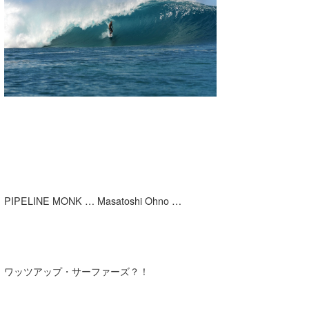
湘南
お知らせ
今月のプレゼント
千葉北
その他
伊豆
ルール＆How to
千葉南
VOTE!
大阪
サーファーズ
四国
沖縄
PIPELINE MONK … Masatoshi Ohno …
ワッツアップ・サーファーズ？！
ライター/寄稿メディア