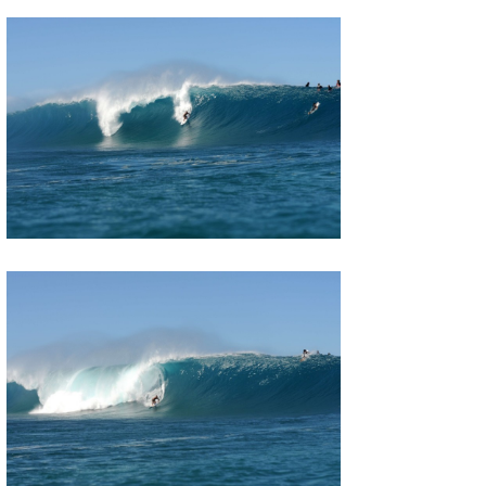
wanda
予報士 hiro.
banpaku
Mr.K
chappy
Romisea