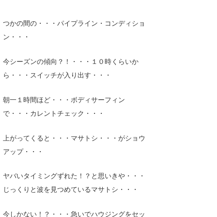
Core Surf Japan
つかの間の・・・パイプライン・コンディショ
メディア
Naoya Kimoto
ン・・・
波伝説アンバサダー/プロライダー
mitsuteru Kamio
SURFMEDIA
今シーズンの傾向？！・・・１０時くらいか
波伝説スタッフ
Yasunari Inoue
Colors MAGAZINE
福島寿実子
ら・・・スイッチが入り出す・・・
Yoshiyuki Obata
WAVAL
中浦“JET”章
☆加藤
波伝説
朝一１時間ほど・・・ボディサーフィン
arukasvision
嵯峨明日香
+☆maki☆+
で・・・カレントチェック・・・
DELTA FORCE SURF
進士剛光
Aichan
上がってくると・・・マサトシ・・・がショウ
CBA Films
田原啓江
chan-U
アップ・・・
熊谷素子
植村未来
ECE
ヤバいタイミングずれた！？と思いきや・・・
じっくりと波を見つめているマサトシ・・・
NOBUFUKU
G◎Da
大野”MAR”修聖
H
今しかない！？・・・急いでハウジングをセッ