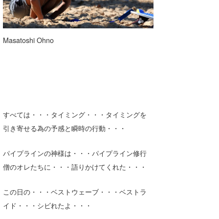
たっちー
ハンマー
Masatoshi Ohno
まっきー
三輪予報士
小川予報士
上田純子
すべては・・・タイミング・・・タイミングを
引き寄せる為の予感と瞬時の行動・・・
上條将美
パイプラインの神様は・・・パイプライン修行
唐澤予報士
僧のオレたちに・・・語りかけてくれた・・・
SancheZ
この日の・・・ベストウェーブ・・・ベストラ
ゴン
イド・・・シビれたよ・・・
米山予報士