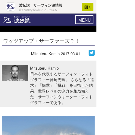
波伝説 サーフィン波情報
開く
波の情報を波伝説アプリでみる
MENU
ニュース
ヘルプ
マイホーム
ワッツアップ・サーファーズ？！
Core Surf Japan
ログイン
コンテスト
Mitsuteru Kamio
2017.03.01
新規会員登録
ファッション/グッズ
Mitsuteru Kamio
波情報･概況
日本を代表するサーフィン・フォト
アート＆エンタメ
グラファー神尾光輝。 さらなる「追
波予想ツール
WAVE HUNTER
求」「探求」「挑戦」を目指した結
コラム
果、世界レベルの泳力を兼ね備え
気象情報
た、サーフィンウォーター・フォト
グラファーである。
トラベル
ニュース
ショップ情報
サーフィンエリアガイド
ショップ情報
ウラナミ
会員メニュー