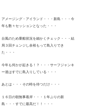
Core Surf Japan
メディア
Naoya Kimoto
アメージング・アイランド・・・新島・・・今
年も数々セッションとなった・・・
波伝説アンバサダー/プロライダー
mitsuteru Kamio
SURFMEDIA
波伝説スタッフ
Yasunari Inoue
Colors MAGAZINE
福島寿実子
台風のため乗船状況を細かくチェック・・・結
局３回チェンジし余裕もって島入りでき
Yoshiyuki Obata
WAVAL
中浦“JET”章
☆加藤
波伝説
た・・・
arukasvision
嵯峨明日香
+☆maki☆+
今年も何かが起きる！？・・・サーフジャンキ
DELTA FORCE SURF
進士剛光
Aichan
ー達はすでに島入りしている・・・
CBA Films
田原啓江
chan-U
あとは・・・その時を待つだけ・・・
熊谷素子
植村未来
ECE
１６日の朝無事着岸・・・１年ぶりの新
NOBUFUKU
G◎Da
島・・・すでに最高だ！！・・・
大野”MAR”修聖
H