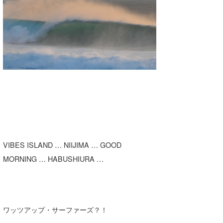
湘南
お知らせ
今月のプレゼント
千葉北
その他
伊豆
ルール＆How to
千葉南
VOTE!
大阪
サーファーズ
四国
沖縄
VIBES ISLAND … NIIJIMA … GOOD
MORNING … HABUSHIURA …
ワッツアップ・サーファーズ？！
ライター/寄稿メディア