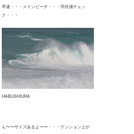
早速・・・メインビーチ・・・羽伏浦チェッ
喜納海人
KID
ク・・・
KOBU
KY
MIN
mitz
OYZ
S.K
Soulman
HABUSHIURA
VAGY
waka☆=
ん〜〜サイズあるよ〜〜・・・テンション上が
YUKI☆