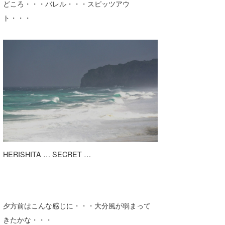
どころ・・・バレル・・・スピッツアウ
wanda
ト・・・
予報士 hiro.
banpaku
Mr.K
chappy
Romisea
HERISHITA … SECRET …
夕方前はこんな感じに・・・大分風が弱まって
きたかな・・・