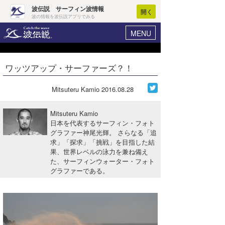
波伝説 サーフィン波情報
開く
波の情報を波伝説アプリでみる
MENU
ニュース
ヘルプ
マイホーム
ワッツアップ・サーファーズ？！
Core Surf Japan
ログイン
コンテスト
Mitsuteru Kamio
2016.08.28
新規会員登録
ファッション/グッズ
Mitsuteru Kamio
波情報･概況
日本を代表するサーフィン・フォト
アート＆エンタメ
グラファー神尾光輝。 さらなる「追
波予想ツール
WAVE HUNTER
求」「探求」「挑戦」を目指した結
コラム
果、世界レベルの泳力を兼ね備え
気象情報
た、サーフィンウォーター・フォト
グラファーである。
トラベル
ニュース
ショップ情報
サーフィンエリアガイド
ショップ情報
ウラナミ
会員メニュー