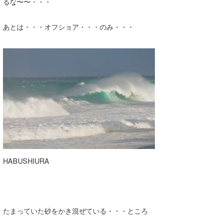
るな〜〜・・・
たっちー
あとは・・・オフショア・・・のみ・・・
ハンマー
まっきー
三輪予報士
小川予報士
上田純子
上條将美
唐澤予報士
HABUSHIURA
SancheZ
ゴン
たまっていた砂をかき混ぜている・・・ところ
米山予報士