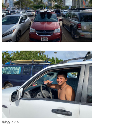
wanda
予報士 hiro.
banpaku
Mr.K
chappy
Romisea
陽気なイアン