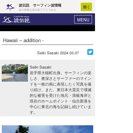
波伝説 サーフィン波情報
開く
波の情報を波伝説アプリでみる
MENU
ニュース
ヘルプ
マイホーム
Hawaii – addition -
Core Surf Japan
ログイン
コンテスト
Seiki Sasaki
2024.03.07
新規会員登録
ファッション/グッズ
Seiki Sasaki
波情報･概況
岩手県大槌町出身。サーフィンの楽
アート＆エンタメ
しさ、奥深さとサーファーのマイン
波予想ツール
WAVE HUNTER
ドを一枚の画に表現したく写真を撮
コラム
り続け、また、東日本大震災で壊滅
気象情報
的な被害を受けた地元・浪板海岸と
現在のホームポイント・仙台新港を
トラベル
ニュース
中心に東北の海を記録し続けていま
す。
ショップ情報
サーフィンエリアガイド
ショップ情報
ウラナミ
会員メニュー