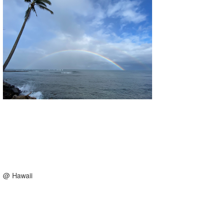
湘南
お知らせ
今月のプレゼント
千葉北
その他
伊豆
ルール＆How to
千葉南
VOTE!
大阪
サーファーズ
四国
沖縄
@ Hawaii
ライター/寄稿メディア