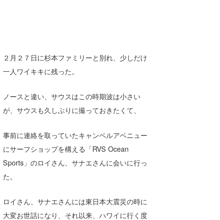
Core Surf Japan
メディア
Naoya Kimoto
波伝説アンバサダー/プロライダー
mitsuteru Kamio
SURFMEDIA
２月２７日に杉本ファミリーと別れ、少しだけ
波伝説スタッフ
一人ワイキキに残った。
Yasunari Inoue
Colors MAGAZINE
福島寿実子
Yoshiyuki Obata
WAVAL
中浦“JET”章
☆加藤
波伝説
ノースと違い、サウスはこの時期波は小さい
が、サウスも久しぶりに撮っておきたくて、
arukasvision
嵯峨明日香
+☆maki☆+
DELTA FORCE SURF
進士剛光
Aichan
事前に連絡を取っていたキャンベルアベニュー
にサーフショップを構える「RVS Ocean
CBA Films
田原啓江
chan-U
Sports」のロイさん、サナエさんに会いに行っ
熊谷素子
植村未来
ECE
た。
NOBUFUKU
G◎Da
ロイさん、サナエさんには東日本大震災の時に
大野”MAR”修聖
H
大変お世話になり、それ以来、ハワイに行く度