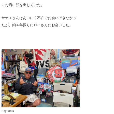
にお店に顔を出していた。
喜納海人
KID
KOBU
サナエさんはあいにく不在でお会いできなかっ
たが、約４年振りにロイさんにお会いした。
KY
MIN
mitz
OYZ
S.K
Soulman
VAGY
waka☆=
YUKI☆
Roy Viera