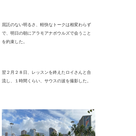
たっちー
ハンマー
屈託のない明るさ、軽快なトークは相変わらず
で、明日の朝にアラモアナボウルズで会うこと
まっきー
を約束した。
三輪予報士
小川予報士
上田純子
翌２月２８日、レッスンを終えたロイさんと合
流し、１時間くらい、サウスの波を撮影した。
上條将美
唐澤予報士
SancheZ
ゴン
米山予報士