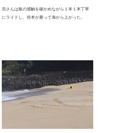
たっちー
浩さんは板の感触を確かめながら１本１本丁寧
にライドし、何本か乗って海から上がった。
ハンマー
まっきー
三輪予報士
小川予報士
上田純子
上條将美
唐澤予報士
SancheZ
ゴン
米山予報士