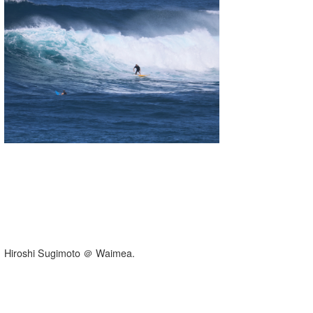
湘南
お知らせ
今月のプレゼント
千葉北
その他
伊豆
ルール＆How to
千葉南
VOTE!
大阪
サーファーズ
四国
沖縄
Hiroshi Sugimoto ＠ Waimea.
ライター/寄稿メディア