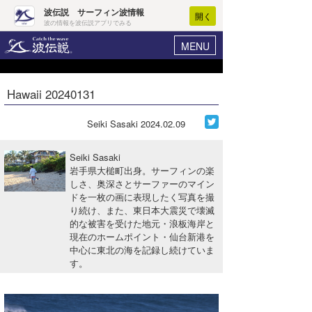
波伝説 サーフィン波情報
開く
波の情報を波伝説アプリでみる
MENU
ニュース
ヘルプ
マイホーム
Hawaii 20240131
Core Surf Japan
ログイン
コンテスト
Seiki Sasaki
2024.02.09
新規会員登録
ファッション/グッズ
Seiki Sasaki
波情報･概況
岩手県大槌町出身。サーフィンの楽
アート＆エンタメ
しさ、奥深さとサーファーのマイン
波予想ツール
WAVE HUNTER
ドを一枚の画に表現したく写真を撮
コラム
り続け、また、東日本大震災で壊滅
気象情報
的な被害を受けた地元・浪板海岸と
現在のホームポイント・仙台新港を
トラベル
ニュース
中心に東北の海を記録し続けていま
す。
ショップ情報
サーフィンエリアガイド
ショップ情報
ウラナミ
会員メニュー