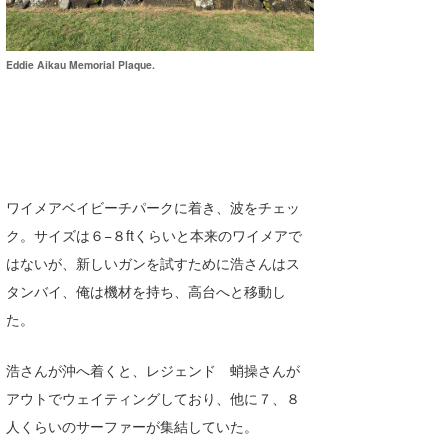
喜納海人
KID
KOBU
Eddie Aikau Memorial Plaque.
KY
MIN
mitz
ワイメアベイビーチパークに着き、波をチェッ
OYZ
ク。サイズは６−８ftくらいと本来のワイメアで
はないが、新しいガンを試すために浩さんはス
S.K
タンバイ、俺は機材を持ち、高台へと移動し
Soulman
た。
VAGY
浩さんが沖へ着くと、レジェンド 蛸操さんが
waka☆=
アウトでウェイティングしており、他に７、８
人くらいのサーファーが集結していた。
YUKI☆