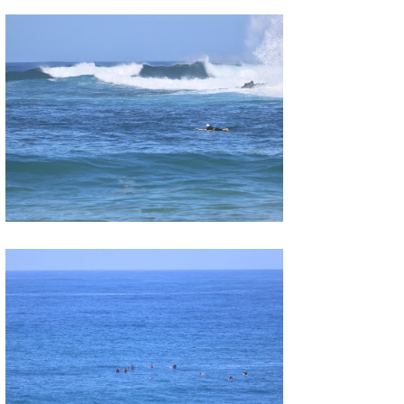
wanda
予報士 hiro.
banpaku
Mr.K
chappy
Romisea