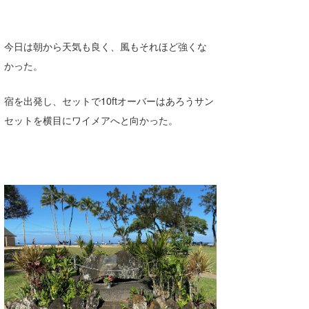
Core Surf Japan
メディア
Naoya Kimoto
今日は朝から天気も良く、風もそれほど強くな
かった。
波伝説アンバサダー/プロライダー
mitsuteru Kamio
SURFMEDIA
波伝説スタッフ
宿を出発し、セットで10ftオーバーはあろうサン
Yasunari Inoue
Colors MAGAZINE
福島寿実子
セットを横目にワイメアへと向かった。
Yoshiyuki Obata
WAVAL
中浦“JET”章
☆加藤
波伝説
arukasvision
嵯峨明日香
+☆maki☆+
DELTA FORCE SURF
進士剛光
Aichan
CBA Films
田原啓江
chan-U
熊谷素子
植村未来
ECE
NOBUFUKU
G◎Da
大野”MAR”修聖
H