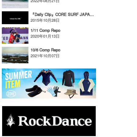
2022年08月21日
たっちー
『Daily Clip』CORE SURF JAPAN × DELTA FORCE のDailyClipの新たな試み 「hottest the ONE」
2015年10月28日
ハンマー
1/11 Comp Repo
まっきー
2020年01月13日
三輪予報士
10/6 Comp Repo
2021年10月07日
小川予報士
上田純子
上條将美
唐澤予報士
SancheZ
ゴン
米山予報士