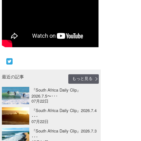
Core Surf Japan
メディア
Naoya Kimoto
波伝説アンバサダー/プロライダー
mitsuteru Kamio
SURFMEDIA
波伝説スタッフ
Yasunari Inoue
Colors MAGAZINE
福島寿実子
Yoshiyuki Obata
WAVAL
中浦“JET”章
☆加藤
波伝説
arukasvision
嵯峨明日香
+☆maki☆+
最近の記事
もっと見る
DELTA FORCE SURF
進士剛光
Aichan
『South Africa Daily Clip』
2026.7.5〜･･･
CBA Films
田原啓江
chan-U
07月22日
熊谷素子
植村未来
ECE
『South Africa Daily Clip』2026.7.4
･･･
07月22日
NOBUFUKU
G◎Da
『South Africa Daily Clip』2026.7.3
大野”MAR”修聖
H
･･･