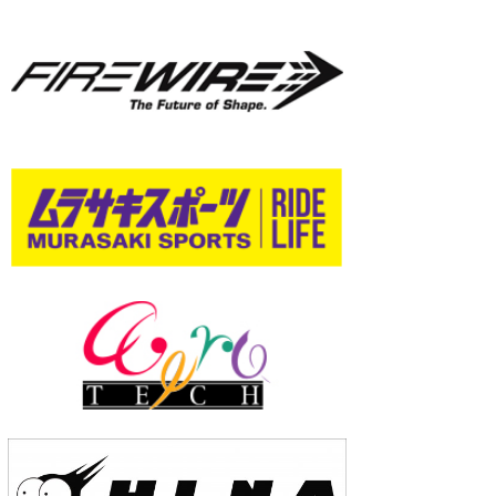
wanda
予報士 hiro.
banpaku
Mr.K
chappy
Romisea