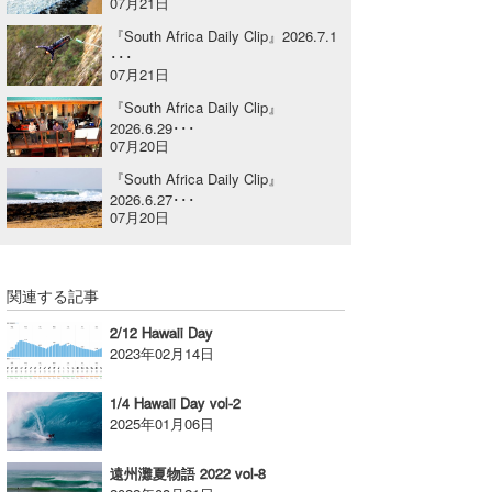
07月21日
喜納海人
KID
『South Africa Daily Clip』2026.7.1
･･･
KOBU
07月21日
『South Africa Daily Clip』
KY
2026.6.29･･･
07月20日
MIN
『South Africa Daily Clip』
2026.6.27･･･
mitz
07月20日
OYZ
関連する記事
S.K
2/12 Hawaii Day
Soulman
2023年02月14日
VAGY
1/4 Hawaii Day vol-2
2025年01月06日
waka☆=
遠州灘夏物語 2022 vol-8
YUKI☆