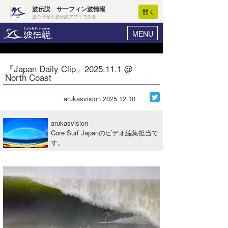
波伝説 サーフィン波情報
開く
波の情報を波伝説アプリでみる
MENU
ニュース
ヘルプ
マイホーム
『Japan Daily Clip』2025.11.1 @
Core Surf Japan
North Coast
ログイン
コンテスト
新規会員登録
arukasvision
2025.12.10
ファッション/グッズ
波情報･概況
arukasvision
アート＆エンタメ
Core Surf Japanのビデオ編集担当で
波予想ツール
WAVE HUNTER
す。
コラム
気象情報
トラベル
ニュース
ショップ情報
サーフィンエリアガイド
ショップ情報
ウラナミ
会員メニュー