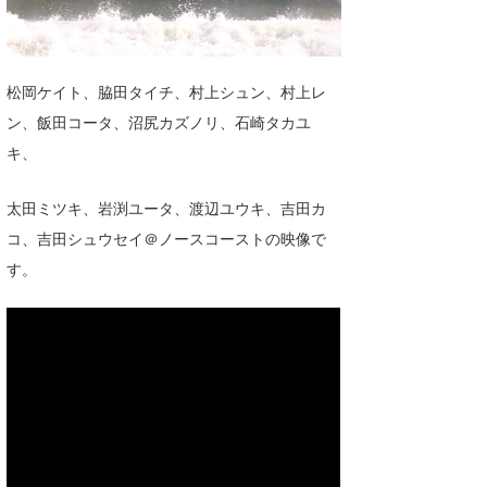
湘南
お知らせ
今月のプレゼント
千葉北
その他
松岡ケイト、脇田タイチ、村上シュン、村上レ
伊豆
ルール＆How to
ン、飯田コータ、沼尻カズノリ、石崎タカユ
千葉南
キ、
VOTE!
大阪
太田ミツキ、岩渕ユータ、渡辺ユウキ、吉田カ
サーファーズ
コ、吉田シュウセイ＠ノースコーストの映像で
四国
す。
沖縄
ライター/寄稿メディア