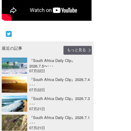
Core Surf Japan
メディア
Naoya Kimoto
波伝説アンバサダー/プロライダー
mitsuteru Kamio
SURFMEDIA
波伝説スタッフ
Yasunari Inoue
Colors MAGAZINE
福島寿実子
最近の記事
もっと見る
Yoshiyuki Obata
WAVAL
中浦“JET”章
☆加藤
波伝説
『South Africa Daily Clip』
2026.7.5〜･･･
arukasvision
嵯峨明日香
+☆maki☆+
07月22日
DELTA FORCE SURF
進士剛光
Aichan
『South Africa Daily Clip』2026.7.4
･･･
07月22日
CBA Films
田原啓江
chan-U
『South Africa Daily Clip』2026.7.3
熊谷素子
植村未来
ECE
･･･
07月21日
NOBUFUKU
G◎Da
『South Africa Daily Clip』2026.7.1
･･･
大野”MAR”修聖
H
07月21日