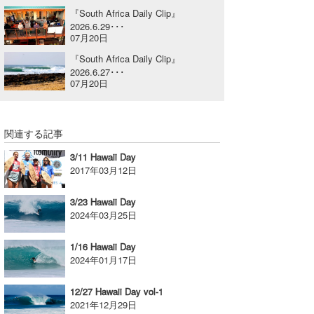
『South Africa Daily Clip』
喜納海人
KID
2026.6.29･･･
07月20日
KOBU
『South Africa Daily Clip』
2026.6.27･･･
KY
07月20日
MIN
mitz
関連する記事
3/11 Hawaii Day
OYZ
2017年03月12日
S.K
3/23 Hawaii Day
2024年03月25日
Soulman
1/16 Hawaii Day
VAGY
2024年01月17日
waka☆=
12/27 Hawaii Day vol-1
2021年12月29日
YUKI☆