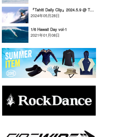
たっちー
『Tahiti Daily Clip』2024.5.9 @ Tahiti
2024年05月28日
ハンマー
1/6 Hawaii Day vol-1
まっきー
2021年01月08日
三輪予報士
小川予報士
上田純子
上條将美
唐澤予報士
SancheZ
ゴン
米山予報士