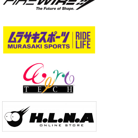
wanda
予報士 hiro.
banpaku
Mr.K
chappy
Romisea