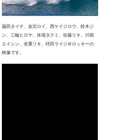
湘南
お知らせ
今月のプレゼント
千葉北
その他
脇田タイチ、金沢ロイ、西ケイジロウ、鈴木ジ
伊豆
ルール＆How to
ン、三輪ヒロヤ、休場タクミ、佐藤リキ、川畑
千葉南
エイシン、友重リキ、枡田ライジ＠ロッキーの
VOTE!
映像です。
大阪
サーファーズ
四国
沖縄
ライター/寄稿メディア