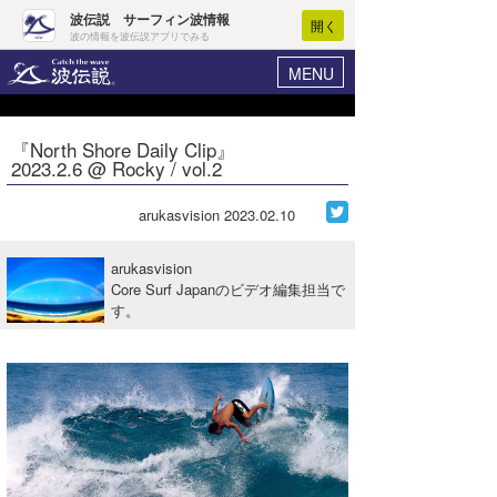
波伝説 サーフィン波情報
開く
波の情報を波伝説アプリでみる
MENU
ニュース
ヘルプ
マイホーム
『North Shore Daily Clip』
Core Surf Japan
2023.2.6 @ Rocky / vol.2
ログイン
コンテスト
新規会員登録
arukasvision
2023.02.10
ファッション/グッズ
波情報･概況
arukasvision
アート＆エンタメ
Core Surf Japanのビデオ編集担当で
波予想ツール
WAVE HUNTER
す。
コラム
気象情報
トラベル
ニュース
ショップ情報
サーフィンエリアガイド
ショップ情報
ウラナミ
会員メニュー