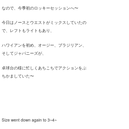
Core Surf Japan
なので、今季初のロッキーセッションへ〜
メディア
Naoya Kimoto
今日はノースとウエストがミックスしていたの
波伝説アンバサダー/プロライダー
mitsuteru Kamio
SURFMEDIA
で、レフトもライトもあり、
波伝説スタッフ
Yasunari Inoue
Colors MAGAZINE
福島寿実子
ハワイアンを初め、オージー、ブラジリアン、
そしてジャパニーズが、
Yoshiyuki Obata
WAVAL
中浦“JET”章
☆加藤
波伝説
arukasvision
嵯峨明日香
+☆maki☆+
卓球台の様に忙しくあちこちでアクションをぶ
ちかましていた〜
DELTA FORCE SURF
進士剛光
Aichan
CBA Films
田原啓江
chan-U
熊谷素子
植村未来
ECE
NOBUFUKU
G◎Da
Size went down again to 3~4~
大野”MAR”修聖
H