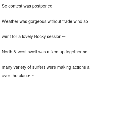
So contest was postponed.
喜納海人
KID
KOBU
Weather was gorgeous without trade wind so
KY
went for a lovely Rocky session~~
MIN
North & west swell was mixed up together so
mitz
many variety of surfers were making actions all
OYZ
over the place~~
S.K
Soulman
VAGY
waka☆=
YUKI☆