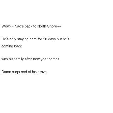
Wow~~ Nao’s back to North Shore~~
He’s only staying here for 10 days but he’s
coming back
with his family after new year comes.
Damn surprised of his arrive.