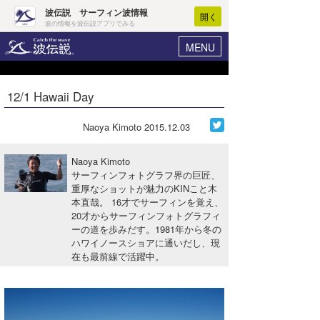
波伝説 サーフィン波情報
開く
波の情報を波伝説アプリでみる
MENU
ニュース
ヘルプ
マイホーム
12/1 Hawaii Day
Core Surf Japan
ログイン
コンテスト
Naoya Kimoto
2015.12.03
新規会員登録
ファッション/グッズ
Naoya Kimoto
波情報･概況
サーフィンフォトグラフ界の巨匠、
アート＆エンタメ
重厚なショットが魅力のKINこと木
波予想ツール
WAVE HUNTER
本直哉。 16才でサーフィンを覚え、
コラム
20才からサーフィンフォトグラフィ
気象情報
ーの道を歩みだす。1981年から冬の
ハワイノースショアに通いだし、現
トラベル
ニュース
在も最前線で活躍中。
ショップ情報
サーフィンエリアガイド
ショップ情報
ウラナミ
会員メニュー