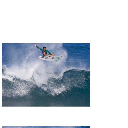
たっちー
ハンマー
まっきー
三輪予報士
小川予報士
上田純子
上條将美
唐澤予報士
SancheZ
ゴン
米山予報士