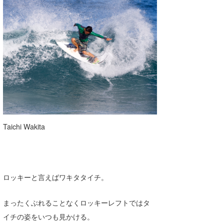
wanda
予報士 hiro.
banpaku
Mr.K
chappy
Romisea
Taichi Wakita
ロッキーと言えばワキタタイチ。
まったくぶれることなくロッキーレフトではタ
イチの姿をいつも見かける。