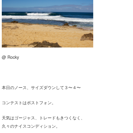
湘南
お知らせ
今月のプレゼント
千葉北
その他
伊豆
ルール＆How to
千葉南
VOTE!
大阪
@ Rocky
サーファーズ
四国
沖縄
本日のノース、サイズダウンして３〜４〜
コンテストはポストフォン。
天気はゴージャス、トレードもきつくなく、
久々のナイスコンディション。
ライター/寄稿メディア