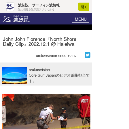
波伝説 サーフィン波情報
開く
波の情報を波伝説アプリでみる
MENU
ニュース
ヘルプ
マイホーム
John John Florence『North Shore
Core Surf Japan
Daily Clip』2022.12.1 @ Haleiwa
ログイン
コンテスト
新規会員登録
arukasvision
2022.12.07
ファッション/グッズ
波情報･概況
arukasvision
アート＆エンタメ
Core Surf Japanのビデオ編集担当で
波予想ツール
WAVE HUNTER
す。
コラム
気象情報
トラベル
ニュース
ショップ情報
サーフィンエリアガイド
ショップ情報
ウラナミ
会員メニュー