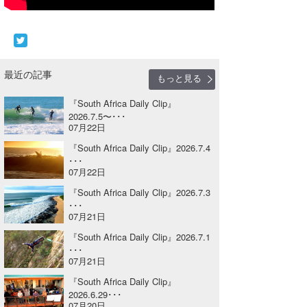
Core Surf Japan
メディア
Naoya Kimoto
波伝説アンバサダー/プロライダー
mitsuteru Kamio
SURFMEDIA
最近の記事
もっと見る
波伝説スタッフ
Yasunari Inoue
Colors MAGAZINE
福島寿実子
『South Africa Daily Clip』
2026.7.5〜･･･
07月22日
Yoshiyuki Obata
WAVAL
中浦“JET”章
☆加藤
波伝説
『South Africa Daily Clip』2026.7.4
arukasvision
嵯峨明日香
+☆maki☆+
･･･
07月22日
DELTA FORCE SURF
進士剛光
Aichan
『South Africa Daily Clip』2026.7.3
･･･
CBA Films
田原啓江
chan-U
07月21日
『South Africa Daily Clip』2026.7.1
熊谷素子
植村未来
ECE
･･･
07月21日
NOBUFUKU
G◎Da
『South Africa Daily Clip』
2026.6.29･･･
大野”MAR”修聖
H
07月20日