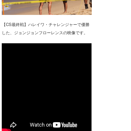
湘南
お知らせ
今月のプレゼント
千葉北
その他
【CS最終戦】ハレイワ・チャレンジャーで優勝
伊豆
ルール＆How to
した、ジョンジョンフローレンスの映像です。
千葉南
VOTE!
大阪
サーファーズ
四国
沖縄
ライター/寄稿メディア