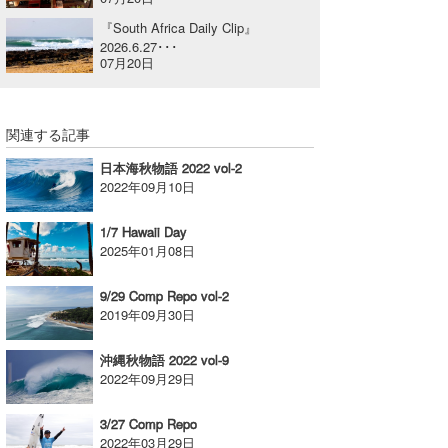
喜納海人
KID
『South Africa Daily Clip』
2026.6.27･･･
07月20日
KOBU
KY
関連する記事
MIN
日本海秋物語 2022 vol-2
2022年09月10日
mitz
OYZ
1/7 Hawaii Day
2025年01月08日
S.K
9/29 Comp Repo vol-2
Soulman
2019年09月30日
VAGY
沖縄秋物語 2022 vol-9
2022年09月29日
waka☆=
3/27 Comp Repo
YUKI☆
2022年03月29日