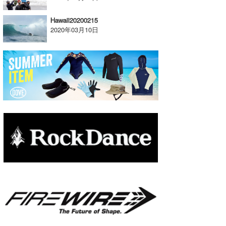
たっちー
Hawaii20200215
2020年03月10日
ハンマー
まっきー
三輪予報士
小川予報士
上田純子
上條将美
唐澤予報士
SancheZ
ゴン
米山予報士