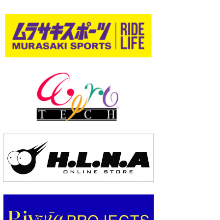
wanda
予報士 hiro.
banpaku
Mr.K
chappy
Romisea