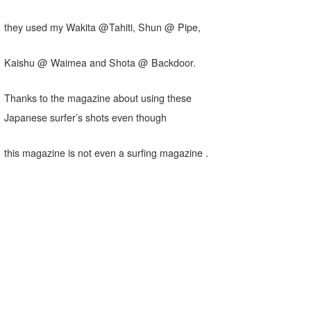
wanda
they used my Wakita @Tahiti, Shun @ Pipe,
予報士 hiro.
Kaishu @ Waimea and Shota @ Backdoor.
banpaku
Thanks to the magazine about using these
Mr.K
Japanese surfer’s shots even though
chappy
this magazine is not even a surfing magazine .
Romisea