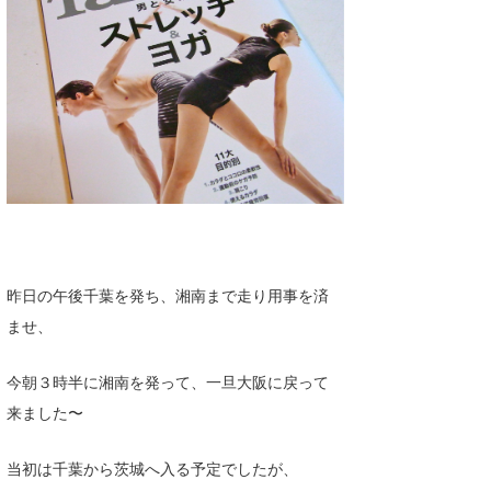
湘南
お知らせ
今月のプレゼント
千葉北
その他
伊豆
ルール＆How to
千葉南
VOTE!
大阪
サーファーズ
四国
沖縄
昨日の午後千葉を発ち、湘南まで走り用事を済
ませ、
今朝３時半に湘南を発って、一旦大阪に戻って
来ました〜
当初は千葉から茨城へ入る予定でしたが、
ライター/寄稿メディア