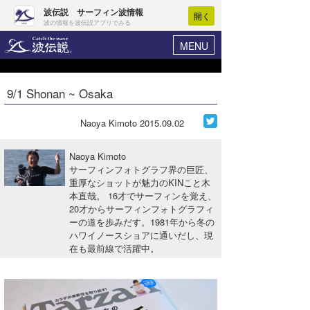
波伝説 サーフィン波情報
開く
波の情報を波伝説アプリでみる
MENU
ニュース
ヘルプ
マイホーム
9/1 Shonan ~ Osaka
Core Surf Japan
ログイン
コンテスト
Naoya Kimoto
2015.09.02
新規会員登録
ファッション/グッズ
Naoya Kimoto
波情報･概況
サーフィンフォトグラフ界の巨匠、
アート＆エンタメ
重厚なショットが魅力のKINこと木
波予想ツール
WAVE HUNTER
本直哉。 16才でサーフィンを覚え、
コラム
20才からサーフィンフォトグラフィ
気象情報
ーの道を歩みだす。1981年から冬の
ハワイノースショアに通いだし、現
トラベル
ニュース
在も最前線で活躍中。
ショップ情報
サーフィンエリアガイド
ショップ情報
ウラナミ
会員メニュー