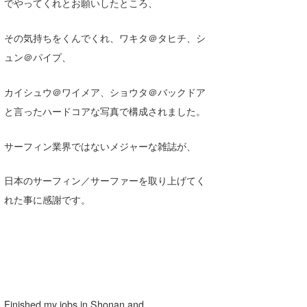
でやってくれとお願いしたところ、
喜納海人
KID
その気持ちをくんでくれ、ワキタ＠タヒチ、シ
KOBU
ュン＠パイプ、
KY
カイシュウ＠ワイメア、ショウタ＠バックドア
MIN
と言ったハードコアな写真で構成されました。
mitz
サーフィン業界ではないメジャーな雑誌が、
OYZ
日本のサーフィン／サーファーを取り上げてく
S.K
れた事に感謝です。
Soulman
VAGY
waka☆=
YUKI☆
Finished my jobs in Shonan and