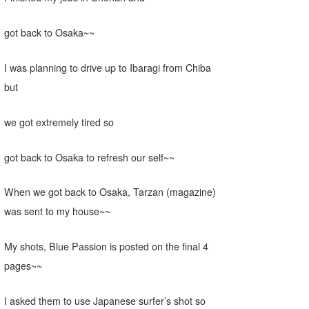
たっちー
got back to Osaka~~
ハンマー
I was planning to drive up to Ibaragi from Chiba
まっきー
but
三輪予報士
we got extremely tired so
小川予報士
got back to Osaka to refresh our self~~
上田純子
上條将美
When we got back to Osaka, Tarzan (magazine)
was sent to my house~~
唐澤予報士
SancheZ
My shots, Blue Passion is posted on the final 4
pages~~
ゴン
I asked them to use Japanese surfer’s shot so
米山予報士