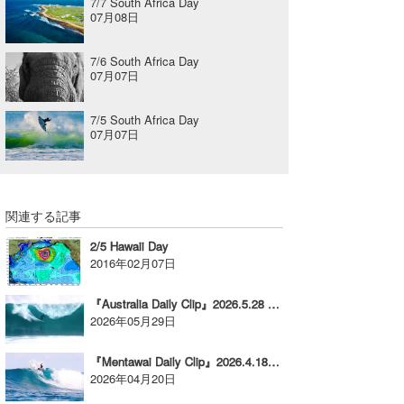
7/7 South Africa Day
07月08日
7/6 South Africa Day
07月07日
7/5 South Africa Day
07月07日
関連する記事
2/5 Hawaii Day
2016年02月07日
『Australia Daily Clip』2026.5.28 @ The Peak
2026年05月29日
『Mentawai Daily Clip』2026.4.18 @ Lance’s right
2026年04月20日