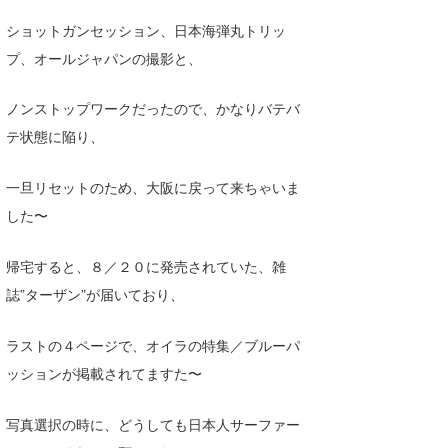
Core Surf Japan
ショットガンセッション、日本海弾丸トリッ
プ、オールジャパンの撮影と、
メディア
Naoya Kimoto
波伝説アンバサダー/プロライダー
mitsuteru Kamio
SURFMEDIA
ノンストップワークだったので、かなりバテバ
テ状態に陥り、
波伝説スタッフ
Yasunari Inoue
Colors MAGAZINE
福島寿実子
Yoshiyuki Obata
WAVAL
中浦“JET”章
☆加藤
一旦リセットのため、大阪に戻って来ちゃいま
波伝説
した〜
arukasvision
嵯峨明日香
+☆maki☆+
帰宅すると、８／２０に発売されていた、雑
DELTA FORCE SURF
進士剛光
Aichan
誌”ターザン”が届いており、
CBA Films
田原啓江
chan-U
ラストの４ページで、オイラの特集／ブルーパ
熊谷素子
植村未来
ECE
ッションが掲載されてますた〜
NOBUFUKU
G◎Da
写真選択の時に、どうしても日本人サーファー
大野”MAR”修聖
H