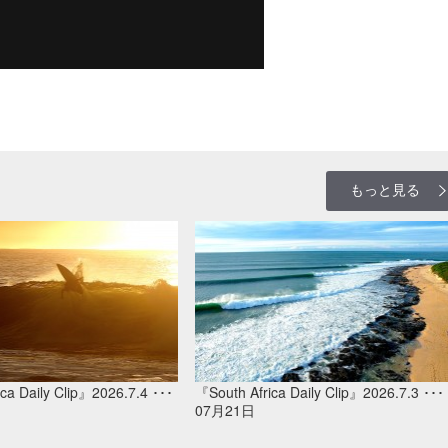
もっと見る
ca Daily Clip』2026.7.4 ･･･
『South Africa Daily Clip』2026.7.3 ･･･
07月21日