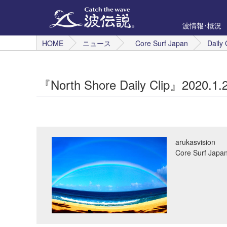
波情報･概況
HOME
ニュース
Core Surf Japan
Daily 
『North Shore Daily Clip』2020.
arukasvision
Core Surf 