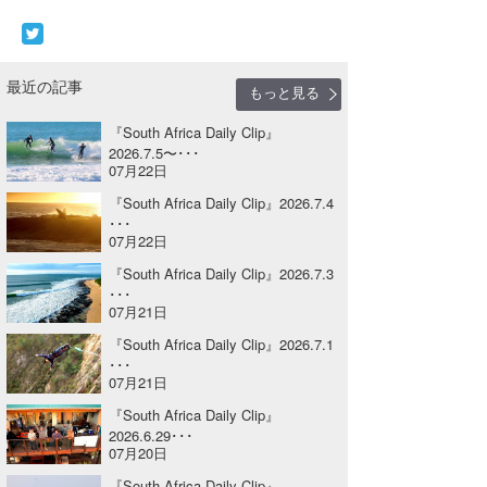
Core Surf Japan
メディア
Naoya Kimoto
最近の記事
もっと見る
波伝説アンバサダー/プロライダー
mitsuteru Kamio
SURFMEDIA
『South Africa Daily Clip』
2026.7.5〜･･･
波伝説スタッフ
Yasunari Inoue
Colors MAGAZINE
福島寿実子
07月22日
Yoshiyuki Obata
WAVAL
中浦“JET”章
☆加藤
『South Africa Daily Clip』2026.7.4
波伝説
･･･
07月22日
arukasvision
嵯峨明日香
+☆maki☆+
『South Africa Daily Clip』2026.7.3
DELTA FORCE SURF
進士剛光
Aichan
･･･
07月21日
CBA Films
田原啓江
chan-U
『South Africa Daily Clip』2026.7.1
･･･
熊谷素子
植村未来
ECE
07月21日
『South Africa Daily Clip』
NOBUFUKU
G◎Da
2026.6.29･･･
07月20日
大野”MAR”修聖
H
『South Africa Daily Clip』