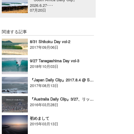
2026.6.27･･･
喜納海人
KID
07月20日
KOBU
関連する記事
KY
8/31 Shikoku Day vol-2
MIN
2017年09月06日
mitz
9/27 Tanegashima Day vol-3
2018年10月03日
OYZ
『Japan Daily Clip』2017.8.4 @ Shikoku
S.K
2017年08月13日
Soulman
『Australia Daily Clip』3/27、リップカールプロ ベルズビーチ／Day-3
2016年03月28日
VAGY
waka☆=
初めまして
2015年03月13日
YUKI☆