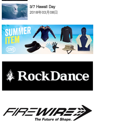
3/7 Hawaii Day
たっちー
2018年03月08日
ハンマー
まっきー
三輪予報士
小川予報士
上田純子
上條将美
唐澤予報士
SancheZ
ゴン
米山予報士