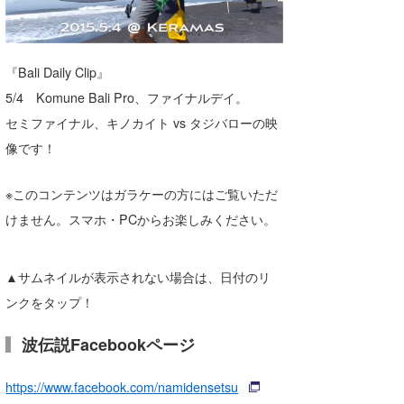
湘南
お知らせ
今月のプレゼント
千葉北
その他
『Bali Daily Clip』
伊豆
ルール＆How to
5/4 Komune Bali Pro、ファイナルデイ。
セミファイナル、キノカイト vs タジバローの映
千葉南
VOTE!
像です！
大阪
サーファーズ
※このコンテンツはガラケーの方にはご覧いただ
四国
けません。スマホ・PCからお楽しみください。
沖縄
▲サムネイルが表示されない場合は、日付のリ
ンクをタップ！
波伝説Facebookページ
https://www.facebook.com/namidensetsu
ライター/寄稿メディア