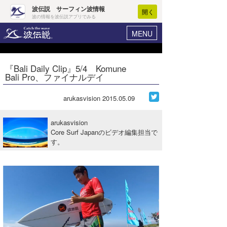
波伝説 サーフィン波情報
開く
波の情報を波伝説アプリでみる
MENU
ニュース
ヘルプ
マイホーム
『Bali Daily Clip』5/4 Komune
Core Surf Japan
Bali Pro、ファイナルデイ
ログイン
コンテスト
新規会員登録
arukasvision
2015.05.09
ファッション/グッズ
波情報･概況
arukasvision
アート＆エンタメ
Core Surf Japanのビデオ編集担当で
波予想ツール
WAVE HUNTER
す。
コラム
気象情報
トラベル
ニュース
ショップ情報
サーフィンエリアガイド
ショップ情報
ウラナミ
会員メニュー