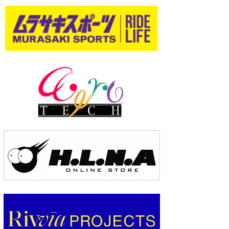
wanda
予報士 hiro.
banpaku
Mr.K
chappy
Romisea