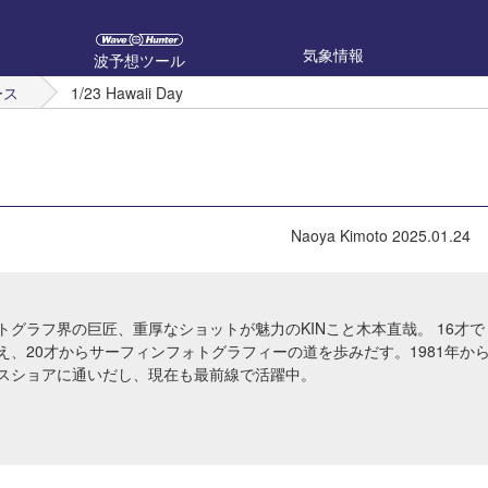
気象情報
波予想ツール
ース
1/23 Hawaii Day
Naoya Kimoto
2025.01.24
トグラフ界の巨匠、重厚なショットが魅力のKINこと木本直哉。 16才で
え、20才からサーフィンフォトグラフィーの道を歩みだす。1981年か
スショアに通いだし、現在も最前線で活躍中。