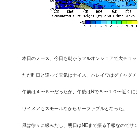
本日のノース、今日も朝からフルオンショアで大チョッ
ただ昨日と違って天気はナイス、ハレイワはグチャグチ
午前は４〜６〜だったが、午後はNで８〜１０〜近くに
ワイメアもスモールながらサーファブルとなった。
風は徐々に緩みだし、明日はNEまで振る予報なのでサ