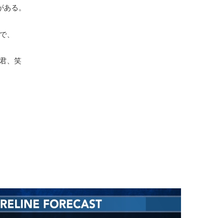
がある。
で、
君、笑