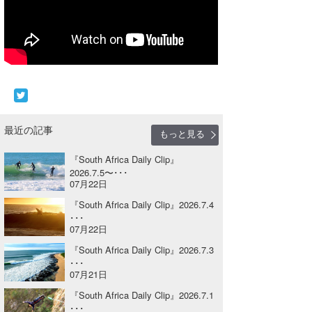
Core Surf Japan
メディア
Naoya Kimoto
波伝説アンバサダー/プロライダー
mitsuteru Kamio
SURFMEDIA
波伝説スタッフ
Yasunari Inoue
Colors MAGAZINE
福島寿実子
最近の記事
Yoshiyuki Obata
WAVAL
中浦“JET”章
☆加藤
波伝説
もっと見る
arukasvision
嵯峨明日香
+☆maki☆+
『South Africa Daily Clip』
2026.7.5〜･･･
07月22日
DELTA FORCE SURF
進士剛光
Aichan
『South Africa Daily Clip』2026.7.4
CBA Films
田原啓江
chan-U
･･･
07月22日
熊谷素子
植村未来
ECE
『South Africa Daily Clip』2026.7.3
･･･
NOBUFUKU
G◎Da
07月21日
『South Africa Daily Clip』2026.7.1
大野”MAR”修聖
H
･･･