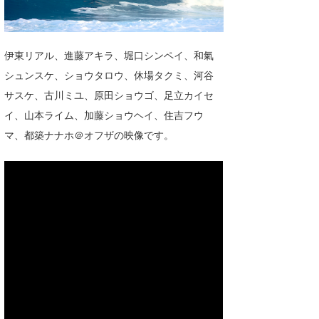
湘南
お知らせ
今月のプレゼント
千葉北
その他
伊東リアル、進藤アキラ、堀口シンペイ、和氣
伊豆
ルール＆How to
シュンスケ、ショウタロウ、休場タクミ、河谷
サスケ、古川ミユ、原田ショウゴ、足立カイセ
千葉南
VOTE!
イ、山本ライム、加藤ショウヘイ、住吉フウ
大阪
マ、都築ナナホ＠オフザの映像です。
サーファーズ
四国
沖縄
ライター/寄稿メディア