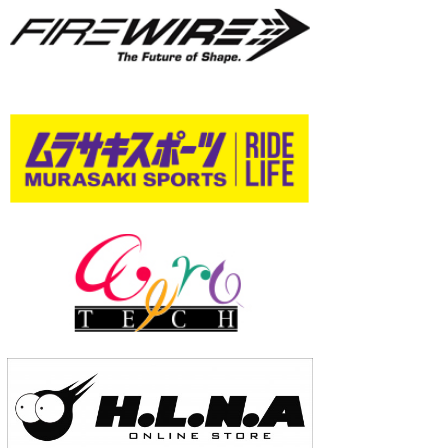
wanda
予報士 hiro.
banpaku
Mr.K
chappy
Romisea