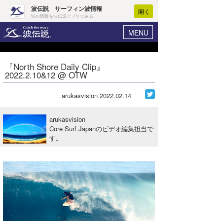
波伝説 サーフィン波情報
開く
波の情報を波伝説アプリでみる
MENU
ニュース
ヘルプ
マイホーム
『North Shore Daily Clip』
Core Surf Japan
2022.2.10&12 @ OTW
ログイン
コンテスト
新規会員登録
arukasvision
2022.02.14
ファッション/グッズ
波情報･概況
arukasvision
アート＆エンタメ
Core Surf Japanのビデオ編集担当で
波予想ツール
WAVE HUNTER
す。
コラム
気象情報
トラベル
ニュース
ショップ情報
サーフィンエリアガイド
ショップ情報
ウラナミ
会員メニュー