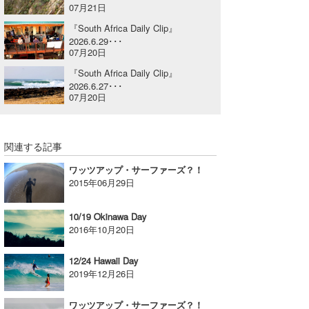
07月21日
喜納海人
KID
『South Africa Daily Clip』
2026.6.29･･･
KOBU
07月20日
『South Africa Daily Clip』
KY
2026.6.27･･･
07月20日
MIN
mitz
関連する記事
OYZ
ワッツアップ・サーファーズ？！
2015年06月29日
S.K
Soulman
10/19 Okinawa Day
2016年10月20日
VAGY
12/24 Hawaii Day
waka☆=
2019年12月26日
YUKI☆
ワッツアップ・サーファーズ？！