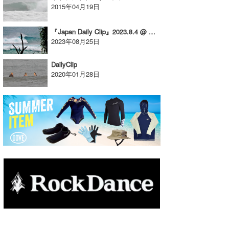
2015年04月19日
たっちー
『Japan Daily Clip』2023.8.4 @ Okinawa
ハンマー
2023年08月25日
まっきー
DailyClip
2020年01月28日
三輪予報士
小川予報士
上田純子
上條将美
唐澤予報士
SancheZ
ゴン
米山予報士