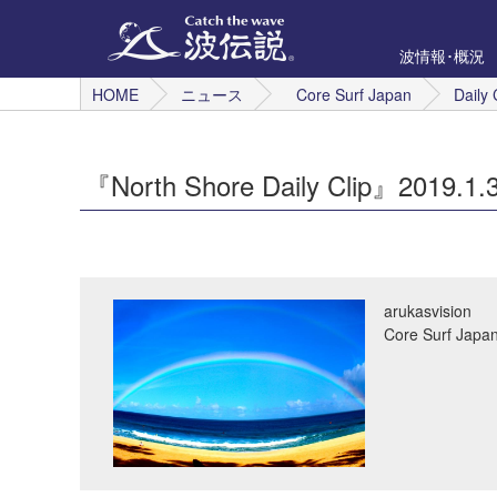
波情報･概況
HOME
ニュース
Core Surf Japan
Daily 
『North Shore Daily Clip』2019.
arukasvision
Core Surf 