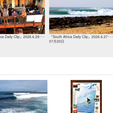
ca Daily Clip』2026.6.29･･･
『South Africa Daily Clip』2026.6.27･･･
07月20日