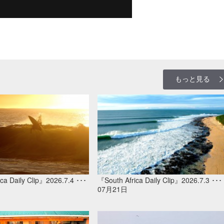
もっと見る
ca Daily Clip』2026.7.4 ･･･
『South Africa Daily Clip』2026.7.3 ･･･
07月21日