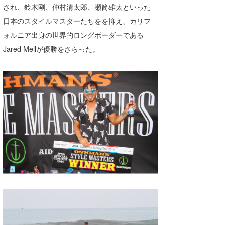
され、鈴木剛、仲村清太郎、瀬筒雄太といった
たっちー
日本のスタイルマスターたちをを抑え、カリフ
ォルニア出身の世界的ロングボーダーである
ハンマー
Jared Mellが優勝をさらった。
まっきー
三輪予報士
小川予報士
上田純子
上條将美
唐澤予報士
SancheZ
ゴン
米山予報士