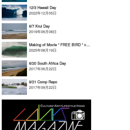
12/3 Hawaii Day
2022年12月05日
6/7 Krui Day
2019年06月08日
Making of Movie ” FREE BIRD ” vol-2
2025年08月19日
6/20 South Africa Day
2017年06月22日
9/21 Comp Repo
2017年09月22日