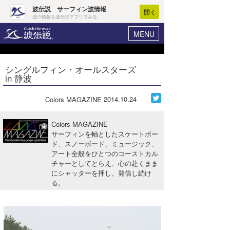
波伝説 サーフィン波情報
開く
波の情報を波伝説アプリでみる
MENU
ニュース
ヘルプ
マイホーム
シングルフィン・オールスターズ
Core Surf Japan
in 静波
ログイン
コンテスト
新規会員登録
2014.10.24
Colors MAGAZINE
ファッション/グッズ
波情報･概況
Colors MAGAZINE
アート＆エンタメ
サーフィンを軸としたスケートボー
波予想ツール
WAVE HUNTER
ド、スノーボード、ミュージック、
アート全般をひとつのコーストカル
コラム
気象情報
チャーとしてとらえ、心の赴くまま
にシャッターを押し、発信し続け
トラベル
ニュース
る。
ショップ情報
サーフィンエリアガイド
ショップ情報
ウラナミ
会員メニュー