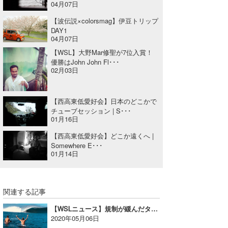
04月07日
【波伝説×colorsmag】伊豆トリップ
DAY1
04月07日
【WSL】大野Mar修聖が7位入賞！
優勝はJohn John Fl･･･
02月03日
【西高東低愛好会】日本のどこかで
チューブセッション | S･･･
01月16日
【西高東低愛好会】どこか遠くへ |
Somewhere E･･･
01月14日
関連する記事
【WSLニュース】規制が緩んだタヒチにサーファーが戻る
2020年05月06日