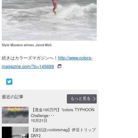
wanda
予報士 hiro.
banpaku
Style Masters winner, Jared Mell.
Mr.K
続きはカラーズマガジンへ！
http://www.colors-
chappy
magazine.com/?p=145699
Romisea
最近の記事
もっと見る
【賞⾦100万円】”colors TYPHOON
Challenge･･･
10月21日
【波伝説×colorsmag】伊豆トリップ
DAY2