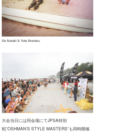
喜納海人
KID
KOBU
KY
Go Suzuki & Yuta Sezutsu.
MIN
mitz
OYZ
S.K
Soulman
VAGY
waka☆=
大会当日には同会場にてJPSA特別
戦”OSHMAN’S STYLE MASTERS”も同時開催
YUKI☆