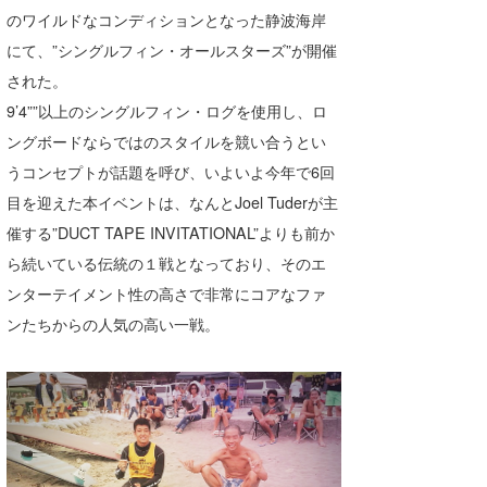
のワイルドなコンディションとなった静波海岸
Core Surf Japan
にて、”シングルフィン・オールスターズ”が開催
メディア
Naoya Kimoto
された。
9’4””以上のシングルフィン・ログを使用し、ロ
波伝説アンバサダー/プロライダー
mitsuteru Kamio
SURFMEDIA
ングボードならではのスタイルを競い合うとい
波伝説スタッフ
Yasunari Inoue
Colors MAGAZINE
福島寿実子
うコンセプトが話題を呼び、いよいよ今年で6回
目を迎えた本イベントは、なんとJoel Tuderが主
Yoshiyuki Obata
WAVAL
中浦“JET”章
☆加藤
波伝説
催する”DUCT TAPE INVITATIONAL”よりも前か
arukasvision
嵯峨明日香
+☆maki☆+
ら続いている伝統の１戦となっており、そのエ
DELTA FORCE SURF
進士剛光
Aichan
ンターテイメント性の高さで非常にコアなファ
ンたちからの人気の高い一戦。
CBA Films
田原啓江
chan-U
熊谷素子
植村未来
ECE
NOBUFUKU
G◎Da
大野”MAR”修聖
H