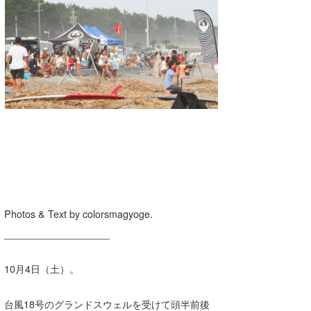
湘南
お知らせ
今月のプレゼント
千葉北
その他
伊豆
ルール＆How to
千葉南
VOTE!
大阪
サーファーズ
四国
沖縄
Photos & Text by colorsmagyoge.
___________________
10月4日（土）。
ライター/寄稿メディア
台風18号のグランドスウェルを受けて頭半前後