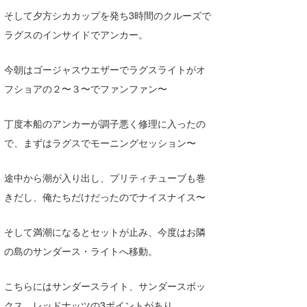
Yasunari Inoue
Colors MAGAZINE
福島寿実子
そして夕方シカカップを発ち3時間のクルーズで
Yoshiyuki Obata
WAVAL
中浦“JET”章
☆加藤
波伝説
ラグスのインサイドでアンカー。
arukasvision
嵯峨明日香
+☆maki☆+
今朝はゴージャスウエザーでラグスライトがオ
DELTA FORCE SURF
進士剛光
Aichan
フショアの２〜３〜でファンファン〜
CBA Films
田原啓江
chan-U
丁度本船のアンカーが調子悪く修理に入ったの
熊谷素子
植村未来
ECE
で、まずはラグスでモーニングセッション〜
NOBUFUKU
G◎Da
途中から潮が入り出し、プリティチューブも巻
きだし、俺たちだけだったのでナイスナイス〜
大野”MAR”修聖
H
喜納海人
KID
そして満潮になるとセットが止み、今度はお隣
の島のサンダース・ライトへ移動。
KOBU
KY
こちらにはサンダースライト、サンダースボッ
クス、レッドナッツの3ポイントがあり、