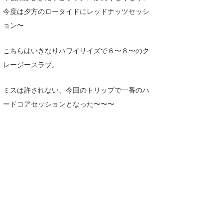
三輪予報士
今度は夕方のロータイドにレッドナッツセッシ
小川予報士
ョン〜
上田純子
こちらはいきなりハワイサイズで６〜８〜のク
レージースラブ。
上條将美
唐澤予報士
ミスは許されない、今回のトリップで一番のハ
ードコアセッションとなった〜〜〜
SancheZ
ゴン
米山予報士
wanda
予報士 hiro.
banpaku