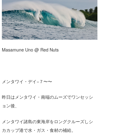
湘南
お知らせ
今月のプレゼント
千葉北
その他
伊豆
ルール＆How to
千葉南
VOTE!
Masamune Uno @ Red Nuts
大阪
サーファーズ
四国
メンタワイ・デイ−７〜〜
沖縄
ライター/寄稿メディア
昨日はメンタワイ・南端のムーズでワンセッシ
Core Surf Japan
ョン後、
メディア
Naoya Kimoto
メンタワイ諸島の東海岸をロングクルーズしシ
波伝説アンバサダー/プロライダー
mitsuteru Kamio
SURFMEDIA
カカップ港で水・ガス・食材の補給。
波伝説スタッフ