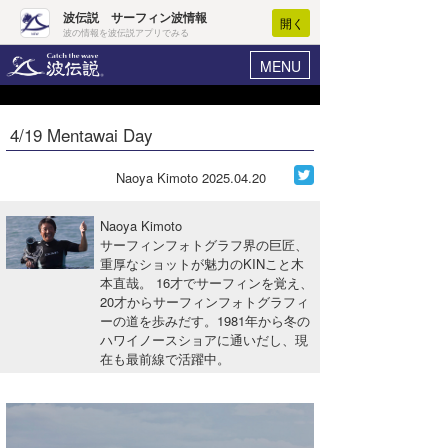
波伝説 サーフィン波情報
開く
波の情報を波伝説アプリでみる
MENU
ニュース
ヘルプ
マイホーム
4/19 Mentawai Day
Core Surf Japan
ログイン
コンテスト
Naoya Kimoto
2025.04.20
新規会員登録
ファッション/グッズ
Naoya Kimoto
波情報･概況
サーフィンフォトグラフ界の巨匠、
アート＆エンタメ
重厚なショットが魅力のKINこと木
波予想ツール
WAVE HUNTER
本直哉。 16才でサーフィンを覚え、
コラム
20才からサーフィンフォトグラフィ
気象情報
ーの道を歩みだす。1981年から冬の
ハワイノースショアに通いだし、現
トラベル
ニュース
在も最前線で活躍中。
ショップ情報
サーフィンエリアガイド
ショップ情報
ウラナミ
会員メニュー