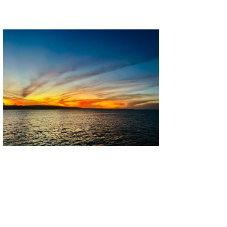
Mr.K
chappy
Romisea