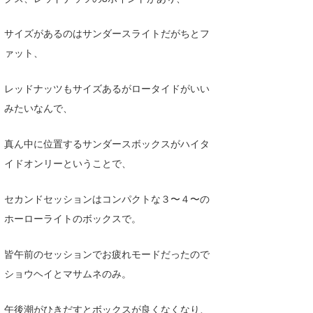
MIN
mitz
サイズがあるのはサンダースライトだがちとフ
ァット、
OYZ
レッドナッツもサイズあるがロータイドがいい
S.K
みたいなんで、
Soulman
真ん中に位置するサンダースボックスがハイタ
VAGY
イドオンリーということで、
waka☆=
セカンドセッションはコンパクトな３〜４〜の
YUKI☆
ホーローライトのボックスで。
たっちー
皆午前のセッションでお疲れモードだったので
ハンマー
ショウヘイとマサムネのみ。
まっきー
午後潮がひきだすとボックスが良くなくなり、