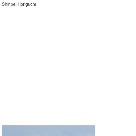
Shinpei Horiguchi