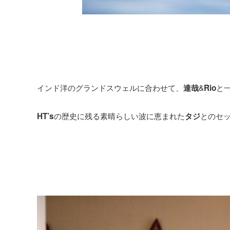
インド洋のグランドスウェルに合わせて、
&
と
達哉
Rio
の歴史に残る素晴らしい波に恵まれた
とのセ
HT’s
タジ