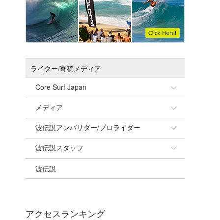
ライター/寄稿メディア
Core Surf Japan
メディア
Naoya Kimoto
波伝説アンバサダー/プロライダー
mitsuteru Kamio
SURFMEDIA
波伝説スタッフ
Yasunari Inoue
Colors MAGAZINE
福島寿実子
波伝説
Yoshiyuki Obata
WAVAL
中浦“JET”章
☆加藤
arukasvision
嵯峨明日香
+☆maki☆+
DELTA FORCE SURF
進士剛光
Aichan
アクセスランキング