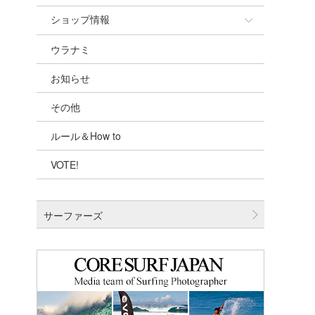
ショップ情報
ウラナミ
ショップ情報
お知らせ
湘南
その他
千葉北
ルール＆How to
伊豆
VOTE!
千葉南
大阪
サーファーズ
四国
沖縄