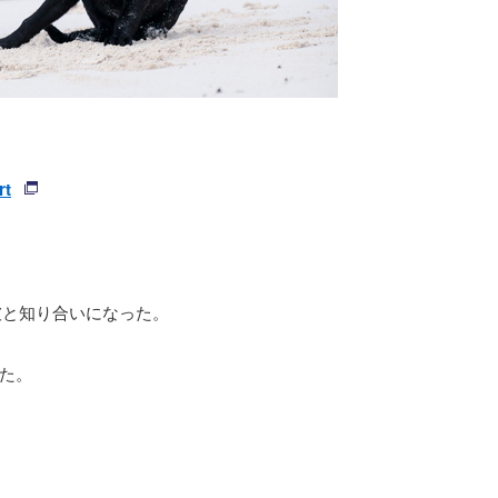
rt
彼と知り合いになった。
た。