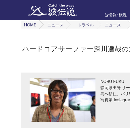
波情報･概況
HOME
ニュース
トラベル
ニュース
ハードコアサーファー深川達哉の旅 MENT
NOBU FUKU
静岡県出身 サ
島へ移住、バリ
写真家 Instagra