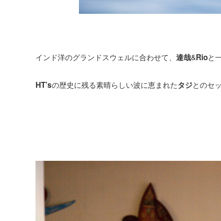
インド洋のグランドスウェルに合わせて、
&
と
達哉
Rio
の歴史に残る素晴らしい波に恵まれた
とのセ
HT’s
タジ