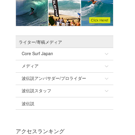
ライター/寄稿メディア
Core Surf Japan
メディア
Naoya Kimoto
波伝説アンバサダー/プロライダー
mitsuteru Kamio
SURFMEDIA
波伝説スタッフ
Yasunari Inoue
Colors MAGAZINE
福島寿実子
波伝説
Yoshiyuki Obata
WAVAL
中浦“JET”章
☆加藤
arukasvision
嵯峨明日香
+☆maki☆+
DELTA FORCE SURF
進士剛光
Aichan
アクセスランキング