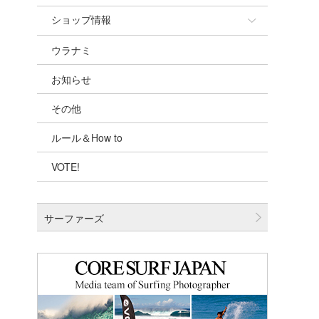
ショップ情報
ウラナミ
ショップ情報
お知らせ
湘南
その他
千葉北
ルール＆How to
伊豆
VOTE!
千葉南
大阪
サーファーズ
四国
沖縄