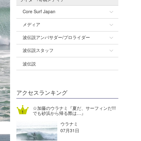
Core Surf Japan
メディア
Naoya Kimoto
波伝説アンバサダー/プロライダー
mitsuteru Kamio
SURFMEDIA
波伝説スタッフ
Yasunari Inoue
Colors MAGAZINE
福島寿実子
波伝説
Yoshiyuki Obata
WAVAL
中浦“JET”章
☆加藤
arukasvision
嵯峨明日香
+☆maki☆+
DELTA FORCE SURF
進士剛光
Aichan
アクセスランキング
CBA Films
田原啓江
chan-U
☆加藤のウラナミ『夏だ、サーフィンだ!!!
でも砂浜から帰る際は…』
熊谷素子
植村未来
ECE
ウラナミ
NOBUFUKU
G◎Da
07月31日