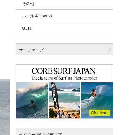
その他
千葉北
ルール＆How to
伊豆
VOTE!
千葉南
大阪
サーファーズ
四国
沖縄
ライター/寄稿メディア