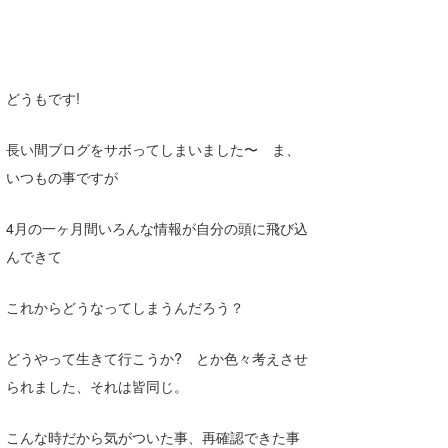
Core Surf Japan
メディア
Naoya Kimoto
どうもです!
波伝説アンバサダー/プロライダー
mitsuteru Kamio
SURFMEDIA
波伝説スタッフ
Yasunari Inoue
Colors MAGAZINE
福島寿実子
長い間ブログをサボってしまいました〜 ま、
いつもの事ですが
Yoshiyuki Obata
WAVAL
中浦“JET”章
☆加藤
波伝説
arukasvision
嵯峨明日香
+☆maki☆+
4月の一ヶ月間いろんな情報が自分の頭に飛び込
んできて
DELTA FORCE SURF
進士剛光
Aichan
これからどうなってしまうんだろう？
CBA Films
田原啓江
chan-U
熊谷素子
植村未来
ECE
どうやって生きて行こうか? とか色々考えさせ
られました、それは皆同じ。
NOBUFUKU
G◎Da
大野”MAR”修聖
H
こんな時だから気がついた事、再確認できた事