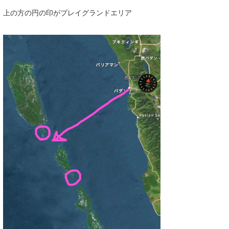
上の方の円の印がプレイグランドエリア
wanda
予報士 hiro.
banpaku
Mr.K
chappy
Romisea