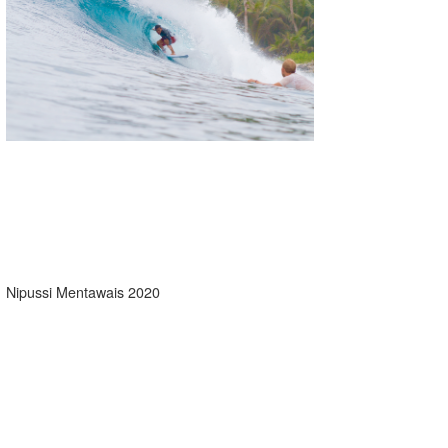
湘南
お知らせ
今月のプレゼント
千葉北
その他
伊豆
ルール＆How to
千葉南
VOTE!
大阪
サーファーズ
四国
沖縄
Nipussi Mentawais 2020
ライター/寄稿メディア