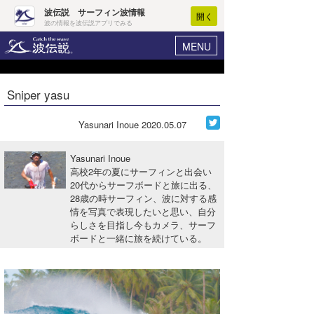
波伝説 サーフィン波情報
開く
波の情報を波伝説アプリでみる
MENU
ニュース
ヘルプ
マイホーム
Sniper yasu
Core Surf Japan
ログイン
コンテスト
Yasunari Inoue
2020.05.07
新規会員登録
ファッション/グッズ
Yasunari Inoue
波情報･概況
高校2年の夏にサーフィンと出会い
アート＆エンタメ
20代からサーフボードと旅に出る、
波予想ツール
WAVE HUNTER
28歳の時サーフィン、波に対する感
コラム
情を写真で表現したいと思い、自分
気象情報
らしさを目指し今もカメラ、サーフ
ボードと一緒に旅を続けている。
トラベル
ニュース
ショップ情報
サーフィンエリアガイド
ショップ情報
ウラナミ
会員メニュー