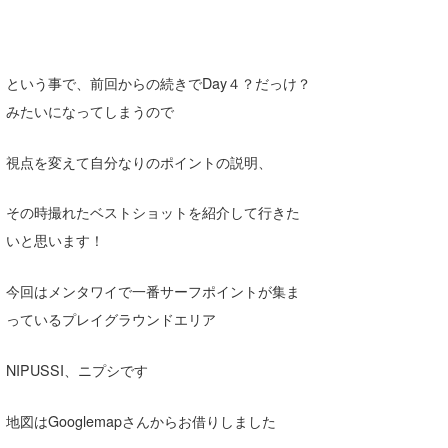
たっちー
ハンマー
という事で、前回からの続きでDay４？だっけ？
まっきー
みたいになってしまうので
三輪予報士
視点を変えて自分なりのポイントの説明、
小川予報士
その時撮れたベストショットを紹介して行きた
上田純子
いと思います！
上條将美
今回はメンタワイで一番サーフポイントが集ま
唐澤予報士
っているプレイグラウンドエリア
SancheZ
NIPUSSI、ニプシです
ゴン
地図はGooglemapさんからお借りしました
米山予報士