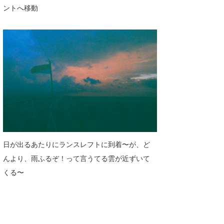
Mr.K
ントへ移動
chappy
Romisea
日が出るあたりにランスレフトに到着〜が、ど
んより、雨ふるぞ！って言うてる雲が近ずいて
くる〜