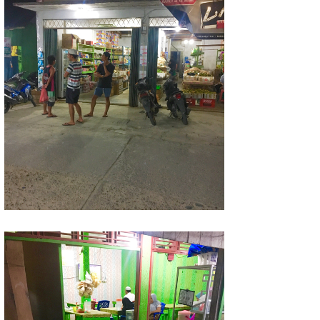
MIN
mitz
OYZ
S.K
Soulman
VAGY
waka☆=
YUKI☆
たっちー
ハンマー
まっきー