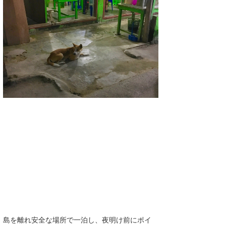
三輪予報士
小川予報士
上田純子
上條将美
唐澤予報士
SancheZ
ゴン
米山予報士
wanda
予報士 hiro.
banpaku
島を離れ安全な場所で一泊し、夜明け前にポイ