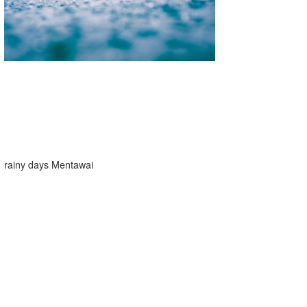
湘南
お知らせ
今月のプレゼント
千葉北
その他
伊豆
ルール＆How to
千葉南
VOTE!
大阪
サーファーズ
四国
rainy days Mentawai
沖縄
ライター/寄稿メディア
Core Surf Japan
メディア
Naoya Kimoto
波伝説アンバサダー/プロライダー
mitsuteru Kamio
SURFMEDIA
波伝説スタッフ