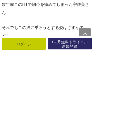
数年前このHTで靭帯を痛めてしまった宇佐美さ
ん
それでもこの波に乗ろうとする姿はさすがで
す！
1ヶ月無料トライアル
ログイン
新規登録