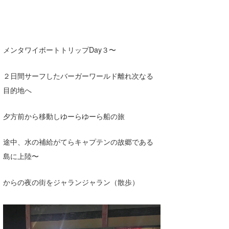
Yasunari Inoue
Colors MAGAZINE
福島寿実子
Yoshiyuki Obata
WAVAL
中浦“JET”章
☆加藤
波伝説
arukasvision
嵯峨明日香
+☆maki☆+
メンタワイボートトリップDay３〜
DELTA FORCE SURF
進士剛光
Aichan
２日間サーフしたバーガーワールド離れ次なる
CBA Films
田原啓江
chan-U
目的地へ
熊谷素子
植村未来
ECE
夕方前から移動しゆーらゆーら船の旅
NOBUFUKU
G◎Da
途中、水の補給がてらキャプテンの故郷である
大野”MAR”修聖
H
島に上陸〜
喜納海人
KID
からの夜の街をジャランジャラン（散歩）
KOBU
KY