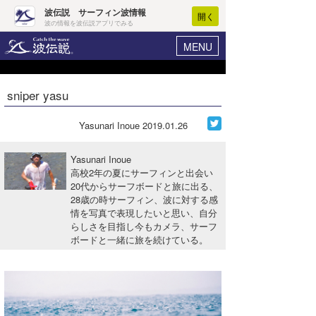
波伝説 サーフィン波情報
開く
波の情報を波伝説アプリでみる
MENU
ニュース
ヘルプ
マイホーム
sniper yasu
Core Surf Japan
ログイン
コンテスト
Yasunari Inoue
2019.01.26
新規会員登録
ファッション/グッズ
Yasunari Inoue
波情報･概況
高校2年の夏にサーフィンと出会い
アート＆エンタメ
20代からサーフボードと旅に出る、
波予想ツール
WAVE HUNTER
28歳の時サーフィン、波に対する感
コラム
情を写真で表現したいと思い、自分
気象情報
らしさを目指し今もカメラ、サーフ
ボードと一緒に旅を続けている。
トラベル
ニュース
ショップ情報
サーフィンエリアガイド
ショップ情報
ウラナミ
会員メニュー