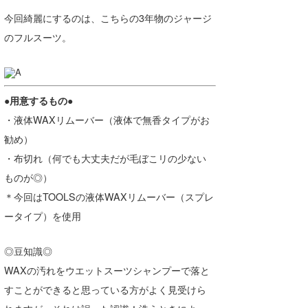
喜納海人
KID
今回綺麗にするのは、こちらの3年物のジャージ
のフルスーツ。
KOBU
KY
●用意するもの●
MIN
・液体WAXリムーバー（液体で無香タイプがお
mitz
勧め）
・布切れ（何でも大丈夫だが毛ぼこリの少ない
OYZ
ものが◎）
S.K
＊今回はTOOLSの液体WAXリムーバー（スプレ
Soulman
ータイプ）を使用
VAGY
◎豆知識◎
WAXの汚れをウエットスーツシャンプーで落と
waka☆=
すことができると思っている方がよく見受けら
YUKI☆