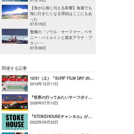
【海が心身に与える影響】毎週でも
海に行きたくなる理由はここにもあ
った
07月15日
隻腕の「ソウル・サーファー」ベサ
ニー・ハミルトンと親友アラナ・ブ
ラン･･･
07月06日
関連する記事
12/21（土）「SURF FILM DAY 2019 」のファイナルイベントが一宮エリアスガーデンにて開催！【AD】
2019年12月11日
『世界の行ってみたいサーフポイント』Vol.5【バハ カリフォルニア・エンセナダ/メキシコ】
2026年07月13日
『STOKEHOUSEチャンネル』がスタート！～市東道場コラボ連載企画第1弾～
2022年09月22日