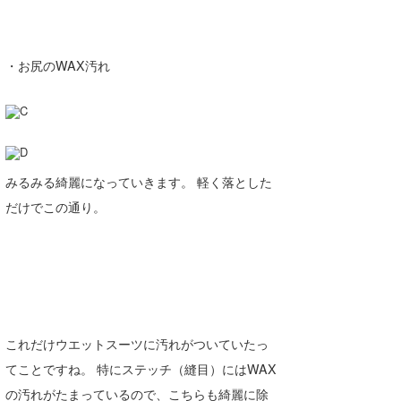
wanda
予報士 hiro.
・お尻のWAX汚れ
banpaku
Mr.K
chappy
みるみる綺麗になっていきます。 軽く落とした
だけでこの通り。
Romisea
これだけウエットスーツに汚れがついていたっ
てことですね。 特にステッチ（縫目）にはWAX
の汚れがたまっているので、こちらも綺麗に除