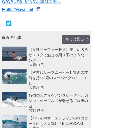
WAVALの新着/人気記事はコチラ
▶http://waval.net
最近の記事
もっと見る
【女性サーファー必見】美しい名所
サユリタで魅せる踊り子のようなロ
ング･･･
07月31日
【次世代サーフムービー】驚きの才
能を持つ8歳のスーパーグロム、コ
ビ・･･･
07月30日
19歳の天才イケメンスケーター、カ
レン・ケープルズが魅せるプロ級の
波･･･
07月17日
【ハワイやオーストラリアのロコガ
ールにも大人気】「BILLABONG･･･
07月16日