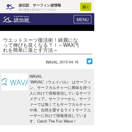
波伝説 サーフィン波情報
開く
波の情報を波伝説アプリでみる
MENU
ニュース
ヘルプ
マイホーム
ウエットスーツ復活術！綺麗にな
Core Surf Japan
って伸びも良くなる？！～WAX汚
ログイン
れを簡単に落とす方法～
コンテスト
新規会員登録
2015.04.16
WAVAL
ファッション/グッズ
波情報･概況
アート＆エンタメ
WAVAL
波予想ツール
WAVE HUNTER
“WAVAL”（ウェイバル） はサーフィ
ン、サーフカルチャーに興味を持つ
コラム
気象情報
人に向けて情報発信しているサーフ
メディア。サーファーから、サーフ
トラベル
ニュース
ァーでは無くてもサーフカルチャー
や海、自然を愛するライトサーフユ
ショップ情報
サーフィンエリアガイド
ーザーに向けて情報発信していま
す。Catch The Fun Wave！
ショップ情報
ウラナミ
会員メニュー