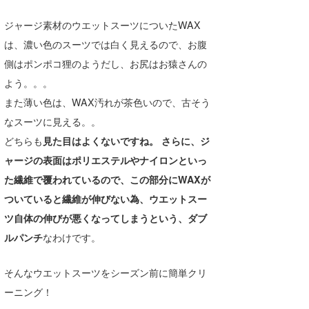
Core Surf Japan
ジャージ素材のウエットスーツについたWAX
メディア
Naoya Kimoto
は、濃い色のスーツでは白く見えるので、お腹
側はポンポコ狸のようだし、お尻はお猿さんの
波伝説アンバサダー/プロライダー
mitsuteru Kamio
SURFMEDIA
よう。。。
波伝説スタッフ
Yasunari Inoue
Colors MAGAZINE
福島寿実子
また薄い色は、WAX汚れが茶色いので、古そう
なスーツに見える。。
Yoshiyuki Obata
WAVAL
中浦“JET”章
☆加藤
波伝説
どちらも
見た目はよくないですね。 さらに、ジ
arukasvision
嵯峨明日香
+☆maki☆+
ャージの表面はポリエステルやナイロンといっ
た繊維で覆われているので、この部分にWAXが
DELTA FORCE SURF
進士剛光
Aichan
ついていると繊維が伸びない為、ウエットスー
CBA Films
田原啓江
chan-U
ツ自体の伸びが悪くなってしまうという、ダブ
ルパンチ
なわけです。
熊谷素子
植村未来
ECE
NOBUFUKU
G◎Da
そんなウエットスーツをシーズン前に簡単クリ
ーニング！
大野”MAR”修聖
H