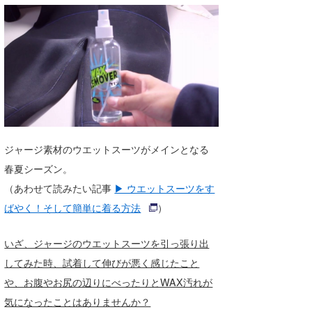
湘南
お知らせ
今月のプレゼント
千葉北
その他
伊豆
ルール＆How to
千葉南
VOTE!
大阪
サーファーズ
ジャージ素材のウエットスーツがメインとなる
四国
春夏シーズン。
沖縄
（あわせて読みたい記事
▶ ウエットスーツをす
ばやく！そして簡単に着る方法
）
いざ、ジャージのウエットスーツを引っ張り出
してみた時、試着して伸びが悪く感じたこと
や、お腹やお尻の辺りにべったりとWAX汚れが
気になったことはありませんか？
ライター/寄稿メディア