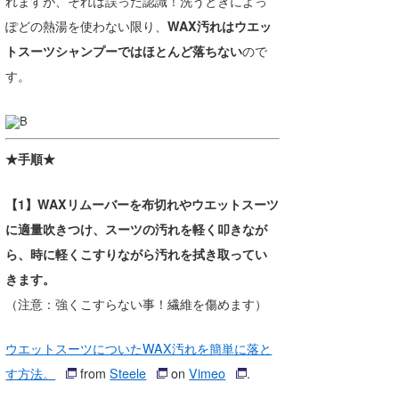
れますが、それは誤った認識！洗うときによっ
たっちー
ぽどの熱湯を使わない限り、
WAX汚れはウエッ
トスーツシャンプーではほとんど落ちない
ので
ハンマー
す。
まっきー
三輪予報士
★手順★
小川予報士
【1】WAXリムーバーを布切れやウエットスーツ
上田純子
に適量吹きつけ、スーツの汚れを軽く叩きなが
上條将美
ら、時に軽くこすりながら汚れを拭き取ってい
きます。
唐澤予報士
（注意：強くこすらない事！繊維を傷めます）
SancheZ
ウエットスーツについたWAX汚れを簡単に落と
ゴン
す方法。
from
Steele
on
Vimeo
.
米山予報士