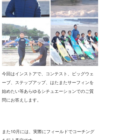
Core Surf Japan
メディア
Naoya Kimoto
波伝説アンバサダー/プロライダー
mitsuteru Kamio
SURFMEDIA
波伝説スタッフ
Yasunari Inoue
Colors MAGAZINE
福島寿実子
Yoshiyuki Obata
WAVAL
中浦“JET”章
☆加藤
波伝説
arukasvision
嵯峨明日香
+☆maki☆+
今回はインストアで、コンテスト、ビッグウェ
ーブ、ステップアップ、はたまたサーフィンを
DELTA FORCE SURF
進士剛光
Aichan
始めたい等あらゆるシチュエーションでのご質
CBA Films
田原啓江
chan-U
問にお答えします。
熊谷素子
植村未来
ECE
NOBUFUKU
G◎Da
また10月には、実際にフィールドでコーチング
大野”MAR”修聖
H