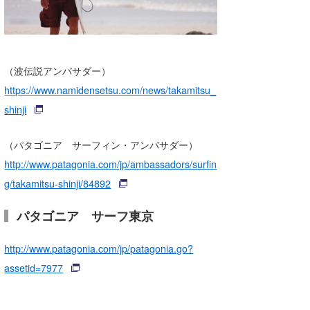
たっちー
ハンマー
（波伝説アンバサダー）
まっきー
https://www.namidensetsu.com/news/takamitsu_
三輪予報士
shinji
小川予報士
（パタゴニア サーフィン・アンバサダー）
上田純子
http://www.patagonia.com/jp/ambassadors/surfin
g/takamitsu-shinji/84892
上條将美
パタゴニア サーフ東京
唐澤予報士
SancheZ
http://www.patagonia.com/jp/patagonia.go?
assetid=7977
ゴン
米山予報士