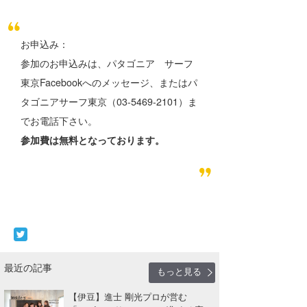
wanda
お申込み：
予報士 hiro.
参加のお申込みは、パタゴニア サーフ
banpaku
東京Facebookへのメッセージ、またはパ
タゴニアサーフ東京（03-5469-2101）ま
Mr.K
でお電話下さい。
chappy
参加費は無料となっております。
Romisea
最近の記事
もっと見る
【伊豆】進士 剛光プロが営む