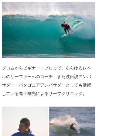
湘南
お知らせ
今月のプレゼント
千葉北
その他
伊豆
ルール＆How to
千葉南
VOTE!
大阪
サーファーズ
四国
グロムからビギナー・プロまで、あらゆるレベ
ルのサーファーへのコーチ、また波伝説アンバ
沖縄
サダー・パタゴニアアンバサダーとしても活躍
している進士剛光によるサーフクリニック。
ライター/寄稿メディア