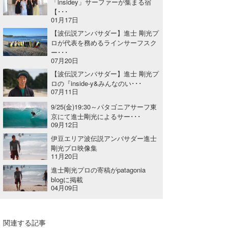
「insidey」サーファーが集まる宿
【･･･
01月17日
【波伝説アンバサダー】進士 剛光プ
ロが代表を務めるラインサーフスク
ー･･･
07月20日
【波伝説アンバサダー】進士 剛光プ
ロの『inside-y&みんなのい･･･
07月11日
9/25(金)19:30～パタゴニアサーフ東
京にて進士剛光によるサー･･･
09月12日
伊豆エリア波伝説アンバサダー進士
剛光プロ映像集
11月20日
進士剛光プロの寄稿がpatagonia
blogに掲載
04月09日
関連する記事