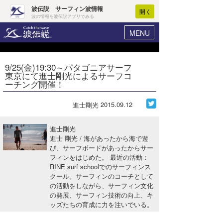
波伝説 サーフィン波情報
開く
波の情報を波伝説アプリでみる
MENU
ニュース
ヘルプ
マイホーム
9/25(金)19:30～パタゴニアサーフ
Core Surf Japan
東京にて進士剛光によるサーフコ
ログイン
ーチング開催！
コンテスト
新規会員登録
2015.09.12
進士剛光
ファッション/グッズ
波情報･概況
アート＆エンタメ
進士剛光
波予想ツール
WAVE HUNTER
進士 剛光 / 海があったから海で遊
び、サーフボードがあったからサー
コラム
気象情報
フィンをはじめた。 最近の活動：
RINE surf schoolでのサーフィンス
トラベル
ニュース
クール。サーフィンのコーチとして
の活動をしながら、サーフィン文化
ショップ情報
サーフィンエリアガイド
の発展、サーフィン技術の向上、キ
ッズたちの育成に力を注いでいる。
ショップ情報
ウラナミ
会員メニュー