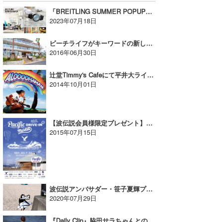
「BREITLING SUMMER POPUP」が開催！【AD】
2023年07月18日
ビーチライフがキーワードの新しい商業施設、材木座テラスがOPEN!
2016年06月30日
辻堂Timmy's Cafeにて平井大ライブ10/4（土）開催！
2014年10月01日
【波伝説会員様限定プレゼント】DANG SHADESも出店!!7/18(土)「Pacific DRIVE-IN Market」を開催!!
2015年07月15日
波伝説アンバサダー・笹子夏輝プロがLOST “ROCKET REDUX”をテストライド！
2020年07月29日
『Daily Clip』脇田サラちゃんとのセッション