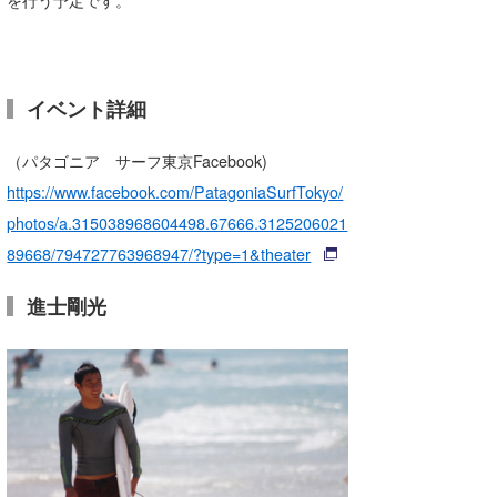
を行う予定です。
喜納海人
KID
KOBU
イベント詳細
KY
（パタゴニア サーフ東京Facebook)
MIN
https://www.facebook.com/PatagoniaSurfTokyo/
mitz
photos/a.315038968604498.67666.3125206021
89668/794727763968947/?type=1&theater
OYZ
S.K
進士剛光
Soulman
VAGY
waka☆=
YUKI☆