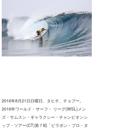
湘南
お知らせ
今月のプレゼント
千葉北
その他
伊豆
ルール＆How to
千葉南
VOTE!
大阪
サーファーズ
四国
沖縄
2016年8月21日日曜日、タヒチ、チョプー。
2016年ワールド・サーフ・ リーグ(WSL)メン
ズ・サムスン・ギャラクシー・チャンピオンシ
ップ・ツアー(CT)第７戦「ビラボン・プロ・タ
ライター/寄稿メディア