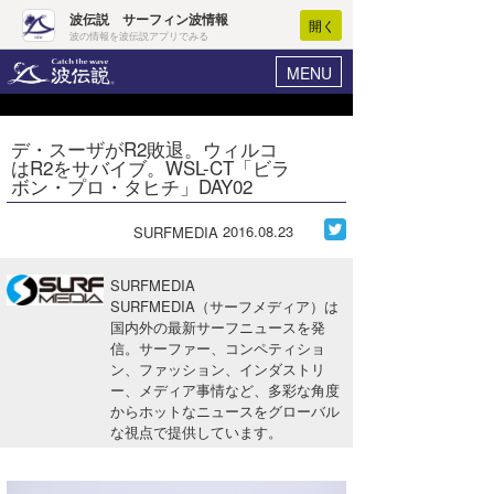
波伝説 サーフィン波情報
開く
波の情報を波伝説アプリでみる
MENU
ニュース
ヘルプ
マイホーム
デ・スーザがR2敗退。ウィルコ
Core Surf Japan
はR2をサバイブ。WSL-CT「ビラ
ログイン
ボン・プロ・タヒチ」DAY02
コンテスト
新規会員登録
2016.08.23
SURFMEDIA
ファッション/グッズ
波情報･概況
アート＆エンタメ
SURFMEDIA
波予想ツール
WAVE HUNTER
SURFMEDIA（サーフメディア）は
国内外の最新サーフニュースを発
コラム
気象情報
信。サーファー、コンペティショ
ン、ファッション、インダストリ
トラベル
ニュース
ー、メディア事情など、多彩な角度
からホットなニュースをグローバル
ショップ情報
サーフィンエリアガイド
な視点で提供しています。
ショップ情報
ウラナミ
会員メニュー