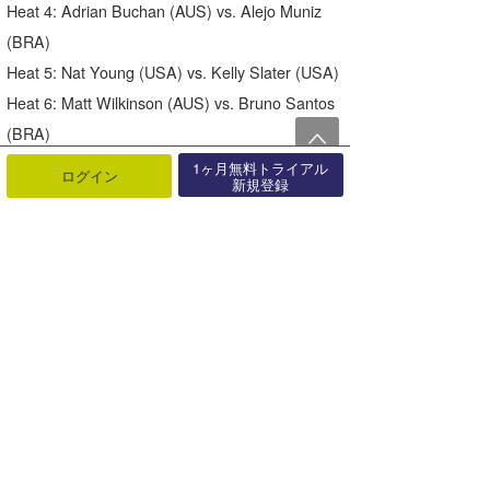
Heat 4: Adrian Buchan (AUS) vs. Alejo Muniz
(BRA)
Heat 5: Nat Young (USA) vs. Kelly Slater (USA)
Heat 6: Matt Wilkinson (AUS) vs. Bruno Santos
(BRA)
Heat 7: John John Florence (HAW) vs. Alex
1ヶ月無料トライアル
ログイン
新規登録
Ribeiro (BRA)
Heat 8: Josh Kerr (AUS) vs. Dusty Payne
(HAW)
Heat 9: Sebastian Zietz (HAW) vs. Jadson
Andre (BRA)
Heat 10: Julian Wilson (AUS) vs. Jeremy Flores
(FRA)
Heat 11: Joel Parkinson (AUS) vs. Kanoa
Igarashi (USA)
Heat 12: Gabriel Medina (BRA) vs. Kai Otton