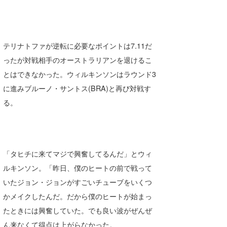
喜納海人
KID
KOBU
テリナトファが逆転に必要なポイントは7.11だ
KY
ったが対戦相手のオーストラリアンを退けるこ
とはできなかった。ウィルキンソンはラウンド3
MIN
に進みブルーノ・サントス(BRA)と再び対戦す
mitz
る。
OYZ
S.K
「タヒチに来てマジで興奮してるんだ」とウィ
Soulman
ルキンソン。「昨日、僕のヒートの前で戦って
VAGY
いたジョン・ジョンがすごいチューブをいくつ
かメイクしたんだ。だから僕のヒートが始まっ
waka☆=
たときには興奮していた。でも良い波がぜんぜ
YUKI☆
ん来なくて得点は上がらなかった。