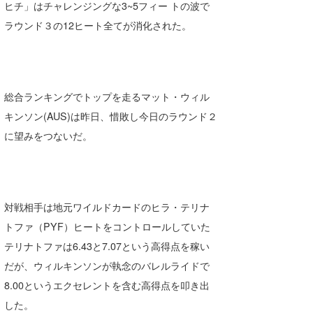
ヒチ」はチャレンジングな3~5フィー トの波で
Core Surf Japan
ラウンド３の12ヒート全てが消化された。
メディア
Naoya Kimoto
波伝説アンバサダー/プロライダー
mitsuteru Kamio
SURFMEDIA
総合ランキングでトップを走るマット・ウィル
波伝説スタッフ
Yasunari Inoue
Colors MAGAZINE
福島寿実子
キンソン(AUS)は昨日、惜敗し今日のラウンド２
Yoshiyuki Obata
WAVAL
中浦“JET”章
☆加藤
波伝説
に望みをつないだ。
arukasvision
嵯峨明日香
+☆maki☆+
DELTA FORCE SURF
進士剛光
Aichan
対戦相手は地元ワイルドカードのヒラ・テリナ
CBA Films
田原啓江
chan-U
トファ（PYF）ヒートをコントロールしていた
熊谷素子
植村未来
ECE
テリナトファは6.43と7.07という高得点を稼い
だが、ウィルキンソンが執念のバレルライドで
NOBUFUKU
G◎Da
8.00というエクセレントを含む高得点を叩き出
大野”MAR”修聖
H
した。