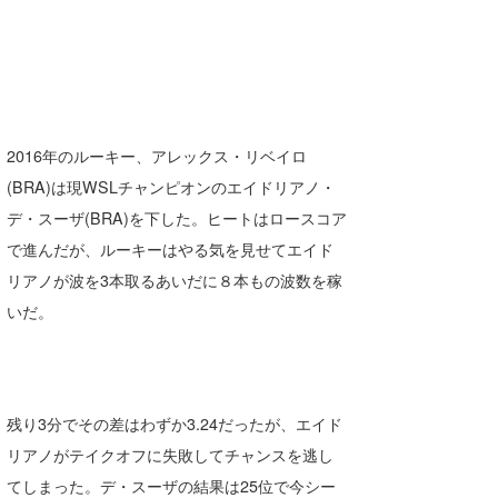
wanda
予報士 hiro.
banpaku
2016年のルーキー、アレックス・リベイロ
Mr.K
(BRA)は現WSLチャンピオンのエイドリアノ・
デ・スーザ(BRA)を下した。ヒートはロースコア
chappy
で進んだが、ルーキーはやる気を見せてエイド
Romisea
リアノが波を3本取るあいだに８本もの波数を稼
いだ。
残り3分でその差はわずか3.24だったが、エイド
リアノがテイクオフに失敗してチャンスを逃し
てしまった。デ・スーザの結果は25位で今シー