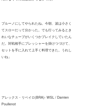
たっちー
ハンマー
ブルーノにしてやられたね。今朝、波は小さく
まっきー
てスローだって分かった。でも行ってみるとき
三輪予報士
れいなチューブがいくつかブレイクしていたん
だ。対戦相手にプレッシャーを掛けつづけて、
小川予報士
セットを手に入れて上手く料理できた。うれし
上田純子
いね」
上條将美
唐澤予報士
SancheZ
ゴン
アレックス・リベイロ(BRA)- WSL / Damien
Poullenot
米山予報士