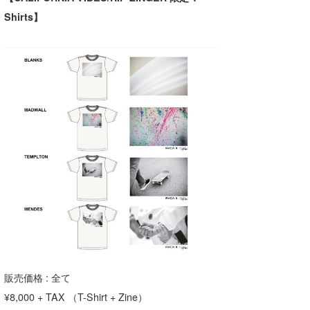
Shirts】
喜納海人
KID
KOBU
KY
MIN
mitz
OYZ
S.K
Soulman
VAGY
waka☆=
販売価格 : 全て
¥8,000 + TAX （T-Shirt + Zine）
YUKI☆