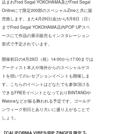
込まれFred Segal YOKOHAMA及びFred Segal
Core Surf Japan
Onlineにて限定200部のスペシャルZineと共に販
売致します。また4月29日(金)から5月8日（日）
メディア
Naoya Kimoto
までFred Segal YOKOHAMA店内POP UPスペ
波伝説アンバサダー/プロライダー
mitsuteru Kamio
SURFMEDIA
ースにて作品の展示販売もインスタレーション
波伝説スタッフ
Yasunari Inoue
Colors MAGAZINE
福島寿実子
形式で予定されています。
Yoshiyuki Obata
WAVAL
中浦“JET”章
☆加藤
波伝説
開催初日の4月29日（祝）14:00から17:00までは
アーティスト本人や海外からのスペシャルゲス
arukasvision
嵯峨明日香
+☆maki☆+
トを招いてのレセプションイベントも開催しま
DELTA FORCE SURF
進士剛光
Aichan
す。こちらのイベントはどなたでも参加頂ける
できるFREEイベントとなっておりBINTANGや
CBA Films
田原啓江
chan-U
Waioraなどが振る舞われる予定です。ゴールデ
熊谷素子
植村未来
ECE
ンウィーク初日とあり大いに盛り上がることで
NOBUFUKU
G◎Da
しょう。
大野”MAR”修聖
H
【CALIFORNIA VIBES/RIP ZINGER 限定 T-