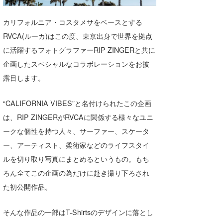
湘南
お知らせ
今月のプレゼント
カリフォルニア・コスタメサをベースとする
千葉北
その他
RVCA(ルーカ)はこの度、東京出身で世界を拠点
伊豆
ルール＆How to
に活躍するフォトグラファーRIP ZINGERと共に
企画したスペシャルなコラボレーションをお披
千葉南
VOTE!
露目します。
大阪
“CALIFORNIA VIBES”と名付けられたこの企画
サーファーズ
四国
は、RIP ZINGERがRVCAに関係する様々なユニ
沖縄
ークな個性を持つ人々、サーファー、スケータ
ー、アーティスト、柔術家などのライフスタイ
ルを切り取り写真にまとめるというもの。もち
ろん全てこの企画の為だけに赴き撮り下ろされ
た初公開作品。
そんな作品の一部はT-Shirtsのデザインに落とし
ライター/寄稿メディア