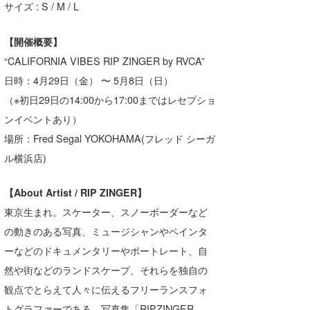
サイズ : S / M / L
たっちー
【開催概要】
ハンマー
“CALIFORNIA VIBES RIP ZINGER by RVCA”
まっきー
日時：4月29日（金） 〜 5月8日（日）
（※初日29日の14:00から17:00まではレセプショ
三輪予報士
ンイベントあり）
小川予報士
場所：Fred Segal YOKOHAMA(フレッド シーガ
ル横浜店)
上田純子
上條将美
【About Artist / RIP ZINGER】
東京生まれ。スケーター、スノーボーダーなど
唐澤予報士
の動きのある写真、ミュージシャンやペインタ
SancheZ
ーなどのドキュメンタリーやポートレート、自
然や街などのランドスケープ、それらを独自の
ゴン
観点でとらえて人々に伝えるフリーランスフォ
米山予報士
トグラファーである。写真集「RIPZINGER