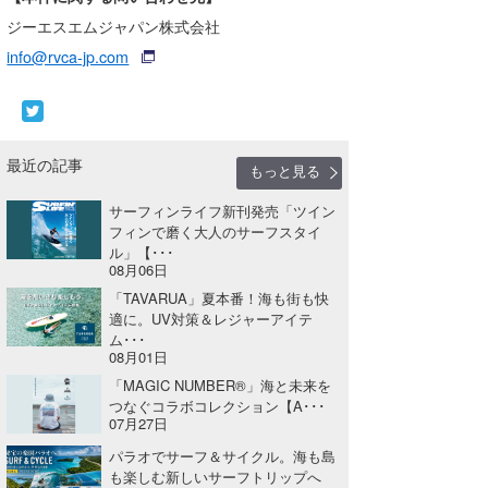
ジーエスエムジャパン株式会社
info@rvca-jp.com
最近の記事
もっと見る
サーフィンライフ新刊発売「ツイン
フィンで磨く大人のサーフスタイ
ル」【･･･
08月06日
「TAVARUA」夏本番！海も街も快
適に。UV対策＆レジャーアイテ
ム･･･
08月01日
「MAGIC NUMBER®」海と未来を
つなぐコラボコレクション【A･･･
07月27日
パラオでサーフ＆サイクル。海も島
も楽しむ新しいサーフトリップへ