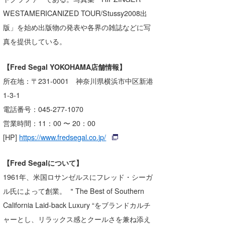
WESTAMERICANIZED TOUR/Stussy2008出
wanda
版」を始め出版物の発表や各界の雑誌などに写
予報士 hiro.
真を提供している。
banpaku
【Fred Segal YOKOHAMA店舗情報】
Mr.K
所在地：〒231-0001 神奈川県横浜市中区新港
1-3-1
chappy
電話番号：045-277-1070
Romisea
営業時間：11：00 〜 20：00
[HP]
https://www.fredsegal.co.jp/
【Fred Segalについて】
1961年、米国ロサンゼルスにフレッド・シーガ
ル氏によって創業。 ＂The Best of Southern
California Laid-back Luxury “をブランドカルチ
ャーとし、リラックス感とクールさを兼ね添え