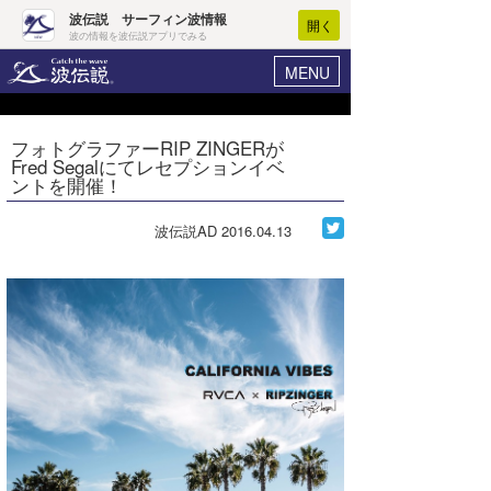
波伝説 サーフィン波情報
開く
波の情報を波伝説アプリでみる
MENU
ニュース
ヘルプ
マイホーム
フォトグラファーRIP ZINGERが
Core Surf Japan
Fred Segalにてレセプションイベ
ログイン
ントを開催！
コンテスト
新規会員登録
波伝説AD
2016.04.13
ファッション/グッズ
波情報･概況
アート＆エンタメ
波予想ツール
WAVE HUNTER
コラム
気象情報
トラベル
ニュース
ショップ情報
サーフィンエリアガイド
ショップ情報
ウラナミ
会員メニュー