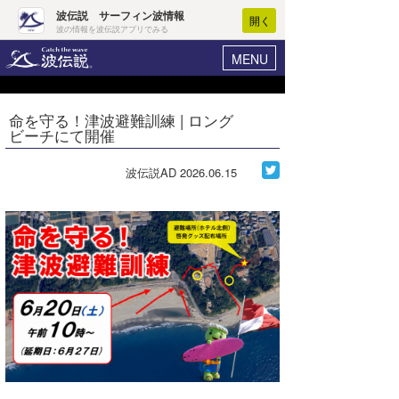
波伝説 サーフィン波情報
開く
波の情報を波伝説アプリでみる
MENU
ニュース
ヘルプ
マイホーム
命を守る！津波避難訓練 | ロング
Core Surf Japan
ビーチにて開催
ログイン
コンテスト
新規会員登録
波伝説AD
2026.06.15
ファッション/グッズ
波情報･概況
アート＆エンタメ
波予想ツール
WAVE HUNTER
コラム
気象情報
トラベル
ニュース
ショップ情報
サーフィンエリアガイド
ショップ情報
ウラナミ
会員メニュー