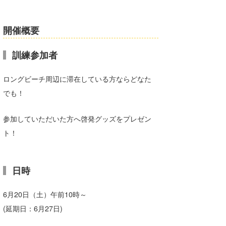
湘南
お知らせ
今月のプレゼント
千葉北
開催概要
その他
伊豆
ルール＆How to
訓練参加者
千葉南
VOTE!
ロングビーチ周辺に滞在している方ならどなた
大阪
でも！
サーファーズ
四国
参加していただいた方へ啓発グッズをプレゼン
沖縄
ト！
日時
6月20日（土）午前10時～
(延期日：6月27日)
ライター/寄稿メディア