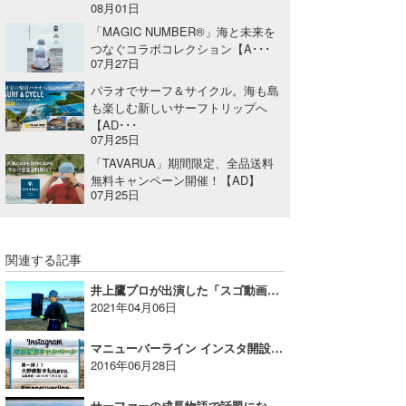
08月01日
wanda
「MAGIC NUMBER®」海と未来を
つなぐコラボコレクション【A･･･
07月27日
予報士 hiro.
パラオでサーフ＆サイクル。海も島
banpaku
も楽しむ新しいサーフトリップへ
【AD･･･
07月25日
Mr.K
「TAVARUA」期間限定、全品送料
chappy
無料キャンペーン開催！【AD】
07月25日
Romisea
関連する記事
井上鷹プロが出演した「スゴ動画超人GP」撮影の裏側が公開される
2021年04月06日
マニューバーライン インスタ開設記念キャンペーン！第1弾は波伝説プロライダー大野修聖プロ！
2016年06月28日
サーファーの成長物語で話題になった日向市PR動画のその後…!