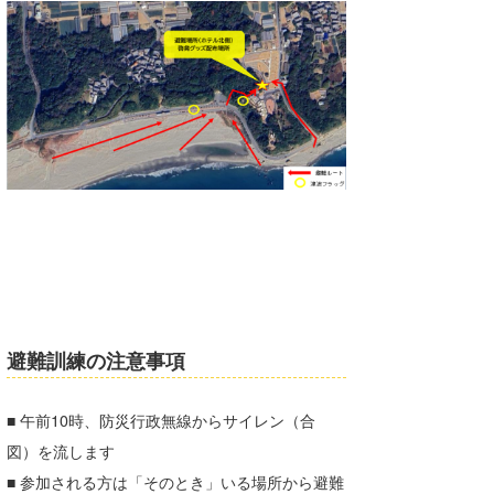
喜納海人
KID
KOBU
KY
MIN
mitz
OYZ
S.K
Soulman
避難訓練の注意事項
VAGY
■ 午前10時、防災行政無線からサイレン（合
waka☆=
図）を流します
YUKI☆
■ 参加される方は「そのとき」いる場所から避難