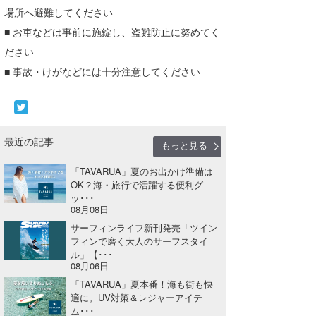
場所へ避難してください
たっちー
■ お車などは事前に施錠し、盗難防止に努めてく
ハンマー
ださい
■ 事故・けがなどには十分注意してください
まっきー
三輪予報士
小川予報士
最近の記事
もっと見る
上田純子
「TAVARUA」夏のお出かけ準備は
OK？海・旅行で活躍する便利グ
上條将美
ッ･･･
08月08日
唐澤予報士
サーフィンライフ新刊発売「ツイン
フィンで磨く大人のサーフスタイ
SancheZ
ル」【･･･
08月06日
ゴン
「TAVARUA」夏本番！海も街も快
適に。UV対策＆レジャーアイテ
米山予報士
ム･･･