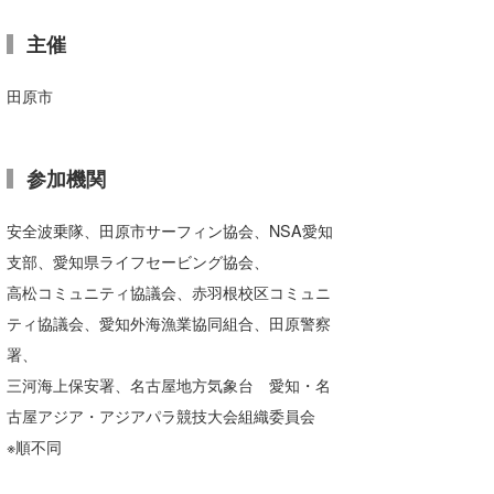
Core Surf Japan
主催
メディア
Naoya Kimoto
田原市
波伝説アンバサダー/プロライダー
mitsuteru Kamio
SURFMEDIA
波伝説スタッフ
Yasunari Inoue
Colors MAGAZINE
福島寿実子
参加機関
Yoshiyuki Obata
WAVAL
中浦“JET”章
☆加藤
波伝説
安全波乗隊、田原市サーフィン協会、NSA愛知
arukasvision
嵯峨明日香
+☆maki☆+
支部、愛知県ライフセービング協会、
高松コミュニティ協議会、赤羽根校区コミュニ
DELTA FORCE SURF
進士剛光
Aichan
ティ協議会、愛知外海漁業協同組合、田原警察
CBA Films
田原啓江
chan-U
署、
三河海上保安署、名古屋地方気象台 愛知・名
熊谷素子
植村未来
ECE
古屋アジア・アジアパラ競技大会組織委員会
NOBUFUKU
G◎Da
※順不同
大野”MAR”修聖
H