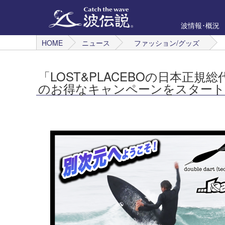
波情報･概況
HOME
ニュース
ファッション/グッズ
「LOST&PLACEBOの日本正
のお得なキャンペーンをスタート