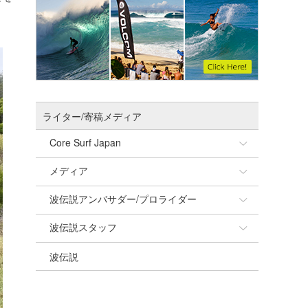
ライター/寄稿メディア
Core Surf Japan
メディア
Naoya Kimoto
波伝説アンバサダー/プロライダー
mitsuteru Kamio
SURFMEDIA
波伝説スタッフ
Yasunari Inoue
Colors MAGAZINE
福島寿実子
波伝説
Yoshiyuki Obata
WAVAL
中浦“JET”章
☆加藤
arukasvision
嵯峨明日香
+☆maki☆+