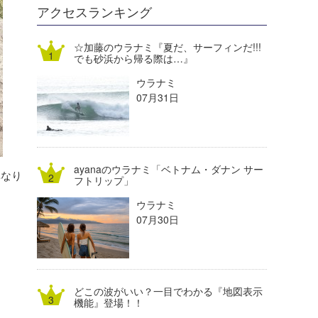
DELTA FORCE SURF
進士剛光
Aichan
アクセスランキング
CBA Films
田原啓江
chan-U
☆加藤のウラナミ『夏だ、サーフィンだ!!!
でも砂浜から帰る際は…』
熊谷素子
植村未来
ECE
ウラナミ
NOBUFUKU
G◎Da
07月31日
大野”MAR”修聖
H
喜納海人
KID
ayanaのウラナミ「ベトナム・ダナン サー
異なり
KOBU
フトリップ」
ウラナミ
KY
07月30日
MIN
mitz
どこの波がいい？一目でわかる『地図表示
OYZ
機能』登場！！