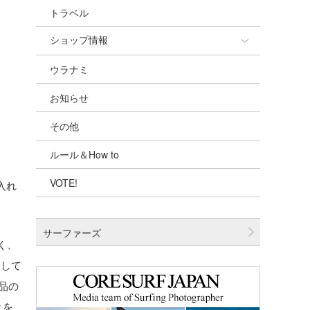
トラベル
ショップ情報
ウラナミ
ショップ情報
お知らせ
湘南
その他
千葉北
ルール＆How to
伊豆
VOTE!
千葉南
入れ
大阪
サーファーズ
四国
く、
入して
沖縄
品の
とを