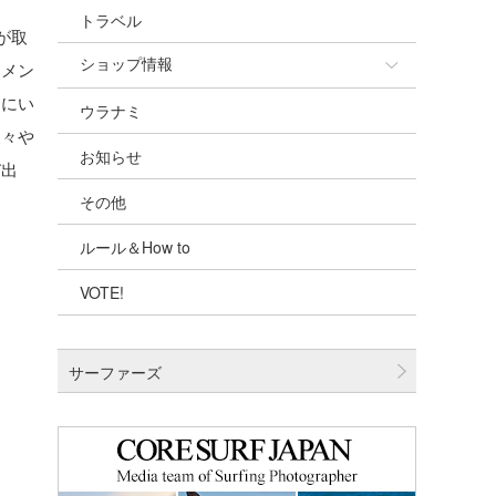
トラベル
が取
ショップ情報
ュメン
ちにい
ウラナミ
ショップ情報
人々や
お知らせ
湘南
び出
その他
千葉北
ルール＆How to
伊豆
VOTE!
千葉南
大阪
サーファーズ
四国
沖縄