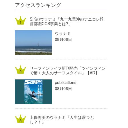
DELTA FORCE SURF
進士剛光
Aichan
アクセスランキング
CBA Films
田原啓江
chan-U
S.Kのウラナミ「九十九里沖のナニコレ!?
首都圏CCS事業とは?」
熊谷素子
植村未来
ECE
ウラナミ
NOBUFUKU
G◎Da
08月06日
大野”MAR”修聖
H
喜納海人
KID
サーフィンライフ新刊発売「ツインフィン
KOBU
で磨く大人のサーフスタイル」【AD】
publications
KY
08月06日
MIN
mitz
上條将美のウラナミ『人生は暇つぶ
OYZ
し？！』