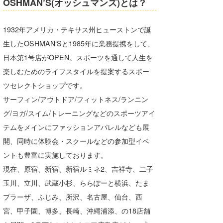
OSHMAN’S(オッシュマンズ)とは？
1932年アメリカ・テキサス州ヒューストンで誕
生したOSHMAN‘Sと1985年に業務提携をして、
日本第1号店がOPEN。スポーツを通して人生を
楽しむためのライフスタイルを提案するスポー
ツセレクトショップです。
サーフィン/アウトドア/フィットネス/ランニン
グ/ヨガ/スイム/トレーニングなどのスポーツアイ
テムをメインにファッションアパレルなども展
開、同時に体験会・スクールなどの参加型イベ
ントも豊富に実施しております。
現在、原宿、新宿、新宿ルミネ2、吉祥寺、二子
玉川、立川、武蔵小杉、ららぽーと横浜、たま
プラーザ、ふじみ、所沢、名古屋、仙台、西
宮、甲子園、博多、長崎、沖縄浦添、の18店舗