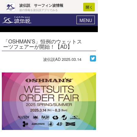
波伝説 サーフィン波情報
開く
波の情報を波伝説アプリでみる
MENU
ニュース
ヘルプ
マイホーム
「OSHMAN’S」恒例のウェットス
Core Surf Japan
ーツフェアーが開始！【AD】
ログイン
コンテスト
新規会員登録
波伝説AD
2025.03.14
ファッション/グッズ
波情報･概況
アート＆エンタメ
波予想ツール
WAVE HUNTER
コラム
気象情報
トラベル
ニュース
ショップ情報
サーフィンエリアガイド
ショップ情報
ウラナミ
会員メニュー