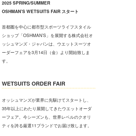
2025 SPRING/SUMMER
湘南
お知らせ
今月のプレゼント
OSHMAN’S WETSUITS FAIR スタート
千葉北
その他
首都圏を中心に都市型スポーツライフスタイル
伊豆
ルール＆How to
ショップ「OSHMAN’S」を展開する株式会社オ
千葉南
VOTE!
ッシュマンズ・ジャパンは、ウエットスーツオ
ーダーフェアを3月14日（金）より開始致しま
大阪
す。
サーファーズ
四国
沖縄
WETSUITS ORDER FAIR
オッシュマンズが業界に先駆けてスタートし、
35年以上にわたり展開してきたウエットオーダ
ーフェア。今シーズンも、世界レベルのクオリ
ティを誇る厳選11ブランドでお届け致します。
ライター/寄稿メディア