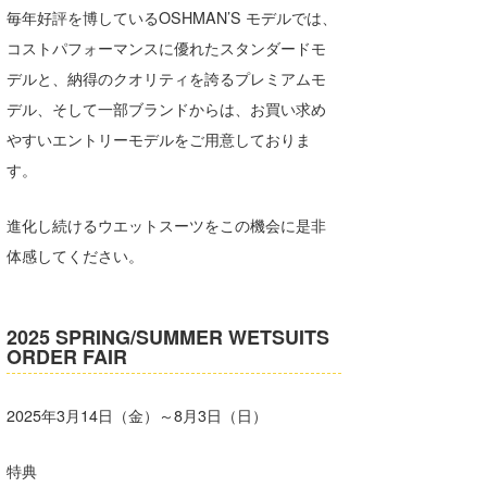
毎年好評を博しているOSHMAN’S モデルでは、
Core Surf Japan
コストパフォーマンスに優れたスタンダードモ
メディア
Naoya Kimoto
デルと、納得のクオリティを誇るプレミアムモ
デル、そして一部ブランドからは、お買い求め
波伝説アンバサダー/プロライダー
mitsuteru Kamio
SURFMEDIA
やすいエントリーモデルをご用意しておりま
波伝説スタッフ
Yasunari Inoue
Colors MAGAZINE
福島寿実子
す。
Yoshiyuki Obata
WAVAL
中浦“JET”章
☆加藤
波伝説
進化し続けるウエットスーツをこの機会に是非
arukasvision
嵯峨明日香
+☆maki☆+
体感してください。
DELTA FORCE SURF
進士剛光
Aichan
2025 SPRING/SUMMER WETSUITS
CBA Films
田原啓江
chan-U
ORDER FAIR
熊谷素子
植村未来
ECE
2025年3月14日（金）～8月3日（日）
NOBUFUKU
G◎Da
大野”MAR”修聖
H
特典