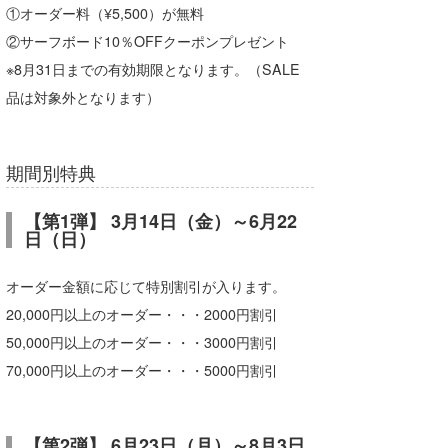
①オーダー料（¥5,500）が無料
喜納海人
KID
②サーフボード10％OFFクーポンプレゼント
KOBU
※8月31日までの有効期限となります。（SALE
品は対象外となります）
KY
MIN
期間別特典
mitz
【第1弾】 3月14日（金）～6月22
OYZ
日（日）
S.K
オーダー金額に応じて特別割引が入ります。
Soulman
20,000円以上のオーダー・・・2000円割引
50,000円以上のオーダー・・・3000円割引
VAGY
70,000円以上のオーダー・・・5000円割引
waka☆=
YUKI☆
【第2弾】 6月23日（月）～8月3日