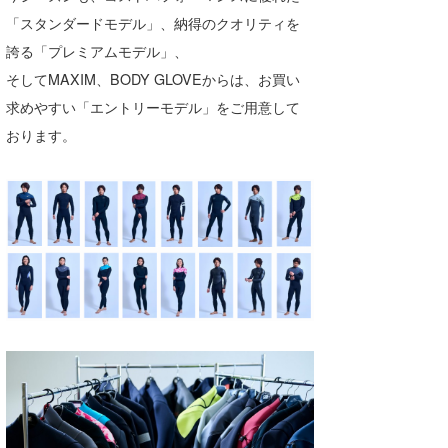
「スタンダードモデル」、納得のクオリティを
wanda
誇る「プレミアムモデル」、
予報士 hiro.
そしてMAXIM、BODY GLOVEからは、お買い
求めやすい「エントリーモデル」をご用意して
banpaku
おります。
Mr.K
chappy
Romisea