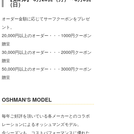
（日）
たっちー
オーダー金額に応じてサーフクーポンをプレゼ
ハンマー
ント。
まっきー
20,000円以上のオーダー・・・1000円クーポン
贈呈
三輪予報士
30,000円以上のオーダー・・・2000円クーポン
小川予報士
贈呈
50,000円以上のオーダー・・・3000円クーポン
上田純子
贈呈
上條将美
唐澤予報士
OSHMAN‘S MODEL
SancheZ
毎年ご好評を頂いている各メーカーとのコラボ
ゴン
レーションによるオッシュマンズモデル。
米山予報士
今シーズンも、コストパフォーマンスに優れた