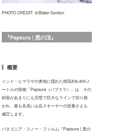
湘南
お知らせ
今月のプレゼント
PHOTO CREDIT: ＠Blake Gordon
千葉北
その他
伊豆
ルール＆How to
『Papsura | 悪の頂』
千葉南
VOTE!
大阪
サーファーズ
四国
概要
沖縄
インド・ヒマラヤの奥地に隠れた標高約6,400メ
ートルの怪物「Papsura（パプスラ）」は、その
斜面があまりにも完璧で巨大なラインで切り裂
かれ、最も名高い山岳スキーヤーの技量さえも
威圧します。
ライター/寄稿メディア
パタゴニア・スノー・フィルム『Papsura | 悪の