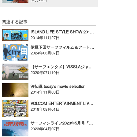
関連する記事
ISLAND LIFE STYLE SHOW 2014 12/13（土）14（日）の二日間、横浜大桟橋ホール
2014年11月27日
伊豆下田サーフフィルム＆アートショー2024開催【AD】
2024年06月07日
【サーフエンタメ】VISSLAジャパンチームの湘南出身の石井乃亜プロが小波をミッドレングスでフーリーサーフィン！
2020年07月10日
波伝説 today's movie selection
2014年11月03日
VOLCOM ENTERTAINMENT LIVE VOL.10 @大阪/東京を開催！【AD】
2018年08月01日
サーフィンライフ2023年5月号「カットバック」を大澤伸幸プロが指南！【AD】
2023年04月07日