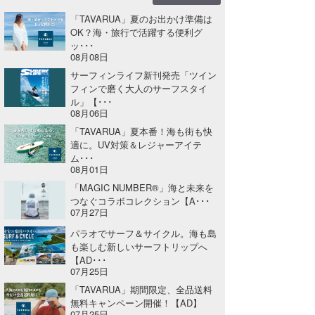
「TAVARUA」夏のお出かけ準備は
wanda
OK？海・旅行で活躍する便利グ
ッ･･･
予報士 hiro.
08月08日
サーフィンライフ新刊発売「ツイン
banpaku
フィンで磨く大人のサーフスタイ
ル」【･･･
Mr.K
08月06日
「TAVARUA」夏本番！海も街も快
chappy
適に。UV対策＆レジャーアイテ
ム･･･
Romisea
08月01日
「MAGIC NUMBER®」海と未来を
つなぐコラボコレクション【A･･･
07月27日
パラオでサーフ＆サイクル。海も島
も楽しむ新しいサーフトリップへ
【AD･･･
07月25日
「TAVARUA」期間限定、全品送料
無料キャンペーン開催！【AD】
07月25日