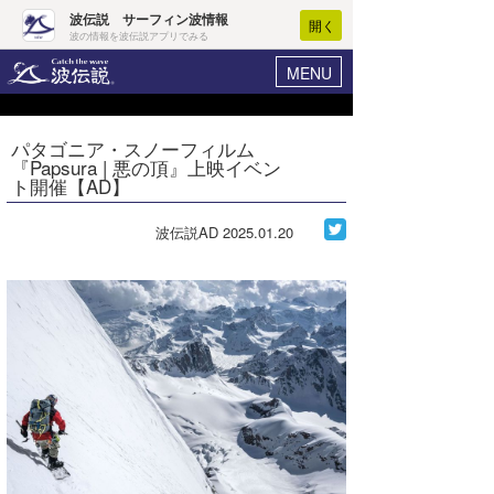
波伝説 サーフィン波情報
開く
波の情報を波伝説アプリでみる
MENU
ニュース
ヘルプ
マイホーム
パタゴニア・スノーフィルム
Core Surf Japan
『Papsura | 悪の頂』上映イベン
ログイン
ト開催【AD】
コンテスト
新規会員登録
波伝説AD
2025.01.20
ファッション/グッズ
波情報･概況
アート＆エンタメ
波予想ツール
WAVE HUNTER
コラム
気象情報
トラベル
ニュース
ショップ情報
サーフィンエリアガイド
ショップ情報
ウラナミ
会員メニュー