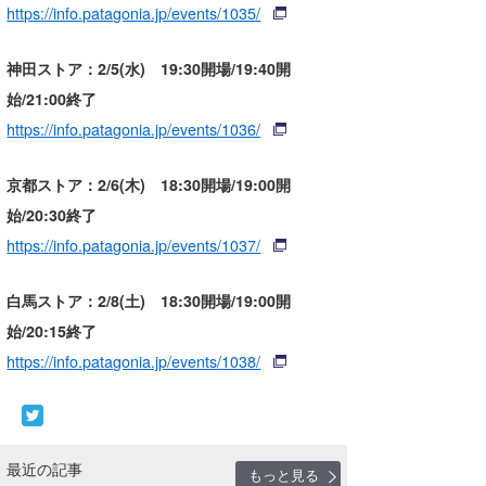
https://info.patagonia.jp/events/1035/
たっちー
神田ストア：2/5(水) 19:30開場/19:40開
ハンマー
始/21:00終了
まっきー
https://info.patagonia.jp/events/1036/
三輪予報士
京都ストア：2/6(木) 18:30開場/19:00開
小川予報士
始/20:30終了
https://info.patagonia.jp/events/1037/
上田純子
上條将美
白馬ストア：2/8(土) 18:30開場/19:00開
始/20:15終了
唐澤予報士
https://info.patagonia.jp/events/1038/
SancheZ
ゴン
最近の記事
もっと見る
米山予報士