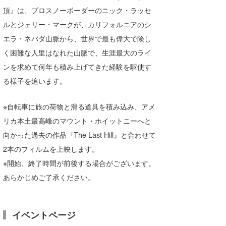
頂』は、プロスノーボーダーのニック・ラッセ
Core Surf Japan
ルとジェリー・マークが、カリフォルニアのシ
メディア
Naoya Kimoto
エラ・ネバダ山脈から、世界で最も偉大で険し
波伝説アンバサダー/プロライダー
く困難な人里はなれた山脈で、生涯最大のライ
mitsuteru Kamio
SURFMEDIA
ンを求めて何年も積み上げてきた経験を駆使す
波伝説スタッフ
Yasunari Inoue
Colors MAGAZINE
福島寿実子
る様子を追います。
Yoshiyuki Obata
WAVAL
中浦“JET”章
☆加藤
波伝説
※自転車に旅の荷物と滑る道具を積み込み、アメ
arukasvision
嵯峨明日香
+☆maki☆+
リカ本土最高峰のマウント・ホイットニーへと
向かった過去の作品『The Last Hill』と合わせて
DELTA FORCE SURF
進士剛光
Aichan
2本のフィルムを上映します。
CBA Films
田原啓江
chan-U
※開始、終了時間が前後する場合がございます。
熊谷素子
植村未来
ECE
あらかじめご了承ください。
NOBUFUKU
G◎Da
イベントページ
大野”MAR”修聖
H