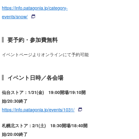
https://info.patagonia.jp/category-
喜納海人
KID
events/snow/
KOBU
KY
要予約・参加費無料
MIN
イベントページよりオンラインにて予約可能
mitz
OYZ
イベント日時／各会場
S.K
仙台ストア：1/31(金) 19:00開場/19:10開
Soulman
始/20:30終了
https://info.patagonia.jp/events/1031/
VAGY
waka☆=
札幌北ストア：2/1(土) 18:30開場/18:40開
始/20:00終了
YUKI☆