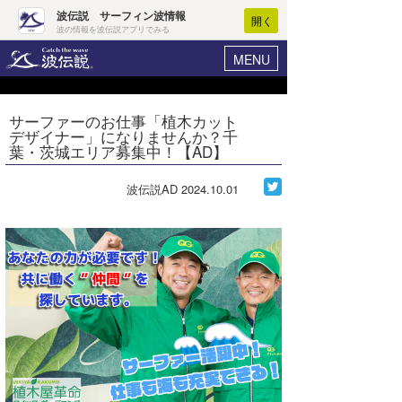
波伝説 サーフィン波情報
開く
波の情報を波伝説アプリでみる
MENU
ニュース
ヘルプ
マイホーム
サーファーのお仕事「植木カット
Core Surf Japan
デザイナー」になりませんか？千
ログイン
葉・茨城エリア募集中！【AD】
コンテスト
新規会員登録
波伝説AD
2024.10.01
ファッション/グッズ
波情報･概況
アート＆エンタメ
波予想ツール
WAVE HUNTER
コラム
気象情報
トラベル
ニュース
ショップ情報
サーフィンエリアガイド
ショップ情報
ウラナミ
会員メニュー