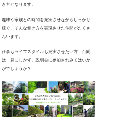
き方となります。
たっちー
趣味や家族との時間を充実させながらしっかり
ハンマー
稼ぐ、そんな働き方を実現させた仲間がたくさ
まっきー
んいます。
三輪予報士
仕事もライフスタイルも充実させたい方、百聞
小川予報士
は一見にしかず。説明会に参加されみてはいか
がでしょうか？
上田純子
上條将美
唐澤予報士
SancheZ
ゴン
米山予報士