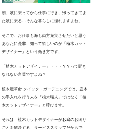
湘南
お知らせ
今月のプレゼント
朝、波に乗ってから仕事に行き、帰ってきてま
千葉北
その他
た波に乗る…そんな暮らしに憧れますよね。
伊豆
ルール＆How to
そこで、お仕事も海も両方充実させたいと思う
千葉南
VOTE!
あなたに是非、知って欲しいのが「植木カット
デザイナー」という働き方です。
大阪
サーファーズ
四国
「植木カットデザイナー」・・・？？って聞き
なれない言葉ですよね？
沖縄
植木屋革命 クイック・ガーデニングでは、庭木
の手入れを行う人を「植木職人」ではなく「植
木カットデザイナー」と呼びます。
それは、植木カットデザイナーがお庭のお困り
ライター/寄稿メディア
ごとを解決する、サービススタッフだからで