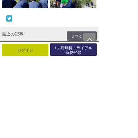
最近の記事
もっと見る
サーフィンライフ新刊発売「ツイン
1ヶ月無料トライアル
ログイン
新規登録
フィンで磨く大人のサーフスタイ
ル」【･･･
08月06日
「TAVARUA」夏本番！海も街も快
適に。UV対策＆レジャーアイテ
ム･･･
08月01日
「MAGIC NUMBER®」海と未来を
つなぐコラボコレクション【A･･･
07月27日
パラオでサーフ＆サイクル。海も島
も楽しむ新しいサーフトリップへ
【AD･･･
07月25日