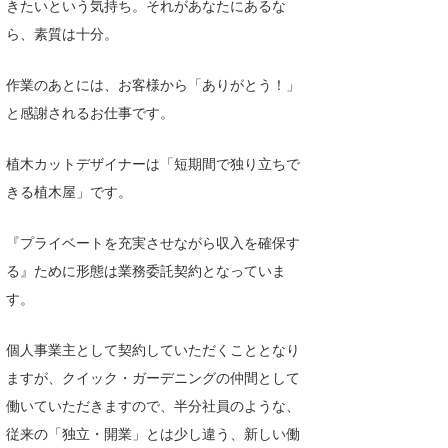
きたいという気持ち。それがあなたにあるな
喜納海人
KID
ら、素質は十分。
KOBU
作業のあとには、お客様から「ありがとう！」
KY
と感謝されるお仕事です。
MIN
植木カットデザイナーは「短期間で独り立ちで
mitz
きる植木屋」です。
OYZ
『プライベートを充実させながら収入を確保す
る』ために形態は業務委託契約となっていま
S.K
す。
Soulman
個人事業主として契約していただくこととなり
VAGY
ますが、クイック・ガーデニングの仲間として
waka☆=
働いていただきますので、半分社員のような、
従来の「独立・開業」とは少し違う、新しい働
YUKI☆