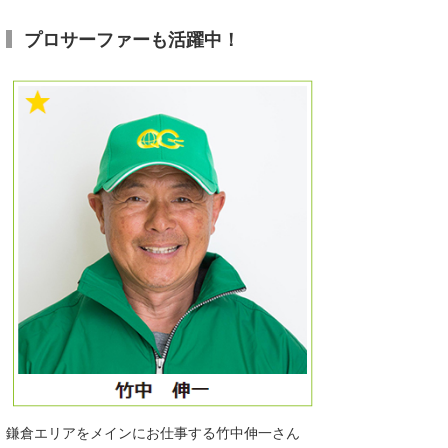
wanda
プロサーファーも活躍中！
予報士 hiro.
banpaku
Mr.K
chappy
Romisea
鎌倉エリアをメインにお仕事する竹中伸一さん