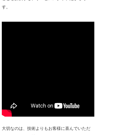
Core Surf Japan
す。
メディア
Naoya Kimoto
波伝説アンバサダー/プロライダー
mitsuteru Kamio
SURFMEDIA
波伝説スタッフ
Yasunari Inoue
Colors MAGAZINE
福島寿実子
Yoshiyuki Obata
WAVAL
中浦“JET”章
☆加藤
波伝説
arukasvision
嵯峨明日香
+☆maki☆+
DELTA FORCE SURF
進士剛光
Aichan
CBA Films
田原啓江
chan-U
熊谷素子
植村未来
ECE
NOBUFUKU
G◎Da
大切なのは、技術よりもお客様に喜んでいただ
大野”MAR”修聖
H