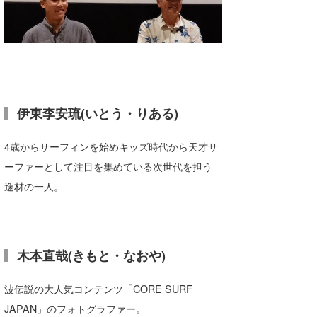
喜納海人
KID
KOBU
KY
MIN
伊東李安琉(いとう・りある)
mitz
4歳からサーフィンを始めキッズ時代から天才サ
OYZ
ーファーとして注目を集めている次世代を担う
逸材の一人。
S.K
Soulman
VAGY
木本直哉(きもと・なおや)
waka☆=
波伝説の大人気コンテンツ「CORE SURF
YUKI☆
JAPAN」のフォトグラファー。