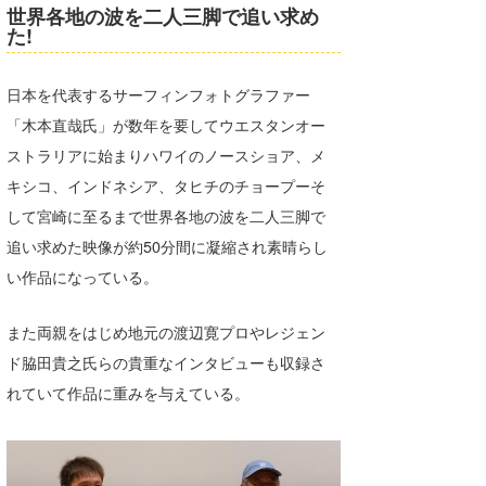
世界各地の波を二人三脚で追い求め
Core Surf Japan
た!
メディア
Naoya Kimoto
日本を代表するサーフィンフォトグラファー
波伝説アンバサダー/プロライダー
mitsuteru Kamio
SURFMEDIA
「木本直哉氏」が数年を要してウエスタンオー
ストラリアに始まりハワイのノースショア、メ
波伝説スタッフ
Yasunari Inoue
Colors MAGAZINE
福島寿実子
キシコ、インドネシア、タヒチのチョープーそ
Yoshiyuki Obata
WAVAL
中浦“JET”章
☆加藤
波伝説
して宮崎に至るまで世界各地の波を二人三脚で
追い求めた映像が約50分間に凝縮され素晴らし
arukasvision
嵯峨明日香
+☆maki☆+
い作品になっている。
DELTA FORCE SURF
進士剛光
Aichan
また両親をはじめ地元の渡辺寛プロやレジェン
CBA Films
田原啓江
chan-U
ド脇田貴之氏らの貴重なインタビューも収録さ
熊谷素子
植村未来
ECE
れていて作品に重みを与えている。
NOBUFUKU
G◎Da
大野”MAR”修聖
H