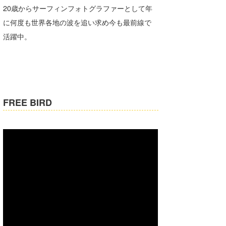
20歳からサーフィンフォトグラファーとして年
たっちー
に何度も世界各地の波を追い求め今も最前線で
ハンマー
活躍中。
まっきー
三輪予報士
小川予報士
FREE BIRD
上田純子
上條将美
唐澤予報士
SancheZ
ゴン
米山予報士