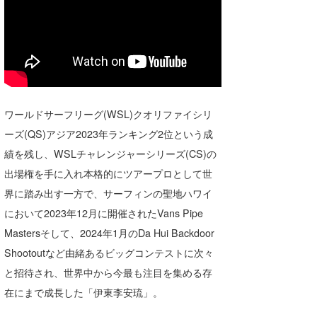
wanda
予報士 hiro.
banpaku
Mr.K
ワールドサーフリーグ(WSL)クオリファイシリ
ーズ(QS)アジア2023年ランキング2位という成
chappy
績を残し、WSLチャレンジャーシリーズ(CS)の
Romisea
出場権を手に入れ本格的にツアープロとして世
界に踏み出す一方で、サーフィンの聖地ハワイ
において2023年12月に開催されたVans Pipe
Mastersそして、2024年1月のDa Hui Backdoor
Shootoutなど由緒あるビッグコンテストに次々
と招待され、世界中から今最も注目を集める存
在にまで成長した「伊東李安琉」。