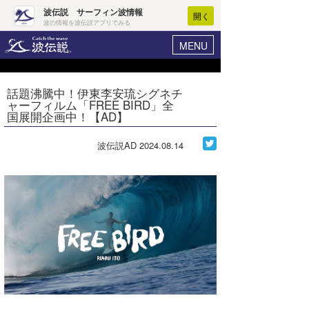
波伝説 サーフィン波情報
開く
波の情報を波伝説アプリでみる
MENU
ニュース
ヘルプ
マイホーム
話題沸騰中！伊東李安琉シグネチ
Core Surf Japan
ャーフィルム「FREE BIRD」全
ログイン
国展開企画中！【AD】
コンテスト
新規会員登録
波伝説AD
2024.08.14
ファッション/グッズ
波情報･概況
アート＆エンタメ
波予想ツール
WAVE HUNTER
コラム
気象情報
トラベル
ニュース
ショップ情報
サーフィンエリアガイド
ショップ情報
ウラナミ
会員メニュー