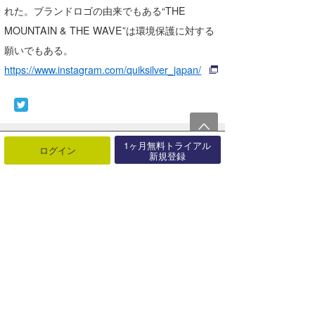
れた。ブランドロゴの由来でもある“THE
MOUNTAIN & THE WAVE”は環境保護に対する
願いでもある。
https://www.instagram.com/quiksilver_japan/
最近の記事
もっと見る
1ヶ月無料トライアル
ログイン
新規登録
「TAVARUA」夏のお出かけ準備は
OK？海・旅行で活躍する便利グ
ッ･･･
08月08日
サーフィンライフ新刊発売「ツイン
フィンで磨く大人のサーフスタイ
ル」【･･･
08月06日
「TAVARUA」夏本番！海も街も快
適に。UV対策＆レジャーアイテ
ム･･･