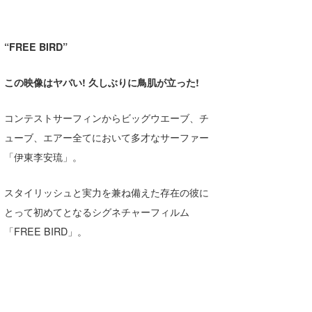
湘南
お知らせ
今月のプレゼント
千葉北
その他
“FREE BIRD”
伊豆
ルール＆How to
この映像はヤバい! 久しぶりに鳥肌が立った!
千葉南
VOTE!
コンテストサーフィンからビッグウエーブ、チ
大阪
ューブ、エアー全てにおいて多才なサーファー
サーファーズ
四国
「伊東李安琉」。
沖縄
スタイリッシュと実力を兼ね備えた存在の彼に
とって初めてとなるシグネチャーフィルム
「FREE BIRD」。
ライター/寄稿メディア