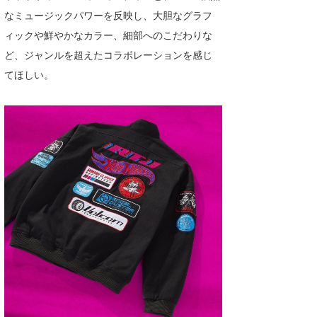
Core Surf Japan
なミュージックパワーを反映し、大胆なグラフ
ィックや鮮やかなカラー、細部へのこだわりな
メディア
Naoya Kimoto
ど、ジャンルを超えたコラボレーションを感じ
波伝説アンバサダー/プロライダー
mitsuteru Kamio
SURFMEDIA
てほしい。
波伝説スタッフ
Yasunari Inoue
Colors MAGAZINE
福島寿実子
Yoshiyuki Obata
WAVAL
中浦“JET”章
☆加藤
波伝説
arukasvision
嵯峨明日香
+☆maki☆+
DELTA FORCE SURF
進士剛光
Aichan
CBA Films
田原啓江
chan-U
熊谷素子
植村未来
ECE
NOBUFUKU
G◎Da
大野”MAR”修聖
H