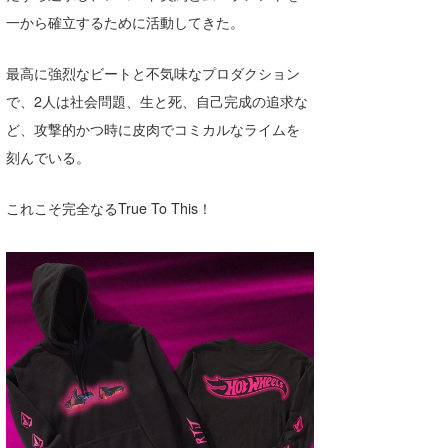
一から確立するために活動してきた。
たっちー
ハンマー
最高に強烈なビートと不気味なプロダクション
で、2人は社会問題、生と死、自己完成の追求な
まっきー
ど、攻撃的かつ時に皮肉でコミカルなライムを
三輪予報士
刻んでいる。
小川予報士
これこそ完全なるTrue To This！
上田純子
上條将美
唐澤予報士
SancheZ
ゴン
米山予報士