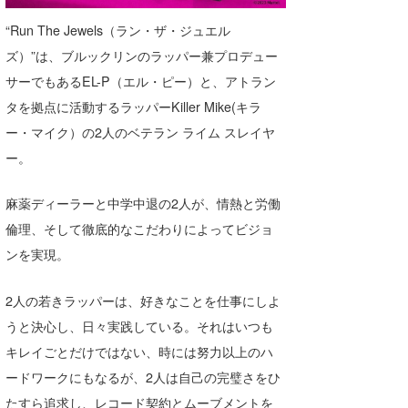
喜納海人
KID
“Run The Jewels（ラン・ザ・ジュエル
ズ）”は、ブルックリンのラッパー兼プロデュー
KOBU
サーでもあるEL-P（エル・ピー）と、アトラン
KY
タを拠点に活動するラッパーKiller Mike(キラ
ー・マイク）の2人のベテラン ライム スレイヤ
MIN
ー。
mitz
麻薬ディーラーと中学中退の2人が、情熱と労働
OYZ
倫理、そして徹底的なこだわりによってビジョ
S.K
ンを実現。
Soulman
2人の若きラッパーは、好きなことを仕事にしよ
VAGY
うと決心し、日々実践している。それはいつも
キレイごとだけではない、時には努力以上のハ
waka☆=
ードワークにもなるが、2人は自己の完璧さをひ
YUKI☆
たすら追求し、レコード契約とムーブメントを