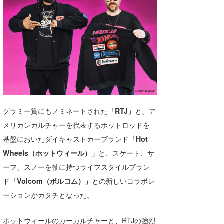
湘南
お知らせ
今月のプレゼント
千葉北
その他
伊豆
ルール＆How to
千葉南
VOTE!
大阪
サーファーズ
四国
グラミー賞にもノミネートされた
「RTJ」
と、ア
メリカンカルチャーを代表するホットロッドを
沖縄
基盤においたダイキャストカーブランド
「Hot
Wheels（ホットウィール）」
と、スケート、サ
ーフ、スノーを軸に持つライフスタイルブラン
ド
「Volcom（ボルコム）」
との新しいコラボレ
ーションがカタチとなった。
ライター/寄稿メディア
ホットウィールのカーカルチャーと、RTJの強烈