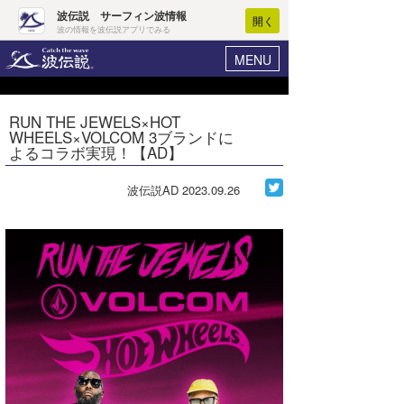
波伝説 サーフィン波情報
開く
波の情報を波伝説アプリでみる
MENU
ニュース
ヘルプ
マイホーム
RUN THE JEWELS×HOT
Core Surf Japan
WHEELS×VOLCOM 3ブランドに
ログイン
よるコラボ実現！【AD】
コンテスト
新規会員登録
波伝説AD
2023.09.26
ファッション/グッズ
波情報･概況
アート＆エンタメ
波予想ツール
WAVE HUNTER
コラム
気象情報
トラベル
ニュース
ショップ情報
サーフィンエリアガイド
ショップ情報
ウラナミ
会員メニュー