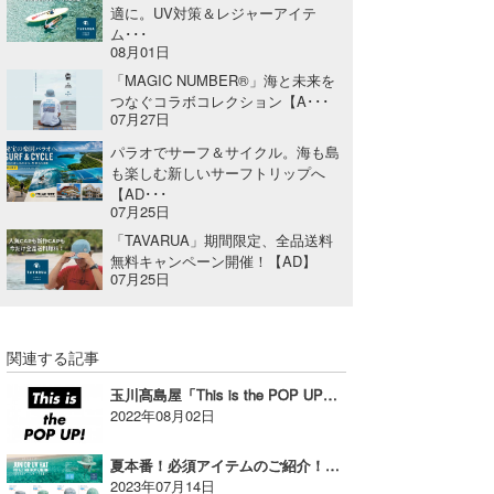
適に。UV対策＆レジャーアイテ
ム･･･
08月01日
「MAGIC NUMBER®」海と未来を
つなぐコラボコレクション【A･･･
07月27日
パラオでサーフ＆サイクル。海も島
も楽しむ新しいサーフトリップへ
【AD･･･
07月25日
「TAVARUA」期間限定、全品送料
無料キャンペーン開催！【AD】
07月25日
関連する記事
玉川髙島屋「This is the POP UP！」開催！【AD】
2022年08月02日
夏本番！必須アイテムのご紹介！TAVARUAジュニアハット、マナポンチョ【AD】
2023年07月14日