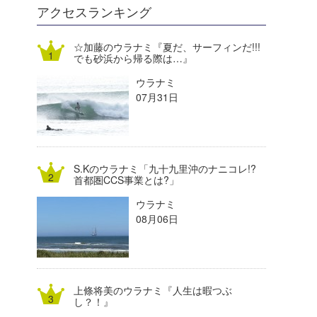
DELTA FORCE SURF
進士剛光
Aichan
アクセスランキング
CBA Films
田原啓江
chan-U
☆加藤のウラナミ『夏だ、サーフィンだ!!!
でも砂浜から帰る際は…』
熊谷素子
植村未来
ECE
ウラナミ
NOBUFUKU
G◎Da
07月31日
大野”MAR”修聖
H
喜納海人
KID
S.Kのウラナミ「九十九里沖のナニコレ!?
KOBU
首都圏CCS事業とは?」
ウラナミ
KY
08月06日
MIN
mitz
上條将美のウラナミ『人生は暇つぶ
OYZ
し？！』