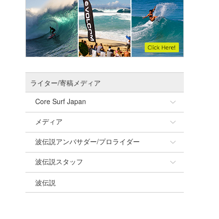
ライター/寄稿メディア
Core Surf Japan
メディア
Naoya Kimoto
波伝説アンバサダー/プロライダー
mitsuteru Kamio
SURFMEDIA
波伝説スタッフ
Yasunari Inoue
Colors MAGAZINE
福島寿実子
波伝説
Yoshiyuki Obata
WAVAL
中浦“JET”章
☆加藤
arukasvision
嵯峨明日香
+☆maki☆+