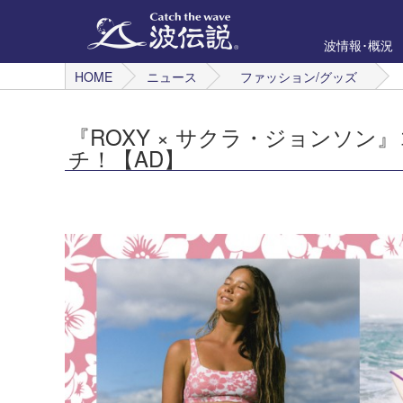
波情報･概況
HOME
ニュース
ファッション/グッズ
『ROXY × サクラ・ジョンソ
チ！【AD】