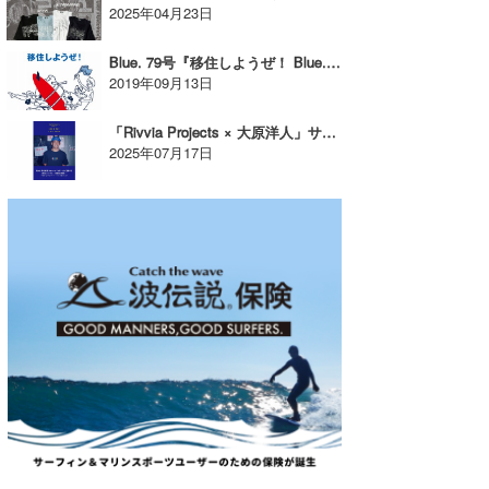
2025年04月23日
wanda
Blue. 79号『移住しようぜ！ Blue.的ぼくらの移住ガイド！』好評発売中！【AD】
予報士 hiro.
2019年09月13日
banpaku
「Rivvia Projects × 大原洋人」サイン＆撮影会が湘南OPENで開催！【AD】
2025年07月17日
Mr.K
chappy
Romisea