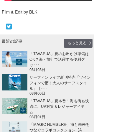
喜納海人
KID
Film & Edit by BLK
KOBU
KY
最近の記事
もっと見る
MIN
「TAVARUA」夏のお出かけ準備は
mitz
OK？海・旅行で活躍する便利グ
ッ･･･
OYZ
08月08日
サーフィンライフ新刊発売「ツイン
S.K
フィンで磨く大人のサーフスタイ
ル」【･･･
Soulman
08月06日
「TAVARUA」夏本番！海も街も快
VAGY
適に。UV対策＆レジャーアイテ
ム･･･
waka☆=
08月01日
「MAGIC NUMBER®」海と未来を
YUKI☆
つなぐコラボコレクション【A･･･