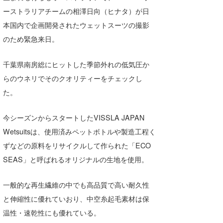
湘南
お知らせ
ーストラリアチームの相澤日向（ヒナタ）が日
今月のプレゼント
本国内で企画開発されたウェットスーツの撮影
千葉北
その他
のため緊急来日。
伊豆
ルール＆How to
千葉県南房総にヒットした季節外れの低気圧か
千葉南
VOTE!
らのウネリでそのクオリティーをチェックし
大阪
た。
サーファーズ
四国
今シーズンからスタートしたVISSLA JAPAN
沖縄
Wetsuitsは、使用済みペットボトルや製造工程く
ずなどの原料をリサイクルして作られた「ECO
SEAS」と呼ばれるオリジナルの生地を使用。
一般的な再生繊維の中でも高品質で高い耐久性
と伸縮性に優れていおり、中空糸起毛素材は保
温性・速乾性にも優れている。
ライター/寄稿メディア