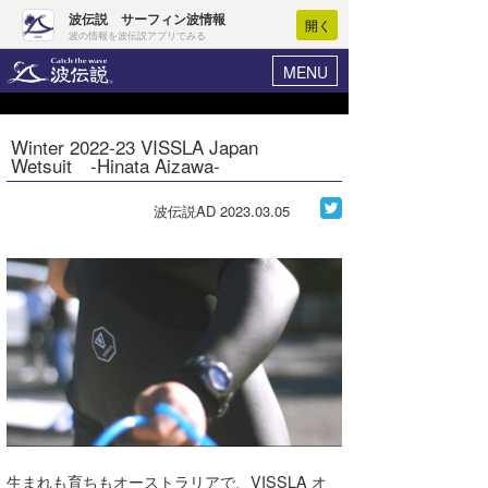
波伝説 サーフィン波情報
開く
波の情報を波伝説アプリでみる
MENU
ニュース
ヘルプ
マイホーム
Winter 2022‐23 VISSLA Japan
Core Surf Japan
Wetsuit -Hinata Aizawa-
ログイン
コンテスト
新規会員登録
波伝説AD
2023.03.05
ファッション/グッズ
波情報･概況
アート＆エンタメ
波予想ツール
WAVE HUNTER
コラム
気象情報
トラベル
ニュース
ショップ情報
サーフィンエリアガイド
ショップ情報
ウラナミ
会員メニュー
生まれも育ちもオーストラリアで、VISSLA オ