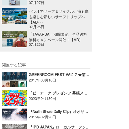
07月27日
たっちー
パラオでサーフ＆サイクル。海も島
も楽しむ新しいサーフトリップへ
ハンマー
【AD･･･
07月25日
まっきー
「TAVARUA」期間限定、全品送料
無料キャンペーン開催！【AD】
三輪予報士
07月25日
小川予報士
関連する記事
上田純子
GREENROOM FESTIVAL’17 ★第3弾 アーティスト&日割り発表★【広告】
上條将美
2017年03月10日
唐澤予報士
「ピーアーク プレゼンツ 幕張メッセどきどきフリーマーケット2023」が開催！
2023年04月30日
SancheZ
『North Shore Daily Clip』オオサワノブユキ＠バックドア
ゴン
2015年02月28日
米山予報士
『IPD JAPAN』ローカルサーフショップと手を組み、EXCLUSIVE T-SHIRTを発売！【AD】