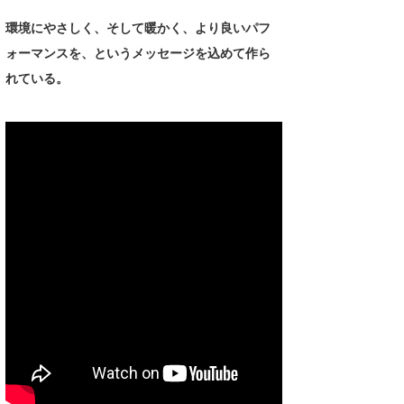
Core Surf Japan
環境にやさしく、そして暖かく、より良いパフ
ォーマンスを、というメッセージを込めて作ら
メディア
Naoya Kimoto
れている。
波伝説アンバサダー/プロライダー
mitsuteru Kamio
SURFMEDIA
波伝説スタッフ
Yasunari Inoue
Colors MAGAZINE
福島寿実子
Yoshiyuki Obata
WAVAL
中浦“JET”章
☆加藤
波伝説
arukasvision
嵯峨明日香
+☆maki☆+
DELTA FORCE SURF
進士剛光
Aichan
CBA Films
田原啓江
chan-U
熊谷素子
植村未来
ECE
NOBUFUKU
G◎Da
大野”MAR”修聖
H