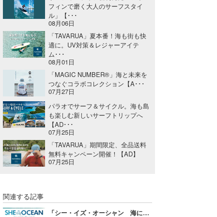
フィンで磨く大人のサーフスタイ
ル」【･･･
08月06日
「TAVARUA」夏本番！海も街も快
適に。UV対策＆レジャーアイテ
ム･･･
08月01日
「MAGIC NUMBER®」海と未来を
つなぐコラボコレクション【A･･･
07月27日
パラオでサーフ＆サイクル。海も島
も楽しむ新しいサーフトリップへ
【AD･･･
07月25日
「TAVARUA」期間限定、全品送料
無料キャンペーン開催！【AD】
07月25日
関連する記事
「シー・イズ・オーシャン 海に魅せられた9人の女性たち」9/17(金)よりロードショー！【AD】