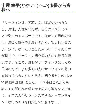
十屋 幸平(とや こうへい)市長から皆
wanda
様へ
予報士 hiro.
「サーフィンは、老若男女、障がいのあるな
banpaku
し、属性、人種を問わず、自分のリズムとペー
スで楽しめるスポーツです。なかでも日向の海
Mr.K
は、温暖な気候で水温も暖かく、安定した質の
chappy
よい波に、ゆったりとした広いビーチがあるの
が特長で、サーフィン初心者の方にも最適な環
Romisea
境です。そこで、誰もがサーフィンを楽しめる
日向の海で、より多くの人にサーフィンの魅力
を知ってもらいたいと考え、初心者向けの How
to 動画を企画しました。 日向市はこれからも、
誰にでも開かれた穏やかで広大な海をシンボル
に、全ての人がリラックスできるオープンマイ
ンドな街づくりを目指していきます。」