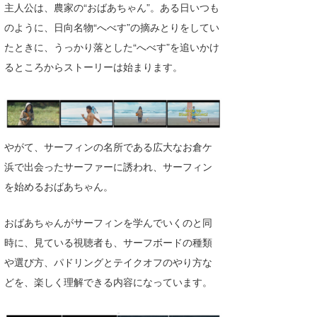
主人公は、農家の“おばあちゃん”。ある日いつも
Core Surf Japan
のように、日向名物“へべす”の摘みとりをしてい
メディア
Naoya Kimoto
たときに、うっかり落とした“へべす”を追いかけ
るところからストーリーは始まります。
波伝説アンバサダー/プロライダー
mitsuteru Kamio
SURFMEDIA
波伝説スタッフ
Yasunari Inoue
Colors MAGAZINE
福島寿実子
Yoshiyuki Obata
WAVAL
中浦“JET”章
☆加藤
波伝説
やがて、サーフィンの名所である広大なお倉ケ
arukasvision
嵯峨明日香
+☆maki☆+
浜で出会ったサーファーに誘われ、サーフィン
を始めるおばあちゃん。
DELTA FORCE SURF
進士剛光
Aichan
CBA Films
田原啓江
chan-U
おばあちゃんがサーフィンを学んでいくのと同
時に、見ている視聴者も、サーフボードの種類
熊谷素子
植村未来
ECE
や選び方、パドリングとテイクオフのやり方な
NOBUFUKU
G◎Da
どを、楽しく理解できる内容になっています。
大野”MAR”修聖
H