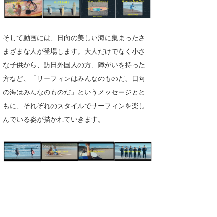
喜納海人
KID
KOBU
そして動画には、日向の美しい海に集まったさ
まざまな人が登場します。大人だけでなく小さ
KY
な子供から、訪日外国人の方、障がいを持った
MIN
方など、「サーフィンはみんなのものだ、日向
の海はみんなのものだ」というメッセージとと
mitz
もに、それぞれのスタイルでサーフィンを楽し
OYZ
んでいる姿が描かれていきます。
S.K
Soulman
VAGY
waka☆=
YUKI☆