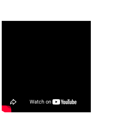
たっちー
ハンマー
まっきー
三輪予報士
小川予報士
上田純子
上條将美
唐澤予報士
SancheZ
ゴン
米山予報士