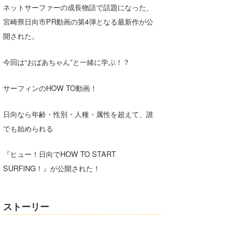
ネットサーファーの成長物語で話題になった、
湘南
お知らせ
今月のプレゼント
宮崎県日向市PR動画の第4弾となる最新作が公
千葉北
その他
開された。
伊豆
ルール＆How to
今回は“おばあちゃん”と一緒に学ぶ！？
千葉南
VOTE!
サーフィンのHOW TO動画！
大阪
サーファーズ
四国
日向なら年齢・性別・人種・属性を超えて、誰
でも始められる
沖縄
『ヒュー！日向でHOW TO START
SURFING！』が公開された！
ストーリー
ライター/寄稿メディア