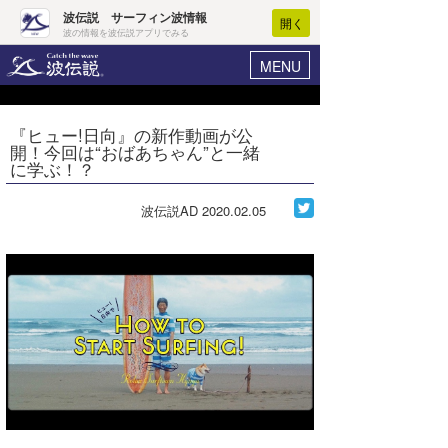
波伝説 サーフィン波情報
開く
波の情報を波伝説アプリでみる
MENU
ニュース
ヘルプ
マイホーム
『ヒュー!日向』の新作動画が公
Core Surf Japan
開！今回は“おばあちゃん”と一緒
ログイン
に学ぶ！？
コンテスト
新規会員登録
波伝説AD
2020.02.05
ファッション/グッズ
波情報･概況
アート＆エンタメ
波予想ツール
WAVE HUNTER
コラム
気象情報
トラベル
ニュース
ショップ情報
サーフィンエリアガイド
ショップ情報
ウラナミ
会員メニュー