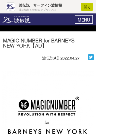
波伝説 サーフィン波情報
開く
波の情報を波伝説アプリでみる
MENU
ニュース
ヘルプ
マイホーム
MAGIC NUMBER for BARNEYS
Core Surf Japan
NEW YORK【AD】
ログイン
コンテスト
新規会員登録
波伝説AD
2022.04.27
ファッション/グッズ
波情報･概況
アート＆エンタメ
波予想ツール
WAVE HUNTER
コラム
気象情報
トラベル
ニュース
ショップ情報
サーフィンエリアガイド
ショップ情報
ウラナミ
会員メニュー