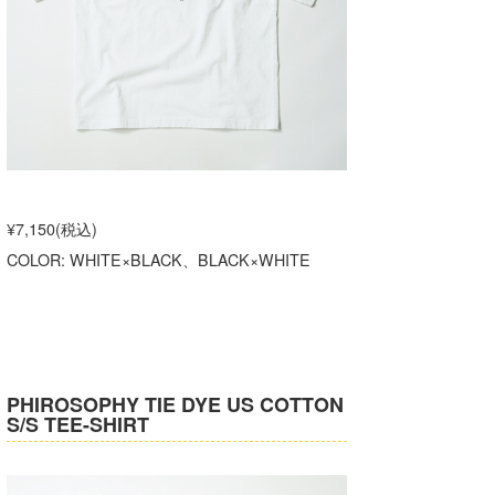
wanda
予報士 hiro.
banpaku
Mr.K
chappy
¥7,150(税込)
COLOR: WHITE×BLACK、BLACK×WHITE
Romisea
PHIROSOPHY TIE DYE US COTTON
S/S TEE-SHIRT