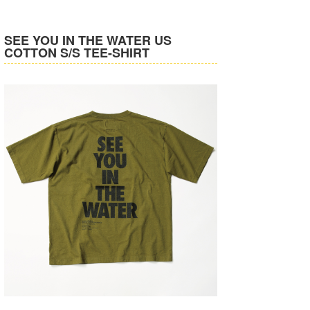
Core Surf Japan
SEE YOU IN THE WATER US
メディア
Naoya Kimoto
COTTON S/S TEE-SHIRT
波伝説アンバサダー/プロライダー
mitsuteru Kamio
SURFMEDIA
波伝説スタッフ
Yasunari Inoue
Colors MAGAZINE
福島寿実子
Yoshiyuki Obata
WAVAL
中浦“JET”章
☆加藤
波伝説
arukasvision
嵯峨明日香
+☆maki☆+
DELTA FORCE SURF
進士剛光
Aichan
CBA Films
田原啓江
chan-U
熊谷素子
植村未来
ECE
NOBUFUKU
G◎Da
大野”MAR”修聖
H