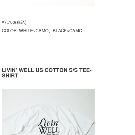
たっちー
ハンマー
¥7,700(税込)
COLOR: WHITE×CAMO、BLACK×CAMO
まっきー
三輪予報士
小川予報士
LIVIN’ WELL US COTTON S/S TEE-
上田純子
SHIRT
上條将美
唐澤予報士
SancheZ
ゴン
米山予報士