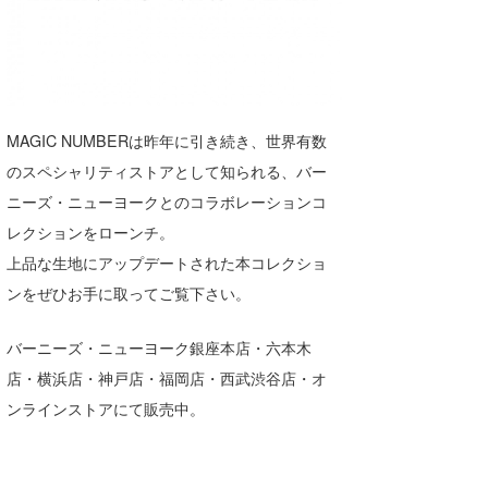
湘南
お知らせ
今月のプレゼント
千葉北
その他
伊豆
ルール＆How to
MAGIC NUMBERは昨年に引き続き、世界有数
千葉南
VOTE!
のスペシャリティストアとして知られる、バー
大阪
ニーズ・ニューヨークとのコラボレーションコ
サーファーズ
レクションをローンチ。
四国
上品な生地にアップデートされた本コレクショ
沖縄
ンをぜひお手に取ってご覧下さい。
バーニーズ・ニューヨーク銀座本店・六本木
店・横浜店・神戸店・福岡店・西武渋谷店・オ
ンラインストアにて販売中。
ライター/寄稿メディア