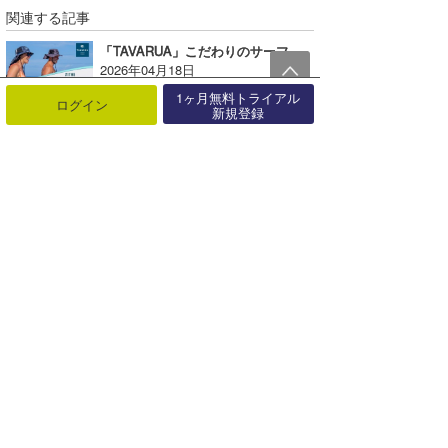
関連する記事
「TAVARUA」こだわりのサーフハットで、ワンランク上のUV対策【AD】
2026年04月18日
1ヶ月無料トライアル
ログイン
新規登録
MAKAVELIC LIMITED STOREが2店舗期間限定オープン！
2015年03月21日
IPD International が（株）H.L.N.Aと総代理店契約を締結【AD】
2021年06月18日
D`BLANC 2014 FWコレクションより、 新作モデルが続々登場！
2014年09月22日
アウトドアシーンで人気のアイテムをご紹介！【AD】
2022年08月04日
RVCA が関西最大級のPOP UP STORE を SPOTAKA（心斎橋） にオープン【AD】
2019年03月15日