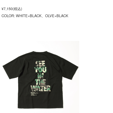
喜納海人
KID
¥7,150(税込)
COLOR: WHITE×BLACK、OLVE×BLACK
KOBU
KY
MIN
mitz
OYZ
S.K
Soulman
VAGY
waka☆=
YUKI☆