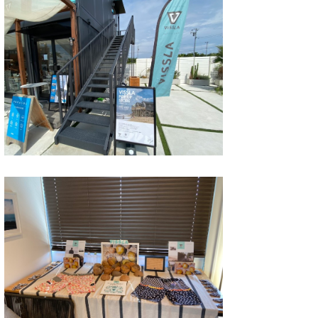
wanda
予報士 hiro.
banpaku
Mr.K
chappy
Romisea