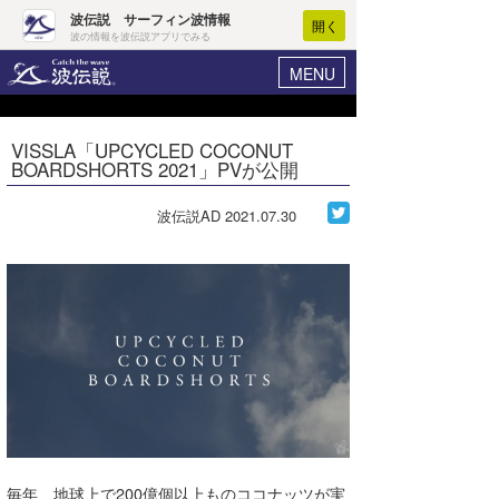
波伝説 サーフィン波情報
開く
波の情報を波伝説アプリでみる
MENU
ニュース
ヘルプ
マイホーム
VISSLA「UPCYCLED COCONUT
Core Surf Japan
BOARDSHORTS 2021」PVが公開
ログイン
コンテスト
新規会員登録
波伝説AD
2021.07.30
ファッション/グッズ
波情報･概況
アート＆エンタメ
波予想ツール
WAVE HUNTER
コラム
気象情報
トラベル
ニュース
ショップ情報
サーフィンエリアガイド
ショップ情報
ウラナミ
会員メニュー
毎年、地球上で200億個以上ものココナッツが実