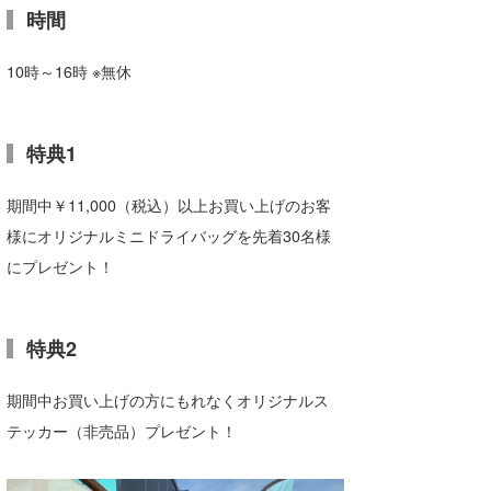
時間
たっちー
10時～16時 ※無休
ハンマー
まっきー
特典1
三輪予報士
期間中￥11,000（税込）以上お買い上げのお客
小川予報士
様にオリジナルミニドライバッグを先着30名様
上田純子
にプレゼント！
上條将美
特典2
唐澤予報士
SancheZ
期間中お買い上げの方にもれなくオリジナルス
テッカー（非売品）プレゼント！
ゴン
米山予報士