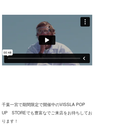
Core Surf Japan
メディア
Naoya Kimoto
波伝説アンバサダー/プロライダー
mitsuteru Kamio
SURFMEDIA
波伝説スタッフ
Yasunari Inoue
Colors MAGAZINE
福島寿実子
Yoshiyuki Obata
WAVAL
中浦“JET”章
☆加藤
波伝説
arukasvision
嵯峨明日香
+☆maki☆+
DELTA FORCE SURF
進士剛光
Aichan
CBA Films
田原啓江
chan-U
熊谷素子
植村未来
ECE
千葉一宮で期間限定で開催中のVISSLA POP
UP STOREでも豊富なでご来店をお待ちしてお
NOBUFUKU
G◎Da
ります！
大野”MAR”修聖
H