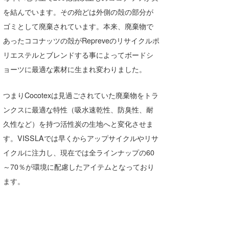
湘南
お知らせ
を結んでいます。その殆どは外側の殻の部分が
今月のプレゼント
ゴミとして廃棄されています。本来、廃棄物で
千葉北
その他
あったココナッツの殻がRepreveのリサイクルポ
伊豆
ルール＆How to
リエステルとブレンドする事によってボードシ
ョーツに最適な素材に生まれ変わりました。
千葉南
VOTE!
大阪
つまりCocotexは見過ごされていた廃棄物をトラ
サーファーズ
ンクスに最適な特性（吸水速乾性、防臭性、耐
四国
久性など）を持つ活性炭の生地へと変化させま
沖縄
す。VISSLAでは早くからアップサイクルやリサ
イクルに注力し、現在では全ラインナップの60
～70％が環境に配慮したアイテムとなっており
ます。
ライター/寄稿メディア