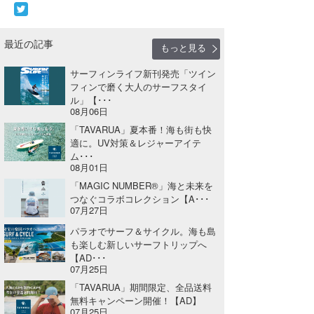
最近の記事
もっと見る
サーフィンライフ新刊発売「ツイン
フィンで磨く大人のサーフスタイ
ル」【･･･
08月06日
「TAVARUA」夏本番！海も街も快
適に。UV対策＆レジャーアイテ
ム･･･
08月01日
「MAGIC NUMBER®」海と未来を
つなぐコラボコレクション【A･･･
07月27日
パラオでサーフ＆サイクル。海も島
も楽しむ新しいサーフトリップへ
【AD･･･
07月25日
「TAVARUA」期間限定、全品送料
無料キャンペーン開催！【AD】
07月25日