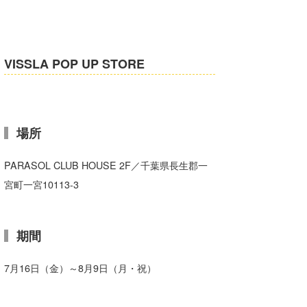
喜納海人
KID
KOBU
VISSLA POP UP STORE
KY
MIN
mitz
場所
OYZ
PARASOL CLUB HOUSE 2F／千葉県長生郡一
宮町一宮10113-3
S.K
Soulman
期間
VAGY
7月16日（金）～8月9日（月・祝）
waka☆=
YUKI☆