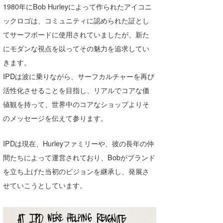
1980年にBob Hurleyによって作られたアイコニ
Core Surf Japan
ックロゴは、コミュニティに認められた証とし
メディア
Naoya Kimoto
てサーフボードに使用されていましたが、新た
にモダンな視点を以ってその魅力を追求してい
波伝説アンバサダー/プロライダー
mitsuteru Kamio
SURFMEDIA
きます。
波伝説スタッフ
Yasunari Inoue
Colors MAGAZINE
福島寿実子
IPDは波に乗りながら、サーフカルチャーを再び
活性化させることを目指し、リアルでコアな価
Yoshiyuki Obata
WAVAL
中浦“JET”章
☆加藤
波伝説
値観を持って、世界中のコアなショップよりそ
arukasvision
嵯峨明日香
+☆maki☆+
のメッセージを伝えて参ります。
DELTA FORCE SURF
進士剛光
Aichan
IPDは現在、Hurleyファミリーや、彼の長年の仲
CBA Films
田原啓江
chan-U
間たちによって運営されており、Bobがブランド
を立ち上げた当初のビジョンを継承し、発展さ
熊谷素子
植村未来
ECE
せていこうとしています。
NOBUFUKU
G◎Da
大野”MAR”修聖
H