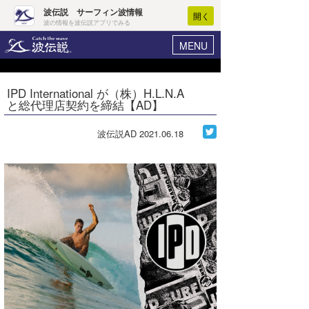
波伝説 サーフィン波情報
開く
波の情報を波伝説アプリでみる
MENU
ニュース
ヘルプ
マイホーム
IPD International が（株）H.L.N.A
Core Surf Japan
と総代理店契約を締結【AD】
ログイン
コンテスト
新規会員登録
波伝説AD
2021.06.18
ファッション/グッズ
波情報･概況
アート＆エンタメ
波予想ツール
WAVE HUNTER
コラム
気象情報
トラベル
ニュース
ショップ情報
サーフィンエリアガイド
ショップ情報
ウラナミ
会員メニュー