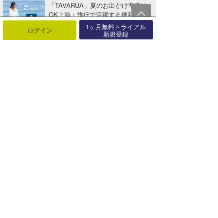
「TAVARUA」夏のお出かけ準備は
OK？海・旅行で活躍する便利グ
ッ･･･
1ヶ月無料トライアル
ログイン
08月08日
新規登録
サーフィンライフ新刊発売「ツイン
フィンで磨く大人のサーフスタイ
ル」【･･･
08月06日
「TAVARUA」夏本番！海も街も快
適に。UV対策＆レジャーアイテ
ム･･･
08月01日
「MAGIC NUMBER®」海と未来を
つなぐコラボコレクション【A･･･
07月27日
パラオでサーフ＆サイクル。海も島
も楽しむ新しいサーフトリップへ
【AD･･･
07月25日
「TAVARUA」期間限定、全品送料
無料キャンペーン開催！【AD】
07月25日