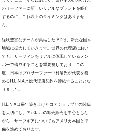
のサーファーに新しいリアルなブランドを紹介
たっちー
するのに、これ以上のタイミングはありませ
ハンマー
ん。
まっきー
経験豊富なチームが集結したIPDは、新たな国や
三輪予報士
地域に拡大していきます。世界の代理店におい
ても、サーフィンをリアルに体現しているメン
小川予報士
バーで構成することを重要視しており、この
上田純子
度、日本はプロサーファー中村竜氏が代表を務
めるH.L.N.Aと総代理店契約を締結することとな
上條将美
りました。
唐澤予報士
H.L.N.Aは長年築き上げたコアショップとの関係
SancheZ
を大切にし、アパレルの卸売販売を中心としな
ゴン
がら、サーフギアについてもアメリカ本国と準
備を進めております。
米山予報士