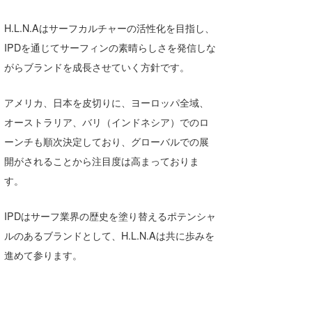
wanda
H.L.N.Aはサーフカルチャーの活性化を目指し、
IPDを通じてサーフィンの素晴らしさを発信しな
予報士 hiro.
がらブランドを成長させていく方針です。
banpaku
アメリカ、日本を皮切りに、ヨーロッパ全域、
Mr.K
オーストラリア、バリ（インドネシア）でのロ
chappy
ーンチも順次決定しており、グローバルでの展
開がされることから注目度は高まっておりま
Romisea
す。
IPDはサーフ業界の歴史を塗り替えるポテンシャ
ルのあるブランドとして、H.L.N.Aは共に歩みを
進めて参ります。