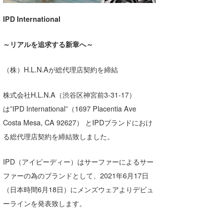
湘南
お知らせ
今月のプレゼント
IPD International
千葉北
その他
～リアルを追求する新章へ～
伊豆
ルール＆How to
千葉南
（株）H.L.N.Aが総代理店契約を締結
VOTE!
大阪
株式会社H.L.N.A（渋谷区神宮前3-31-17）
サーファーズ
は”IPD International”（1697 Placentia Ave
四国
Costa Mesa, CA 92627） とIPDブランドにおけ
沖縄
る総代理店契約を締結致しました。
IPD（アイピーディー）はサーファーによるサー
ファーの為のブランドとして、2021年6月17日
（日本時間6月18日）にメンズウェアよりデビュ
ーラインを発表致します。
ライター/寄稿メディア