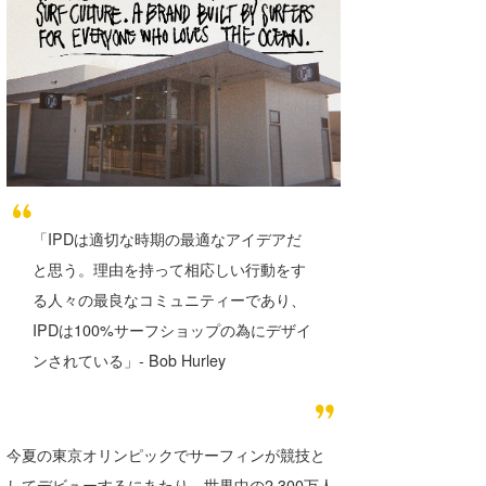
喜納海人
KID
KOBU
KY
MIN
mitz
「IPDは適切な時期の最適なアイデアだ
OYZ
と思う。理由を持って相応しい行動をす
S.K
る人々の最良なコミュニティーであり、
IPDは100%サーフショップの為にデザイ
Soulman
ンされている」- Bob Hurley
VAGY
waka☆=
今夏の東京オリンピックでサーフィンが競技と
YUKI☆
してデビューするにあたり、世界中の2,300万人