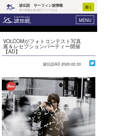
波伝説 サーフィン波情報
開く
波の情報を波伝説アプリでみる
MENU
ニュース
ヘルプ
マイホーム
VOLCOMがフォトコンテスト写真
Core Surf Japan
展＆レセプションパーティー開催
ログイン
【AD】
コンテスト
新規会員登録
波伝説AD
2020.02.03
ファッション/グッズ
波情報･概況
アート＆エンタメ
波予想ツール
WAVE HUNTER
コラム
気象情報
トラベル
ニュース
ショップ情報
サーフィンエリアガイド
ショップ情報
ウラナミ
会員メニュー