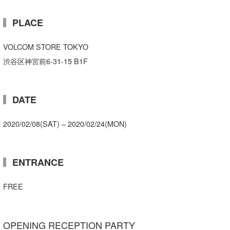
喜納海人
KID
PLACE
KOBU
VOLCOM STORE TOKYO
KY
渋谷区神宮前6-31-15 B1F
MIN
mitz
DATE
OYZ
2020/02/08(SAT) – 2020/02/24(MON)
S.K
Soulman
ENTRANCE
VAGY
FREE
waka☆=
OPENING RECEPTION PARTY
YUKI☆