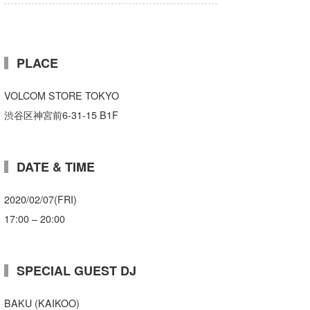
たっちー
ハンマー
PLACE
まっきー
VOLCOM STORE TOKYO
三輪予報士
渋谷区神宮前6-31-15 B1F
小川予報士
上田純子
DATE & TIME
上條将美
2020/02/07(FRI)
唐澤予報士
17:00 – 20:00
SancheZ
SPECIAL GUEST DJ
ゴン
BAKU (KAIKOO)
米山予報士