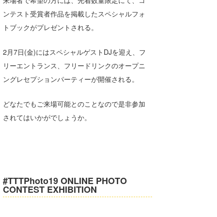
来場者で希望の方には、先着数量限定にて、コ
Core Surf Japan
ンテスト受賞者作品を掲載したスペシャルフォ
トブックがプレゼントされる。
メディア
Naoya Kimoto
波伝説アンバサダー/プロライダー
mitsuteru Kamio
SURFMEDIA
2月7日(金)にはスペシャルゲストDJを迎え、フ
リーエントランス、フリードリンクのオープニ
波伝説スタッフ
Yasunari Inoue
Colors MAGAZINE
福島寿実子
ングレセプションパーティーが開催される。
Yoshiyuki Obata
WAVAL
中浦“JET”章
☆加藤
波伝説
どなたでもご来場可能とのことなので是非参加
arukasvision
嵯峨明日香
+☆maki☆+
されてはいかがでしょうか。
DELTA FORCE SURF
進士剛光
Aichan
CBA Films
田原啓江
chan-U
熊谷素子
植村未来
ECE
#TTTPhoto19 ONLINE PHOTO
CONTEST EXHIBITION
NOBUFUKU
G◎Da
大野”MAR”修聖
H