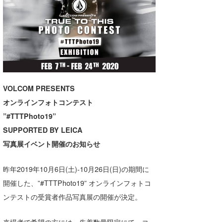
湘南
お知らせ
今月のプレゼント
千葉北
その他
伊豆
ルール＆How to
千葉南
VOTE!
VOLCOM PRESENTS
大阪
オンラインフォトコンテスト
サーファーズ
四国
”#TTTPhoto19”
沖縄
SUPPORTED BY LEICA
写真展イベント開催のお知らせ
昨年2019年10月6日(土)-10月26日(日)の期間に
開催した、”#TTTPhoto19” オンラインフォトコ
ンテストの受賞者作品写真展の開催が決定。
ライター/寄稿メディア