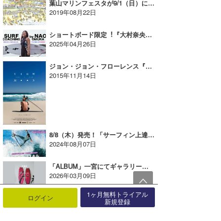
葉山マリンフェスタが9/1（日）に開催される【AD】
2019年08月22日
ショートボード限定︕『大村奈央』特別コーチングプログラム【AD】
2025年04月26日
ジョン・ジョン・フローレンス『VIEW FROM A BLUE MOON』が12月1日に世界同時配信！
2015年11月14日
8/8（木）発売！「サーフィン上達のためのクセ改善&テクニック解説！」【AD】
2024年08月07日
「ALBUM」一宮にてギャラリー展示開催！【AD】
2026年03月09日
1ヶ月無料トライアル
【波伝説特典あり】パタゴニア直営店 2015 SURF FILM 上映会開催！
ログイン
新規登録
2015年05月29日