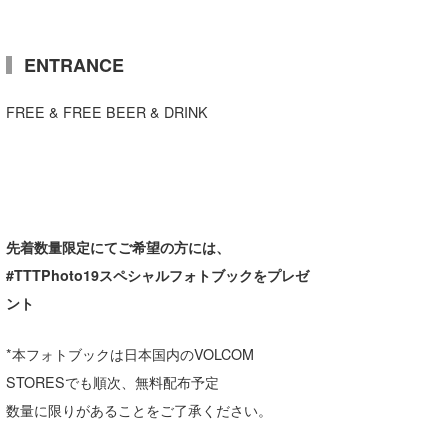
wanda
ENTRANCE
予報士 hiro.
FREE & FREE BEER & DRINK
banpaku
Mr.K
chappy
Romisea
先着数量限定にてご希望の方には、
#TTTPhoto19スペシャルフォトブックをプレゼ
ント
*本フォトブックは日本国内のVOLCOM
STORESでも順次、無料配布予定
数量に限りがあることをご了承ください。