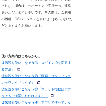
されない場合は、サポートまで不具合のご連絡
喜納海人
KID
をいただけますと幸いです。その際は、ご利用
KOBU
の機種・OSバージョンを合わせてお知らせいた
だけますようお願いします。
KY
MIN
mitz
OYZ
使い方案内はこちらから↓
波伝説を使いこなそう①「ログインIDを変更す
S.K
る方法」
Soulman
波伝説を使いこなそう②「動画・コンディショ
ンをワンクリックで」
VAGY
波伝説を使いこなそう③「ウェット指数はアプ
waka☆=
リでもご確認いただけます！」
波伝説を使いこなそう④「アプリで使っていな
YUKI☆