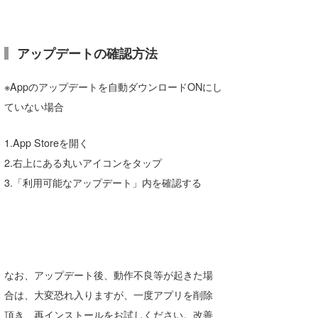
Core Surf Japan
メディア
Naoya Kimoto
アップデートの確認方法
波伝説アンバサダー/プロライダー
mitsuteru Kamio
SURFMEDIA
※Appのアップデートを自動ダウンロードONにし
波伝説スタッフ
Yasunari Inoue
Colors MAGAZINE
福島寿実子
ていない場合
Yoshiyuki Obata
WAVAL
中浦“JET”章
☆加藤
波伝説
1.App Storeを開く
arukasvision
嵯峨明日香
+☆maki☆+
2.右上にある丸いアイコンをタップ
3.「利用可能なアップデート」内を確認する
DELTA FORCE SURF
進士剛光
Aichan
CBA Films
田原啓江
chan-U
熊谷素子
植村未来
ECE
なお、アップデート後、動作不良等が起きた場
NOBUFUKU
G◎Da
合は、大変恐れ入りますが、一度アプリを削除
大野”MAR”修聖
H
頂き、再インストールをお試しください。改善