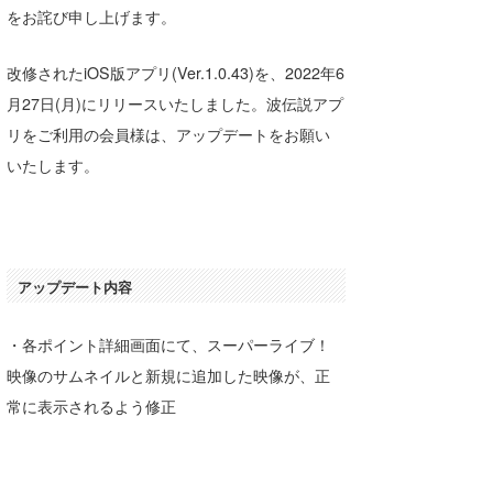
をお詫び申し上げます。
湘南
お知らせ
今月のプレゼント
千葉北
その他
改修されたiOS版アプリ(Ver.1.0.43)を、2022年6
月27日(月)にリリースいたしました。波伝説アプ
伊豆
ルール＆How to
リをご利用の会員様は、アップデートをお願い
千葉南
VOTE!
いたします。
大阪
サーファーズ
四国
アップデート内容
沖縄
・各ポイント詳細画面にて、スーパーライブ！
映像のサムネイルと新規に追加した映像が、正
常に表示されるよう修正
ライター/寄稿メディア