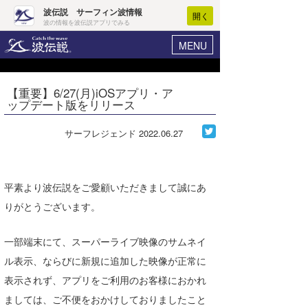
波伝説 サーフィン波情報
開く
波の情報を波伝説アプリでみる
MENU
ニュース
ヘルプ
マイホーム
【重要】6/27(月)iOSアプリ・ア
Core Surf Japan
ップデート版をリリース
ログイン
コンテスト
新規会員登録
サーフレジェンド
2022.06.27
ファッション/グッズ
波情報･概況
アート＆エンタメ
波予想ツール
WAVE HUNTER
平素より波伝説をご愛顧いただきまして誠にあ
コラム
りがとうございます。
気象情報
トラベル
ニュース
一部端末にて、スーパーライブ映像のサムネイ
ル表示、ならびに新規に追加した映像が正常に
ショップ情報
サーフィンエリアガイド
表示されず、アプリをご利用のお客様におかれ
ショップ情報
ウラナミ
会員メニュー
ましては、ご不便をおかけしておりましたこと