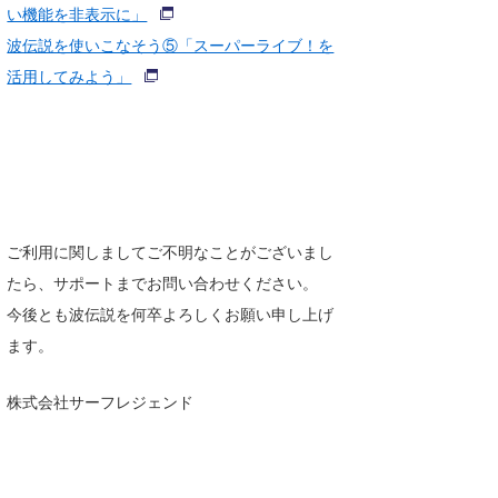
い機能を非表示に」
たっちー
波伝説を使いこなそう⑤「スーパーライブ！を
活用してみよう」
ハンマー
まっきー
三輪予報士
小川予報士
ご利用に関しましてご不明なことがございまし
上田純子
たら、サポートまでお問い合わせください。
上條将美
今後とも波伝説を何卒よろしくお願い申し上げ
ます。
唐澤予報士
SancheZ
株式会社サーフレジェンド
ゴン
米山予報士