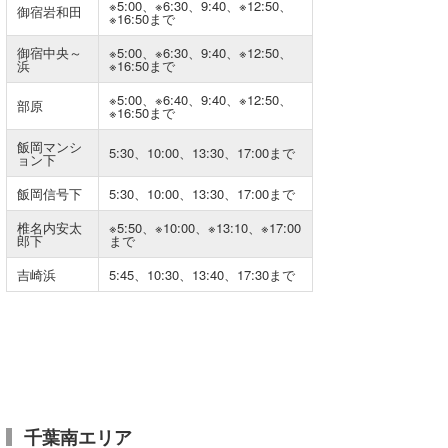
※5:00、※6:30、9:40、※12:50、
御宿岩和田
※16:50まで
喜納海人
KID
御宿中央～
※5:00、※6:30、9:40、※12:50、
浜
※16:50まで
KOBU
※5:00、※6:40、9:40、※12:50、
部原
KY
※16:50まで
飯岡マンシ
MIN
5:30、10:00、13:30、17:00まで
ョン下
mitz
飯岡信号下
5:30、10:00、13:30、17:00まで
椎名内安太
※5:50、※10:00、※13:10、※17:00
OYZ
郎下
まで
S.K
吉崎浜
5:45、10:30、13:40、17:30まで
Soulman
VAGY
waka☆=
千葉南エリア
YUKI☆