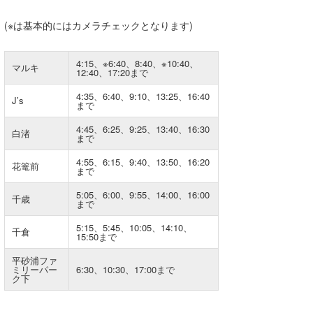
たっちー
(※は基本的にはカメラチェックとなります)
ハンマー
4:15、※6:40、8:40、※10:40、
マルキ
12:40、17:20まで
まっきー
4:35、6:40、9:10、13:25、16:40
J’s
まで
三輪予報士
4:45、6:25、9:25、13:40、16:30
白渚
小川予報士
まで
4:55、6:15、9:40、13:50、16:20
上田純子
花篭前
まで
上條将美
5:05、6:00、9:55、14:00、16:00
千歳
まで
唐澤予報士
5:15、5:45、10:05、14:10、
千倉
15:50まで
SancheZ
平砂浦ファ
ミリーパー
6:30、10:30、17:00まで
ゴン
ク下
米山予報士