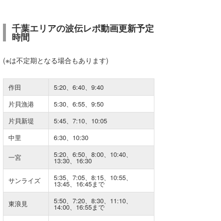
wanda
千葉エリアの波伝レポ動画更新予定
時間
予報士 hiro.
banpaku
(※は不定期となる場合もあります)
Mr.K
作田
5:20、6:40、9:40
chappy
片貝漁港
5:30、6:55、9:50
Romisea
片貝新堤
5:45、7:10、10:05
中里
6:30、10:30
5:20、6:50、8:00、10:40、
一宮
13:30、16:30
5:35、7:05、8:15、10:55、
サンライズ
13:45、16:45まで
5:50、7:20、8:30、11:10、
東浪見
14:00、16:55まで