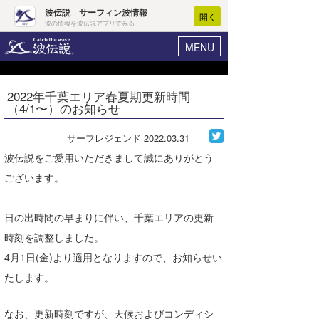
波伝説 サーフィン波情報
開く
波の情報を波伝説アプリでみる
MENU
ニュース
ヘルプ
マイホーム
2022年千葉エリア春夏期更新時間
Core Surf Japan
（4/1〜）のお知らせ
ログイン
コンテスト
新規会員登録
サーフレジェンド
2022.03.31
ファッション/グッズ
波伝説をご愛用いただきまして誠にありがとう
波情報･概況
ございます。
アート＆エンタメ
波予想ツール
WAVE HUNTER
コラム
日の出時間の早まりに伴い、千葉エリアの更新
気象情報
時刻を調整しました。
トラベル
ニュース
4月1日(金)より適用となりますので、お知らせい
ショップ情報
サーフィンエリアガイド
たします。
ショップ情報
ウラナミ
会員メニュー
なお、更新時刻ですが、天候およびコンディシ