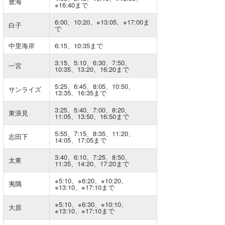
豊海
※16:40まで
Core Surf Japan
6:00、10:20、※13:05、※17:00ま
白子
で
メディア
Naoya Kimoto
中里海岸
6:15、10:35まで
波伝説アンバサダー/プロライダー
mitsuteru Kamio
SURFMEDIA
3:15、5:10、6:30、7:50、
一宮
10:35、13:20、16:20まで
波伝説スタッフ
Yasunari Inoue
Colors MAGAZINE
福島寿実子
5:25、6:45、8:05、10:50、
サンライズ
13:35、16:35まで
Yoshiyuki Obata
WAVAL
中浦“JET”章
☆加藤
波伝説
3:25、5:40、7:00、8:20、
東浪見
arukasvision
嵯峨明日香
+☆maki☆+
11:05、13:50、16:50まで
5:55、7:15、8:35、11:20、
DELTA FORCE SURF
進士剛光
Aichan
志田下
14:05、17:05まで
CBA Films
田原啓江
chan-U
3:40、6:10、7:25、8:50、
太東
11:35、14:20、17:20まで
熊谷素子
植村未来
ECE
※5:10、※6:20、※10:20、
夷隅
※13:10、※17:10まで
NOBUFUKU
G◎Da
※5:10、※6:30、※10:10、
大原
※13:10、※17:10まで
大野”MAR”修聖
H