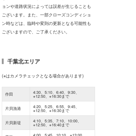
湘南
お知らせ
ョンや道路状況によっては誤差が生じることも
今月のプレゼント
ございます。また、一部クローズコンディショ
千葉北
その他
ン時などは、臨時や変則の更新となる可能性も
伊豆
ルール＆How to
ございますので、ご了承ください。
千葉南
VOTE!
大阪
千葉北エリア
サーファーズ
四国
(※はカメラチェックとなる場合があります)
沖縄
4:30、5:10、6:40、9:30、
作田
※12:50、※16:30まで
4:20、5:25、6:55、9:45、
片貝漁港
※12:50、※16:30まで
4:10、5:35、7:10、10:00、
片貝新堤
※12:50、※16:40まで
ライター/寄稿メディア
4:00、5:45、10:10、※13:00、