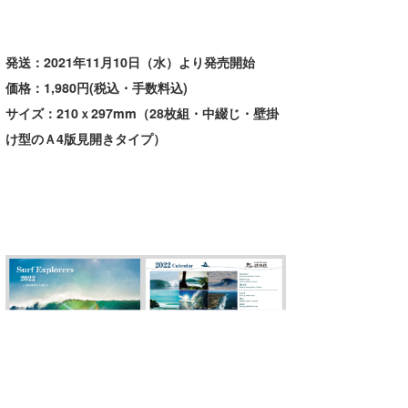
Core Surf Japan
メディア
Naoya Kimoto
発送：2021年11月10日（水）より発売開始
価格：1,980円(税込・手数料込)
波伝説アンバサダー/プロライダー
mitsuteru Kamio
SURFMEDIA
サイズ：210ｘ297mm（28枚組・中綴じ・壁掛
波伝説スタッフ
Yasunari Inoue
Colors MAGAZINE
福島寿実子
け型のＡ4版見開きタイプ）
Yoshiyuki Obata
WAVAL
中浦“JET”章
☆加藤
波伝説
arukasvision
嵯峨明日香
+☆maki☆+
DELTA FORCE SURF
進士剛光
Aichan
CBA Films
田原啓江
chan-U
熊谷素子
植村未来
ECE
NOBUFUKU
G◎Da
大野”MAR”修聖
H