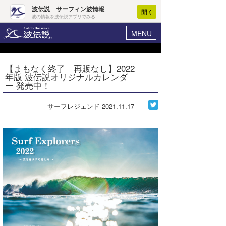
波伝説 サーフィン波情報
開く
波の情報を波伝説アプリでみる
MENU
ニュース
ヘルプ
マイホーム
【まもなく終了 再販なし】2022
Core Surf Japan
年版 波伝説オリジナルカレンダ
ログイン
ー 発売中！
コンテスト
新規会員登録
サーフレジェンド
2021.11.17
ファッション/グッズ
波情報･概況
アート＆エンタメ
波予想ツール
WAVE HUNTER
コラム
気象情報
トラベル
ニュース
ショップ情報
サーフィンエリアガイド
ショップ情報
ウラナミ
会員メニュー