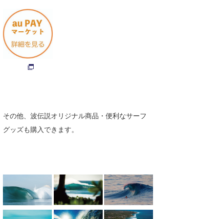
たっちー
ハンマー
まっきー
三輪予報士
小川予報士
上田純子
その他、波伝説オリジナル商品・便利なサーフ
グッズも購入できます。
上條将美
唐澤予報士
SancheZ
ゴン
米山予報士