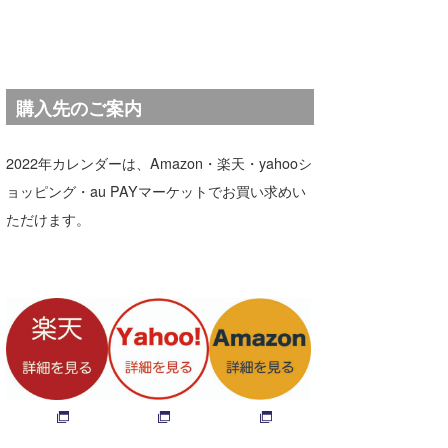
喜納海人
KID
KOBU
購入先のご案内
KY
MIN
2022年カレンダーは、Amazon・楽天・yahooシ
mitz
ョッピング・au PAYマーケットでお買い求めい
ただけます。
OYZ
S.K
Soulman
VAGY
waka☆=
YUKI☆