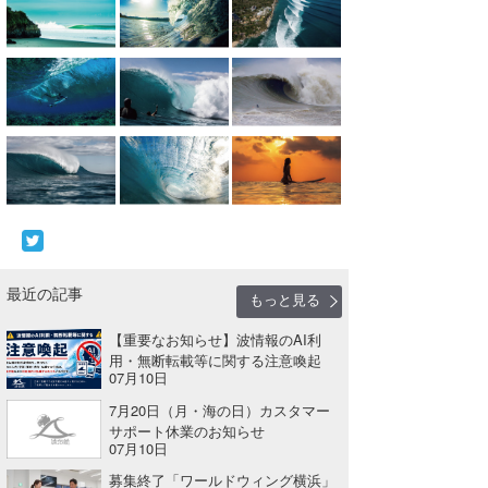
wanda
予報士 hiro.
banpaku
Mr.K
chappy
Romisea
最近の記事
もっと見る
【重要なお知らせ】波情報のAI利
用・無断転載等に関する注意喚起
07月10日
7月20日（月・海の日）カスタマー
サポート休業のお知らせ
07月10日
募集終了「ワールドウィング横浜」