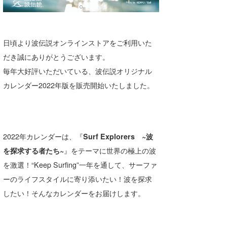
湘南
お知らせ
今月のプレゼント
千葉北
その他
日頃より波伝説オンラインストアをご利用いた
伊豆
ルール＆How to
だき誠にありがとうございます。
千葉南
毎年大好評いただいている、波伝説オリジナル
VOTE!
カレンダー2022年版を販売開始いたしました。
大阪
サーファーズ
四国
沖縄
2022年カレンダーは、『
Surf Explorers ~波
を探求する者たち~
』をテーマに世界の極上の波
を激選！“Keep Surfing”一年を通して、サーファ
ーのライフスタイルに寄り添いたい！波を探求
したい！そんなカレンダーをお届けします。
ライター/寄稿メディア