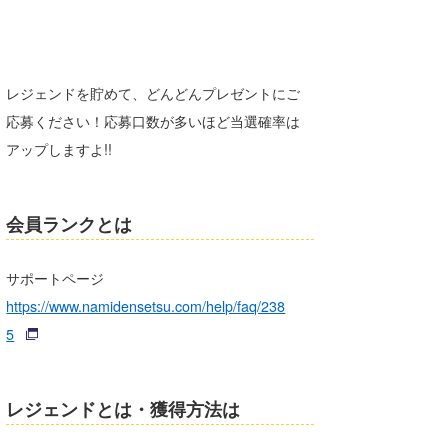
Core Surf Japan
メディア
Naoya Kimoto
レジェンドを貯めて、どんどんプレゼントにご
波伝説アンバサダー/プロライダー
mitsuteru Kamio
SURFMEDIA
応募ください！応募口数が多いほど当選確率は
波伝説スタッフ
Yasunari Inoue
Colors MAGAZINE
福島寿実子
アップしますよ!!
Yoshiyuki Obata
WAVAL
中浦“JET”章
☆加藤
波伝説
会員ランクとは
arukasvision
嵯峨明日香
+☆maki☆+
DELTA FORCE SURF
進士剛光
Aichan
サポートページ
https://www.namidensetsu.com/help/faq/238
CBA Films
田原啓江
chan-U
5
熊谷素子
植村未来
ECE
NOBUFUKU
G◎Da
レジェンドとは・獲得方法は
大野”MAR”修聖
H