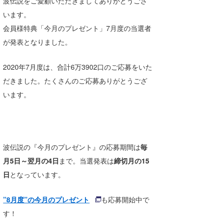
波伝説をご愛顧いただきましてありがとうござ
湘南
お知らせ
今月のプレゼント
います。
千葉北
会員様特典「今月のプレゼント」7月度の当選者
その他
が発表となりました。
伊豆
ルール＆How to
2020年7月度は、合計6万3902口のご応募をいた
千葉南
VOTE!
だきました。たくさんのご応募ありがとうござ
大阪
います。
サーファーズ
四国
沖縄
波伝説の『今月のプレゼント』の応募期間は
毎
月5日～翌月の4日
まで。当選発表は
締切月の15
日
となっています。
”8月度”の今月のプレゼント
も応募開始中で
す！
ライター/寄稿メディア