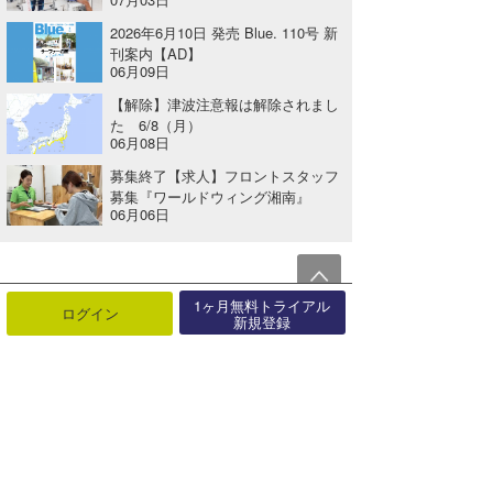
2026年6月10日 発売 Blue. 110号 新
刊案内【AD】
06月09日
【解除】津波注意報は解除されまし
た 6/8（月）
06月08日
募集終了【求人】フロントスタッフ
募集『ワールドウィング湘南』
06月06日
関連する記事
1ヶ月無料トライアル
ログイン
新規登録
「日本サーフィン連盟 湘南藤沢支部」津波避難訓練のお知らせ
2025年07月02日
【いざという時の知識が大事です】NSAより、夏の安全な海岸利用についてご協力のお願い
2020年06月25日
12/18（土）【伊良湖／ロコ】にて津波避難訓練が行なわれます