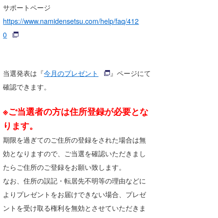
サポートページ
喜納海人
KID
https://www.namidensetsu.com/help/faq/412
KOBU
0
KY
MIN
当選発表は『
今月のプレゼント
』ページにて
確認できます。
mitz
※ご当選者の方は住所登録が必要とな
OYZ
ります。
S.K
期限を過ぎてのご住所の登録をされた場合は無
Soulman
効となりますので、ご当選を確認いただきまし
たらご住所のご登録をお願い致します。
VAGY
なお、住所の誤記・転居先不明等の理由などに
waka☆=
よりプレゼントをお届けできない場合、プレゼ
ントを受け取る権利を無効とさせていただきま
YUKI☆