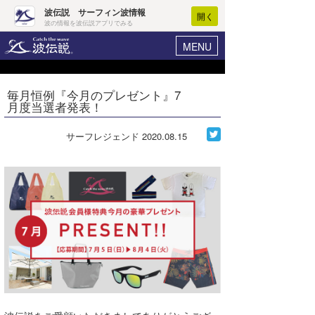
波伝説 サーフィン波情報
開く
波の情報を波伝説アプリでみる
MENU
ニュース
ヘルプ
マイホーム
毎月恒例『今月のプレゼント』7
Core Surf Japan
月度当選者発表！
ログイン
コンテスト
新規会員登録
サーフレジェンド
2020.08.15
ファッション/グッズ
波情報･概況
アート＆エンタメ
波予想ツール
WAVE HUNTER
コラム
気象情報
トラベル
ニュース
ショップ情報
サーフィンエリアガイド
ショップ情報
ウラナミ
会員メニュー