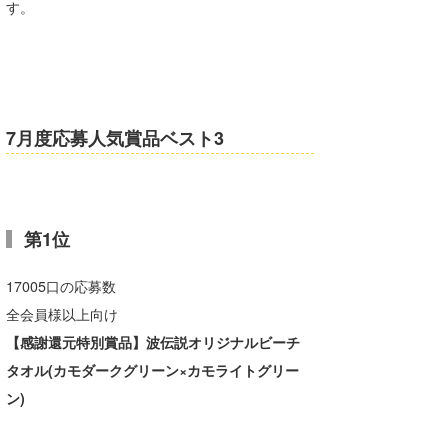
す。
たっちー
ハンマー
まっきー
7月度応募人気賞品ベスト3
三輪予報士
小川予報士
上田純子
第1位
上條将美
17005口の応募数
全会員様以上向け
唐澤予報士
【感謝還元特別賞品】波伝説オリジナルビーチ
SancheZ
タオル(カモダークグリーン×カモライトグリー
ゴン
ン)
米山予報士