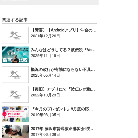
喜納海人
KID
関連する記事
KOBU
【障害】【Androidアプリ】沖合の週間予報について
KY
2021年12月26日
MIN
みんなはどうしてる？波伝説『Vote!』で見る、サーファーのリアル
2025年11月19日
mitz
概況の改行が有効にならない不具合 解消のお知らせ
OYZ
2025年05月14日
S.K
【復旧】アプリにて『波伝レポ動画』を再生できない事象について
2022年10月23日
Soulman
『今月のプレゼント』8月度の応募開始！
VAGY
2019年08月05日
waka☆=
2017年 藤沢市普通救命講習会Ⅱ受講者募集
2017年06月06日
YUKI☆