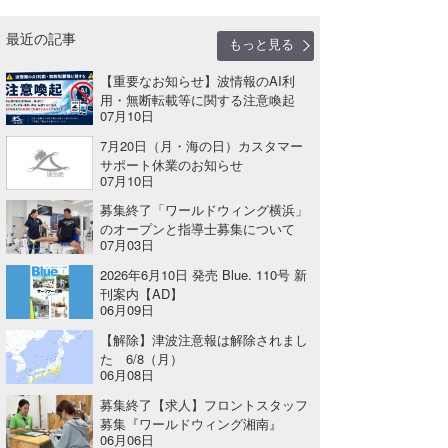
Core Surf Japan
最近の記事
もっと見る
メディア
Naoya Kimoto
【重要なお知らせ】波情報のAI利
用・無断転載等に関する注意喚起
波伝説アンバサダー/プロライダー
mitsuteru Kamio
SURFMEDIA
07月10日
波伝説スタッフ
7月20日（月・海の日）カスタマー
Yasunari Inoue
Colors MAGAZINE
福島寿実子
サポート休業のお知らせ
07月10日
Yoshiyuki Obata
WAVAL
中浦“JET”章
☆加藤
波伝説
募集終了「ワールドウィング横浜」
arukasvision
嵯峨明日香
+☆maki☆+
のオープンと指導士募集について
07月03日
DELTA FORCE SURF
進士剛光
Aichan
2026年6月10日 発売 Blue. 110号 新
刊案内【AD】
06月09日
CBA Films
田原啓江
chan-U
【解除】津波注意報は解除されまし
熊谷素子
植村未来
ECE
た 6/8（月）
06月08日
NOBUFUKU
G◎Da
募集終了【求人】フロントスタッフ
募集『ワールドウィング湘南』
大野”MAR”修聖
H
06月06日