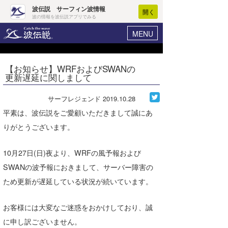
波伝説 サーフィン波情報
開く
波の情報を波伝説アプリでみる
MENU
ニュース
ヘルプ
マイホーム
【お知らせ】WRFおよびSWANの
Core Surf Japan
更新遅延に関しまして
ログイン
コンテスト
新規会員登録
サーフレジェンド
2019.10.28
ファッション/グッズ
平素は、波伝説をご愛顧いただきまして誠にあ
波情報･概況
りがとうございます。
アート＆エンタメ
波予想ツール
WAVE HUNTER
コラム
10月27日(日)夜より、WRFの風予報および
気象情報
SWANの波予報におきまして、サーバー障害の
トラベル
ニュース
ため更新が遅延している状況が続いています。
ショップ情報
サーフィンエリアガイド
お客様には大変なご迷惑をおかけしており、誠
ショップ情報
ウラナミ
会員メニュー
に申し訳ございません。