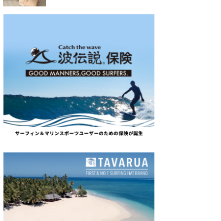
たっちー
ハンマー
まっきー
三輪予報士
小川予報士
上田純子
上條将美
唐澤予報士
SancheZ
ゴン
米山予報士