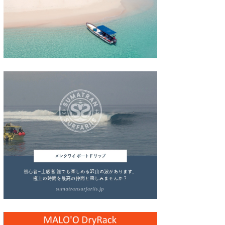
wanda
予報士 hiro.
banpaku
Mr.K
chappy
Romisea