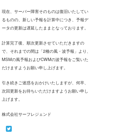
湘南
お知らせ
今月のプレゼント
現在、サーバー障害そのものは復旧いたしてい
千葉北
その他
るものの、新しい予報を計算中につき、予報デ
ータの更新は遅延したままとなっております。
伊豆
ルール＆How to
千葉南
VOTE!
計算完了後、順次更新させていただきますの
で、それまでの間は「2種の風・波予報」より、
大阪
MSMの風予報およびCWMの波予報をご覧いた
サーファーズ
四国
だけますようお願い申し上げます。
沖縄
引き続きご迷惑をおかけいたしますが、何卒、
次回更新をお待ちいただけますようお願い申し
上げます。
株式会社サーフレジェンド
ライター/寄稿メディア